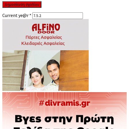
Current ye@r
*