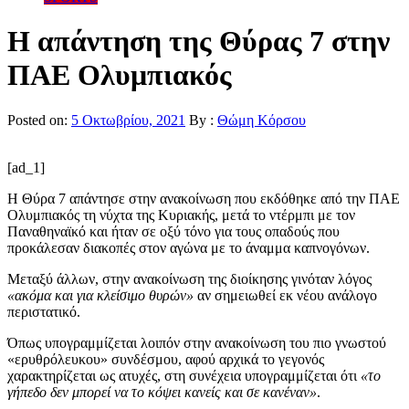
Η απάντηση της Θύρας 7 στην
ΠΑΕ Ολυμπιακός
Posted on:
5 Οκτωβρίου, 2021
By :
Θώμη Κόρσου
[ad_1]
Η Θύρα 7 απάντησε στην ανακοίνωση που εκδόθηκε από την ΠΑΕ
Ολυμπιακός τη νύχτα της Κυριακής, μετά το ντέρμπι με τον
Παναθηναϊκό και ήταν σε οξύ τόνο για τους οπαδούς που
προκάλεσαν διακοπές στον αγώνα με το άναμμα καπνογόνων.
Μεταξύ άλλων, στην ανακοίνωση της διοίκησης γινόταν λόγος
«ακόμα και για κλείσιμο θυρών»
αν σημειωθεί εκ νέου ανάλογο
περιστατικό.
Όπως υπογραμμίζεται λοιπόν στην ανακοίνωση του πιο γνωστού
«ερυθρόλευκου» συνδέσμου, αφού αρχικά το γεγονός
χαρακτηρίζεται ως ατυχές, στη συνέχεια υπογραμμίζεται ότι
«το
γήπεδο δεν μπορεί να το κόψει κανείς και σε κανέναν»
.