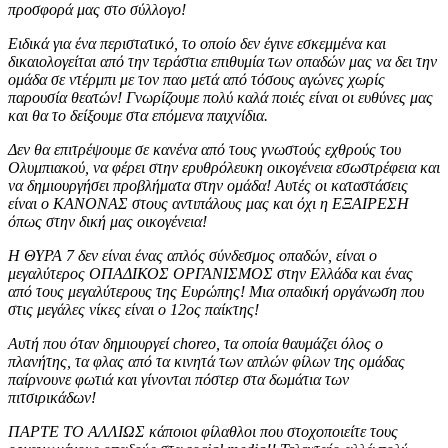
προσφορά μας στο σύλλογο!
Ειδικά για ένα περιστατικό, το οποίο δεν έγινε εσκεμμένα και
δικαιολογείται από την τεράστια επιθυμία των οπαδών μας να δει την
ομάδα σε ντέρμπι με τον παο μετά από τόσους αγώνες χωρίς
παρουσία θεατών! Γνωρίζουμε πολύ καλά ποιές είναι οι ευθύνες μας
και θα το δείξουμε στα επόμενα παιχνίδια.
Δεν θα επιτρέψουμε σε κανένα από τους γνωστούς εχθρούς του
Ολυμπιακού, να φέρει στην ερυθρόλευκη οικογένεια εσωστρέφεια και
να δημιουργήσει προβλήματα στην ομάδα! Αυτές οι καταστάσεις
είναι ο ΚΑΝΟΝΑΣ στους αντιπάλους μας και όχι η ΕΞΑΙΡΕΣΗ
όπως στην δική μας οικογένεια!
Η ΘΥΡΑ 7 δεν είναι ένας απλός σύνδεσμος οπαδών, είναι ο
μεγαλύτερος ΟΠΑΔΙΚΟΣ ΟΡΓΑΝΙΣΜΟΣ στην Ελλάδα και ένας
από τους μεγαλύτερους της Ευρώπης! Μια οπαδική οργάνωση που
στις μεγάλες νίκες είναι ο 12ος παίκτης!
Αυτή που όταν δημιουργεί choreo, τα οποία θαυμάζει όλος ο
πλανήτης, τα φλας από τα κινητά των απλών φίλων της ομάδας
παίρνουνε φωτιά και γίνονται πόστερ στα δωμάτια των
πιτσιρικάδων!
ΠΑΡΤΕ ΤΟ ΑΛΛΙΩΣ κάποιοι φίλαθλοι που στοχοποιείτε τους