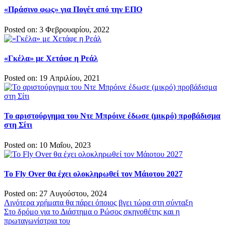
«Πράσινο φως» για Πογέτ από την ΕΠΟ
Posted on: 3 Φεβρουαρίου, 2022
«Γκέλα» με Χετάφε η Ρεάλ
Posted on: 19 Απριλίου, 2021
Το αριστούργημα του Ντε Μπρόινε έδωσε (μικρό) προβάδισμα
στη Σίτι
Posted on: 10 Μαΐου, 2023
Το Fly Over θα έχει ολοκληρωθεί τον Μάιοτου 2027
Posted on: 27 Αυγούστου, 2024
Πλοήγηση
Λιγότερα χρήματα θα πάρει όποιος βγει τώρα στη σύνταξη
Στο δρόμο για το Διάστημα ο Ρώσος σκηνοθέτης και η
άρθρων
πρωταγωνίστρια του