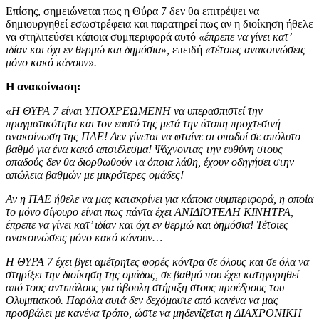
Επίσης, σημειώνεται πως η Θύρα 7 δεν θα επιτρέψει να
δημιουργηθεί εσωστρέφεια και παρατηρεί πως αν η διοίκηση ήθελε
να στηλιτεύσει κάποια συμπεριφορά αυτό
«έπρεπε να γίνει κατ’
ιδίαν και όχι εν θερμώ και δημόσια»,
επειδή
«τέτοιες ανακοινώσεις
μόνο κακό κάνουν».
Η ανακοίνωση:
«Η ΘΥΡΑ 7 είναι ΥΠΟΧΡΕΩΜΕΝΗ να υπερασπιστεί την
πραγματικότητα και τον εαυτό της μετά την άτοπη προχτεσινή
ανακοίνωση της ΠΑΕ! Δεν γίνεται να φταίνε οι οπαδοί σε απόλυτο
βαθμό για ένα κακό αποτέλεσμα! Ψάχνοντας την ευθύνη στους
οπαδούς δεν θα διορθωθούν τα όποια λάθη, έχουν οδηγήσει στην
απώλεια βαθμών με μικρότερες ομάδες!
Αν η ΠΑΕ ήθελε να μας κατακρίνει για κάποια συμπεριφορά, η οποία
το μόνο σίγουρο είναι πως πάντα έχει ΑΝΙΔΙΟΤΕΛΗ ΚΙΝΗΤΡΑ,
έπρεπε να γίνει κατ’ ιδίαν και όχι εν θερμώ και δημόσια! Τέτοιες
ανακοινώσεις μόνο κακό κάνουν…
Η ΘΥΡΑ 7 έχει βγει αμέτρητες φορές κόντρα σε όλους και σε όλα να
στηρίξει την διοίκηση της ομάδας, σε βαθμό που έχει κατηγορηθεί
από τους αντιπάλους για άβουλη στήριξη στους προέδρους του
Ολυμπιακού. Παρόλα αυτά δεν δεχόμαστε από κανένα να μας
προσβάλει με κανένα τρόπο, ώστε να μηδενίζεται η ΔΙΑΧΡΟΝΙΚΗ