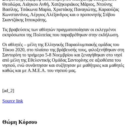
Θεοδώρα, Λιάγκου Ανθή, Χατζηκυριάκος Μάριος, Ντούνης
Βασίλης, Τσάκωνα Μαρία, Χριστάκης Παναγιώτης, Καραούζας
Κωνσταντίνος, Λέργιος Αλέξανδρος και ο προπονητής Στίβου
Σκαντζάκης Ιπποκράτης.
Τις βραβεύσεις των αθλητών πραγματοποίησαν οι εκλεγμένοι
εκπρόσωποι της Πολιτείας που παραβρέθηκαν στην εκδήλωση.
Οι αθλητές – μέλη της Ελληνικής Παραολυμπιακής ομάδας του
Τόκυο 2020, στο πλαίσιο της βράβευσής τους, φιλοξενήθηκαν στη
Σαντορίνη το τριήμερο 5-8 Νοεμβρίου και ξεναγήθηκαν στο νησί
από μέλη της Εθελοντικής Ομάδας Σαντορίνης σε αξιοθέατα του
νησιού, ενώ συνάντησαν και συζήτησαν με μαθήτριες και μαθητές
καθώς και με Α.Μ.Ε.Α. του νησιού μας.
[ad_2]
Source link
Θώμη Κόρσου