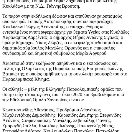
η υφυπουργός Τουρισμού Σοφία Ζαχαράκη και ο βουλευτής
Κυκλάδων με τη Ν.Δ., Γιάννης Βρούτση.
Το παρόν στην εκδήλωση έδωσαν και απηύθυναν χαιρετισμούς
απο πλευράς Τοπικής Αυτοδιοίκησης ο αντιπεριφερειάρχης
Κυκλάδων Γιώργος Λεονταρίτης, ο έπαρχος Θήρας κι
εντεταλμένος αντιπεριφερειάρχης για θέματα Υγείας στις Κυκλάδες
Χαράλαμπος Δαρζέντας, ο δήμαρχος Θήρας Αντώνης Σιγάλας, ο
πρώην δήμαρχος Νίκος Ζώρζος, ο επικεφαλής συνδυασμού και
δημοτικός σύμβουλος Μανώλης Ορφανός και η επικεφαλής
συνδυασμού και δημοτική σύμβουλος Μαρία Αργυρού.
Χαιρετισμό στην εκδήλωση απηύθυνε και ο εκπρόσωπος και
μέλος της Ολομέλειας της Παραολυμπιακής Επιτροπής Ιωάννης
Βατικιώτης, ο οποίος τιμήθηκε για τη συνολική προσφορά του στο
Παραολυμπιακό Κίνημα.
Οι αθλητές – μέλη της Ελληνικής Παραολυμπιακής ομάδας που
συμμετείχε στους αγώνες του Τόκυο 2020 και βραβεύθηκαν από
την Εθελοντική Ομάδα Σαντορίνης είναι οι:
Κωνσταντινίδης Αθανάσιος, Προδρόμου Αθανάσιος,
Μιχαλεντζάκης Δημοσθένης, Καρυπίδης Δημήτρης, Στεφανίδης
Λεόντιος, Στεφανουδάκης Μανώλης, Σεβδικάλης Γιάννης,
Σμαραγδή Στέλλα, Κωστάκης Ιωάννης, Παπαγγελής Νίκος,
Στεφανίδης Λάζαρος, Κουλουμόγλου Πασχάλης, Πασχαλίδου