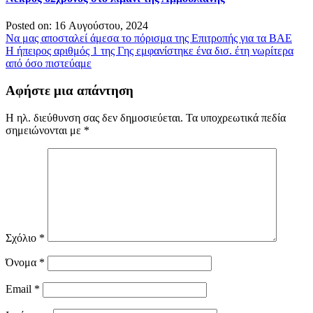
Posted on: 16 Αυγούστου, 2024
Πλοήγηση
Να μας αποσταλεί άμεσα το πόρισμα της Επιτροπής για τα ΒΑΕ
Η ήπειρος αριθμός 1 της Γης εμφανίστηκε ένα δισ. έτη νωρίτερα
άρθρων
από όσο πιστεύαμε
Αφήστε μια απάντηση
Η ηλ. διεύθυνση σας δεν δημοσιεύεται.
Τα υποχρεωτικά πεδία
σημειώνονται με
*
Σχόλιο
*
Όνομα
*
Email
*