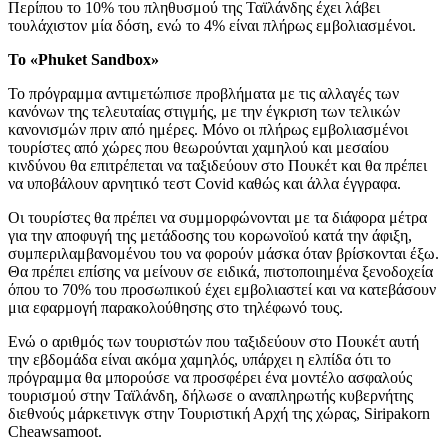
Περίπου το 10% του πληθυσμού της Ταϊλάνδης έχει λάβει
τουλάχιστον μία δόση, ενώ το 4% είναι πλήρως εμβολιασμένοι.
Το «Phuket Sandbox»
Το πρόγραμμα αντιμετώπισε προβλήματα με τις αλλαγές των
κανόνων της τελευταίας στιγμής, με την έγκριση των τελικών
κανονισμών πριν από ημέρες. Μόνο οι πλήρως εμβολιασμένοι
τουρίστες από χώρες που θεωρούνται χαμηλού και μεσαίου
κινδύνου θα επιτρέπεται να ταξιδεύουν στο Πουκέτ και θα πρέπει
να υποβάλουν αρνητικό τεστ Covid καθώς και άλλα έγγραφα.
Οι τουρίστες θα πρέπει να συμμορφώνονται με τα διάφορα μέτρα
για την αποφυγή της μετάδοσης του κορωνοϊού κατά την άφιξη,
συμπεριλαμβανομένου του να φορούν μάσκα όταν βρίσκονται έξω.
Θα πρέπει επίσης να μείνουν σε ειδικά, πιστοποιημένα ξενοδοχεία
όπου το 70% του προσωπικού έχει εμβολιαστεί και να κατεβάσουν
μια εφαρμογή παρακολούθησης στο τηλέφωνό τους.
Ενώ ο αριθμός των τουριστών που ταξιδεύουν στο Πουκέτ αυτή
την εβδομάδα είναι ακόμα χαμηλός, υπάρχει η ελπίδα ότι το
πρόγραμμα θα μπορούσε να προσφέρει ένα μοντέλο ασφαλούς
τουρισμού στην Ταϊλάνδη, δήλωσε ο αναπληρωτής κυβερνήτης
διεθνούς μάρκετινγκ στην Τουριστική Αρχή της χώρας, Siripakorn
Cheawsamoot.