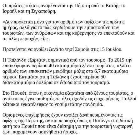
Οι πρώτες πτήσεις αναμένονται την Πέμπτη από το Κατάρ, το
Ισραήλ και τη Σιγκαπούρη.
«Δεν πρόκειται μόνο για τον αριθμό των αφίξεων της πρώτης
ημέρας, αλλά για το πώς κερδίζουμε την εμπιστοσύνη των
τουριστών, των ανθρώπων και της κυβέρνησης να επεκταθούν και
σε άλλη περιοχή», είπε.
Προτείνεται να ανοίξει ξανά το νησί Σαμούι στις 15 Ιουλίου.
Η Ταϊλάνδη εξαρτάται σημαντικά από τον τουρισμό. Το 2019 την
επισκέφτηκαν περίπου 40 εκατομμύρια ξένου τουρίστες, αλλά ο
αριθμός των επισκεπτών μειώθηκε μόλις στα 6,7 εκατομμύρια
πέρυσι. Εκτιμάται ότι η Ταϊλάνδη έχασε περίπου 50
δισεκατομμύρια δολάρια σε έσοδα από τον τουρισμό.
Στο Πουκέτ, όπου η οικονομία εξαρτάται από ξένους τουρίστες, ο
αντίκτυπος έγινε αισθητός σε όλες σχεδόν τις επιχειρήσεις. Πολλοί
κάτοικοι εγκατέλειψαν το νησί μετά την πανδημία.
Ορισμένες επιχειρήσεις έχουν ανοίξει ξανά περιμένοντας τις
αφίξεις της Πέμπτης, αν και περιοχές όπως η Πατόνγκ στη δυτική
ακτή του Πουκέτ που είναι διάσημη για την τουριστική νυχτερινή
ζωή, παραμένουν ασυνήθιστα ήσυχες.