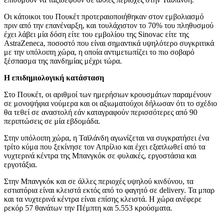
Οι κάτοικοι του Πουκέτ προτεραιοποιήθηκαν στον εμβολιασμό
πριν από την επανέναρξη, και τουλάχιστον το 70% του πληθυσμού
έχει λάβει μία δόση είτε του εμβολίου της Sinovac είτε της
AstraZeneca, ποσοστό που είναι σημαντικά υψηλότερο συγκριτικά
με την υπόλοιπη χώρα, η οποία αντιμετωπίζει το πιο σοβαρό
ξέσπασμα της πανδημίας μέχρι τώρα.
Η επιδημιολογική κατάσταση
Στο Πουκέτ, οι αριθμοί των ημερήσιων κρουσμάτων παραμένουν
σε μονοψήφια νούμερα και οι αξιωματούχοι δήλωσαν ότι το σχέδιο
θα τεθεί σε αναστολή εάν καταγραφούν περισσότερες από 90
περιπτώσεις σε μία εβδομάδα.
Στην υπόλοιπη χώρα, η Ταϊλάνδη αγωνίζεται να συγκρατήσει ένα
τρίτο κύμα που ξεκίνησε τον Απρίλιο και έχει εξαπλωθεί από τα
νυχτερινά κέντρα της Μπανγκόκ σε φυλακές, εργοστάσια και
εργοτάξια.
Στην Μπανγκόκ και σε άλλες περιοχές υψηλού κινδύνου, τα
εστιατόρια είναι κλειστά εκτός από το φαγητό σε delivery. Τα μπαρ
και τα νυχτερινά κέντρα είναι επίσης κλειστά. Η χώρα ανέφερε
ρεκόρ 57 θανάτων την Πέμπτη και 5.553 κρούσματα.