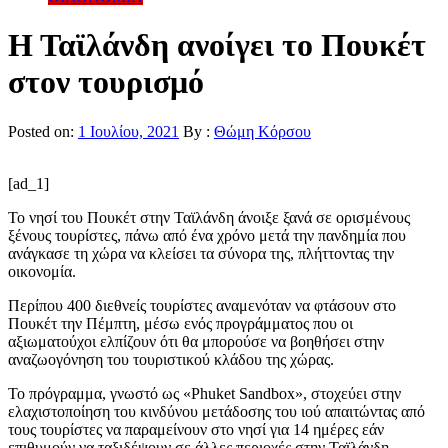
Η Ταϊλάνδη ανοίγει το Πουκέτ
στον τουρισμό
Posted on:
1 Ιουλίου, 2021
By :
Θώμη Κόρσου
[ad_1]
Το νησί του Πουκέτ στην Ταϊλάνδη άνοιξε ξανά σε ορισμένους
ξένους τουρίστες, πάνω από ένα χρόνο μετά την πανδημία που
ανάγκασε τη χώρα να κλείσει τα σύνορα της, πλήττοντας την
οικονομία.
Περίπου 400 διεθνείς τουρίστες αναμενόταν να φτάσουν στο
Πουκέτ την Πέμπτη, μέσω ενός προγράμματος που οι
αξιωματούχοι ελπίζουν ότι θα μπορούσε να βοηθήσει στην
αναζωογόνηση του τουριστικού κλάδου της χώρας.
Το πρόγραμμα, γνωστό ως «Phuket Sandbox», στοχεύει στην
ελαχιστοποίηση του κινδύνου μετάδοσης του ιού απαιτώντας από
τους τουρίστες να παραμείνουν στο νησί για 14 ημέρες εάν
επιθυμούν να ταξιδέψουν σε άλλες περιοχές στην Ταϊλάνδη.