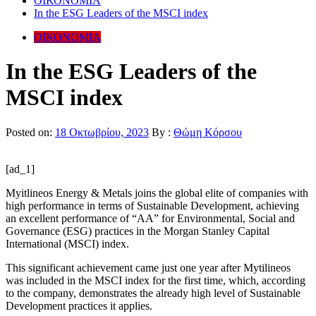
ΟΙΚΟΝΟΜΙΑ
In the ESG Leaders of the MSCI index
ΟΙΚΟΝΟΜΙΑ
In the ESG Leaders of the
MSCI index
Posted on:
18 Οκτωβρίου, 2023
By :
Θώμη Κόρσου
[ad_1]
Myitlineos Energy & Metals joins the global elite of companies with
high performance in terms of Sustainable Development, achieving
an excellent performance of “AA” for Environmental, Social and
Governance (ESG) practices in the Morgan Stanley Capital
International (MSCI) index.
This significant achievement came just one year after Mytilineos
was included in the MSCI index for the first time, which, according
to the company, demonstrates the already high level of Sustainable
Development practices it applies.