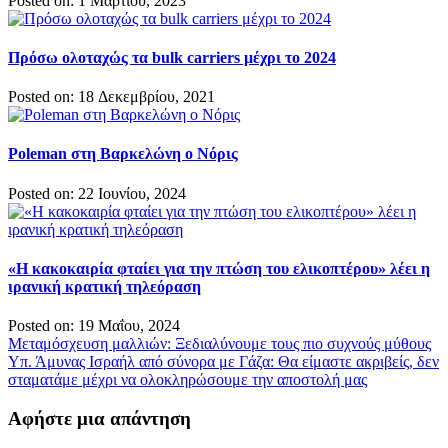
Posted on: 1 Μαρτίου, 2023
Πρόσω ολοταχώς τα bulk carriers μέχρι το 2024
Posted on: 18 Δεκεμβρίου, 2021
Poleman στη Βαρκελώνη ο Νόρις
Posted on: 22 Ιουνίου, 2024
«Η κακοκαιρία φταίει για την πτώση του ελικοπτέρου» λέει η
ιρανική κρατική τηλεόραση
Posted on: 19 Μαΐου, 2024
Πλοήγηση
Μεταμόσχευση μαλλιών: Ξεδιαλύνουμε τους πιο συχνούς μύθους
Υπ. Άμυνας Ισραήλ από σύνορα με Γάζα: Θα είμαστε ακριβείς, δεν
άρθρων
σταματάμε μέχρι να ολοκληρώσουμε την αποστολή μας
Αφήστε μια απάντηση