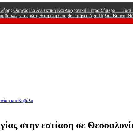
λήρης Οδηγός Για Ανθεκτική Και Διαχρονική Πέτρα Σήμερα — Γιατ
υμβουλές για πρώτη θέση στη Google
2 μήνες Ago
Πήλιο: Βουνό, Θ
 Men
ονίκη και Καβάλα
γίας στην εστίαση σε Θεσσαλον