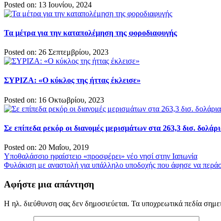
Posted on: 13 Ιουνίου, 2024
Τα μέτρα για την καταπολέμηση της φοροδιαφυγής
Posted on: 26 Σεπτεμβρίου, 2023
ΣΥΡΙΖΑ: «Ο κύκλος της ήττας έκλεισε»
Posted on: 16 Οκτωβρίου, 2023
Σε επίπεδα ρεκόρ οι διανομές μερισμάτων στα 263,3 δισ. δολάρ
Posted on: 20 Μαΐου, 2019
Πλοήγηση
Υποθαλάσσιο ηφαίστειο «προσφέρει» νέο νησί στην Ιαπωνία
Φυλάκιση με αναστολή για υπάλληλο υποδοχής που άφησε να περάσ
άρθρων
Αφήστε μια απάντηση
Η ηλ. διεύθυνση σας δεν δημοσιεύεται.
Τα υποχρεωτικά πεδία σημε