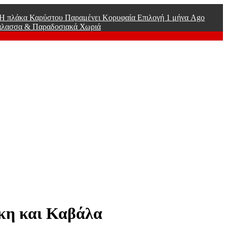
ί Η πλάκα Καρύστου Παραμένει Κορυφαία Επιλογή
1 μήνα Ago
άλασσα & Παραδοσιακά Χωριά
ίκη και Καβάλα