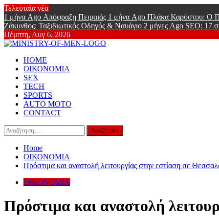
Skip
Τελευταία νέα
to
1 μήνα Ago
Απόφραξη Πειραιάς
1 μήνα Ago
Πλάκα Καρύστου: Ο Π
content
Ζάκυνθος: Ταξιδιωτικός Οδηγός & Ναυάγιο
2 μήνες Ago
SEO: 17 σ
Πέμπτη, Αυγ 6, 2026
Ministry Of
Primary
Online Lifestyle περιοδικό για Aνδρες
HOME
Menu
ΟΙΚΟΝΟΜΙΑ
SEX
TECH
SPORTS
AUTO MOTO
CONTACT
Αναζήτηση
για:
Home
ΟΙΚΟΝΟΜΙΑ
Πρόστιμα και αναστολή λειτουργίας στην εστίαση σε Θεσσαλ
ΟΙΚΟΝΟΜΙΑ
Πρόστιμα και αναστολή λειτουρ