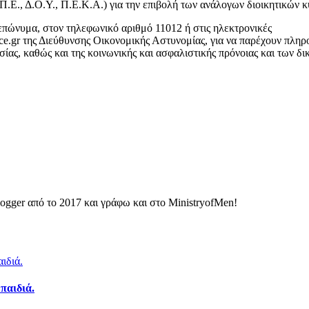
Ε.Π.Ε., Δ.Ο.Υ., Π.Ε.Κ.Α.) για την επιβολή των ανάλογων διοικητικών
 επώνυμα, στον τηλεφωνικό αριθμό 11012 ή στις ηλεκτρονικές
lice.gr της Διεύθυνσης Οικονομικής Αστυνομίας, για να παρέχουν πληρ
σίας, καθώς και της κοινωνικής και ασφαλιστικής πρόνοιας και των δ
ogger από το 2017 και γράφω και στο MinistryofMen!
παιδιά.