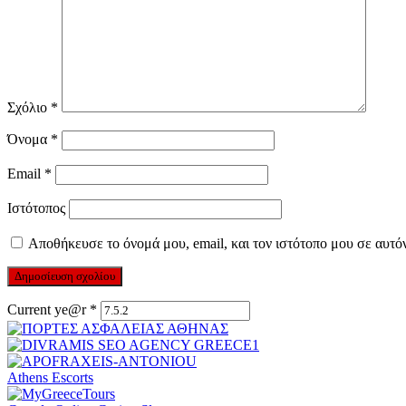
Σχόλιο
*
Όνομα
*
Email
*
Ιστότοπος
Αποθήκευσε το όνομά μου, email, και τον ιστότοπο μου σε αυτό
Current ye@r
*
Athens Escorts