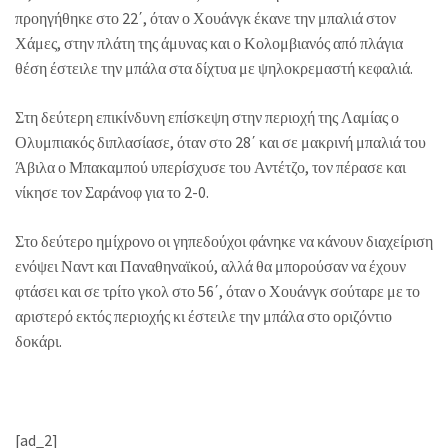
προηγήθηκε στο 22΄, όταν ο Χουάνγκ έκανε την μπαλιά στον
Χάμες, στην πλάτη της άμυνας και ο Κολομβιανός από πλάγια
θέση έστειλε την μπάλα στα δίχτυα με ψηλοκρεμαστή κεφαλιά.
Στη δεύτερη επικίνδυνη επίσκεψη στην περιοχή της Λαμίας ο
Ολυμπιακός διπλασίασε, όταν στο 28΄ και σε μακρινή μπαλιά του
Άβιλα ο Μπακαμπού υπερίσχυσε του Αντέτζο, τον πέρασε και
νίκησε τον Σαράνοφ για το 2-0.
Στο δεύτερο ημίχρονο οι γηπεδούχοι φάνηκε να κάνουν διαχείριση
ενόψει Ναντ και Παναθηναϊκού, αλλά θα μπορούσαν να έχουν
φτάσει και σε τρίτο γκολ στο 56΄, όταν ο Χουάνγκ σούταρε με το
αριστερό εκτός περιοχής κι έστειλε την μπάλα στο οριζόντιο
δοκάρι.
[ad_2]