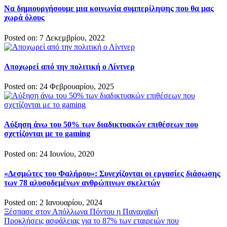
Να δημιουργήσουμε μια κοινωνία συμπερίληψης που θα μας
χωρά όλους
Posted on: 7 Δεκεμβρίου, 2022
Αποχωρεί από την πολιτική ο Λίντνερ
Posted on: 24 Φεβρουαρίου, 2025
Αύξηση άνω του 50% των διαδικτυακών επιθέσεων που
σχετίζονται με το gaming
Posted on: 24 Ιουνίου, 2020
«Δεσμώτες του Φαλήρου»: Συνεχίζονται οι εργασίες διάσωσης
των 78 αλυσοδεμένων ανθρώπινων σκελετών
Posted on: 2 Ιανουαρίου, 2024
Πλοήγηση
Ξέσπασε στον Απόλλωνα Πόντου η Παναχαϊκή
Προκλήσεις ασφάλειας για το 87% των εταιρειών που