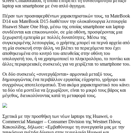
screen Collaboration, η οποία επιτρέπει τη συνδεσιμότητα μεταξύ
laptop και smartphone με ένα απλό άγγιγμα.
Πέραν των προαναφερθέντων χαρακτηριστικών τους, τα MateBook
D14 και MateBook D15 διαθέτουν την ολοκαίνουργια λειτουργία
Huawei Share One Hop, μέσω της οποίας smartphone και laptop
συνδέονται και επικοινωνούν, σε μία οθόνη, προσφέροντας μια
ξεχωριστή εμπειρία με πολλές δυνατότητες. Μέσω της
συγκεκριμένης λειτουργίας, ο χρήστης μπορεί να περνά αρχεία από
τη μία συσκευή στην άλλη, να βλέπει τα περιεχόμενα που έχει
αποθηκευμένα στο κινητό του απευθείας στην οθόνη του
υπολογιστή του, ή να χρησιμοποιεί το πληκτρολόγιο, το ποντίκι και
άλλες περιφερειακές συσκευές για να χειρίζεται το smartphone του.
Οι δύο συσκευές «συνεργάζονται» αρμονικά μεταξύ τους,
δημιουργώντας ένα περιβάλλον εργασίας εύχρηστο, γρήγορο και
συγχρόνως αποτελεσματικό. Ένα ακόμα χαρακτηριστικό που κάνει
τα δύο νέα μοντέλα να ξεχωρίζουν, είναι το μικρό τους βάρος και
μέγεθος, διευκολύνοντας κατά τη μεταφορά τους.
Σχετικά με την προσθήκη των νέων laptops της Huawei, ο
Commercial Manager – Consumer Division της Westnet Πάνος
Κακουλίδης, δήλωσε: «Εμβαθύνουμε τη συνεργασία μας με την
παγκόσμια ηγέτιδα δύναμη στην τεχνολογία Huawei και