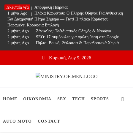
Skip
Τελευταία νέα
1 μήνα Ago
Απόφραξη Πειραιάς
to
1 μήνα Ago
Πλάκα Καρύστου: Ο Πλήρης Οδηγός Για Ανθεκτική
content
Και Διαχρονική Πέτρα Σήμερα — Γιατί Η πλάκα Καρύστου
Παραμένει Κορυφαία Επιλογή
2 μήνες Ago
Ζάκυνθος: Ταξιδιωτικός Οδηγός & Ναυάγιο
2 μήνες Ago
SEO: 17 συμβουλές για πρώτη θέση στη Google
2 μήνες Ago
Πήλιο: Βουνό, Θάλασσα & Παραδοσιακά Χωριά
Κυριακή, Αυγ 9, 2026
Ministry Of Men
Online Lifestyle περιοδικό για Aνδρες
HOME
ΟΙΚΟΝΟΜΙΑ
SEX
TECH
SPORTS
AUTO MOTO
CONTACT