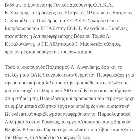
Βιδάκης, ο Συντονιστής Γενικός Διευθυντής Ο.Α.Κ.Α.
Κ.Χαλιορής, ο Πρόεδρος της Ελληνικής Ολυμπιακής Επιτροπής
Σ. Καπράλος, η Πρόεδρος του ΣΕΓΑΣ Σ. Σακοράφα και η
Εκπρόσωπος του ΣΕΓΑΣ στην ΕΟΕ Τ. Κελεσίδου. Παρόντες
ήταν επίσης η Αντιπεριφερειάρχης Βόρειου Τομέα Λ.
Κεφαλογιάννη, ο Γ.Γ. Αθλητισμού Γ. Μαυρωτάς, αθλητές,
προπονητές και παράγοντες του αθλητισμού.
Τόσο ο υφυπουργός Πολιτισμού Λ. Αυγενάκης, όσο και τα
στελέχη του ΟΑΚΑ ευχαρίστησαν θερμά τον Περιφερειάρχη για
την ουσιαστική συμβολή του στην προσπάθεια να εισέλθει σε
μια νέα εποχή το Ολυμπιακό Αθλητικό Κέντρο και επισήμαναν
ότι η στήριξη της Περιφέρειας και προσωπικά του περιφερειάρχη
σε εμβληματικά αθλητικά έργα και υποδομές είναι ουσιαστική.
Ως ενδεικτικά παραδείγματα αναφέρθηκαν το Παραολυμπιακό
Αθλητικό Κέντρο Ραφήνας, το έργο «Αποκατάστασης Δομικών
Βλαβών Κλειστών Γυμναστηρίων «Σπίτι του στίβου» και «Σπίτι
του Βόλεï», το Αδριάνειο Υδραγωγείο κ.α.