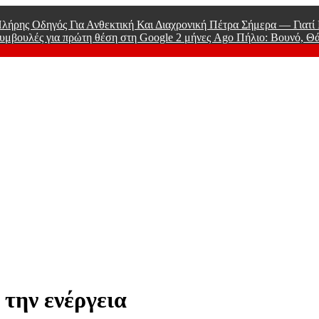
λήρης Οδηγός Για Ανθεκτική Και Διαχρονική Πέτρα Σήμερα — Γιατ
υμβουλές για πρώτη θέση στη Google
2 μήνες Ago
Πήλιο: Βουνό, Θ
 Men
 την ενέργεια