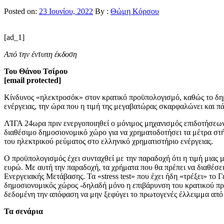
Posted on:
23 Ιουνίου, 2022
By :
Θώμη Κόρσου
[ad_1]
Από την έντυπη έκδοση
Του Θάνου Τσίρου
[email protected]
Κίνδυνος «ηλεκτροσόκ» στον κρατικό προϋπολογισμό, καθώς το δημ
ενέργειας, την ώρα που η τιμή της μεγαβατώρας σκαρφαλώνει και π
ΛΊΓΑ 24ωρα πριν ενεργοποιηθεί ο μόνιμος μηχανισμός επιδοτήσεων 
διαθέσιμο δημοσιονομικό χώρο για να χρηματοδοτήσει τα μέτρα στή
του ηλεκτρικού ρεύματος στο ελληνικό χρηματιστήριο ενέργειας.
Ο προϋπολογισμός έχει συνταχθεί με την παραδοχή ότι η τιμή μιας 
ευρώ. Με αυτή την παραδοχή, τα χρήματα που θα πρέπει να διαθέσει
Ενεργειακής Μετάβασης. Τα «stress test» που έχει ήδη «τρέξει» το 
δημοσιονομικός χώρος -δηλαδή μόνο η επιβάρυνση του κρατικού προϋ
δεδομένη την απόφαση να μην ξεφύγει το πρωτογενές έλλειμμα από 
Τα σενάρια