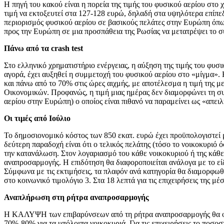
Η πηγή του κακού είναι η πορεία της τιμής του φυσικού αερίου στο
τιμή να εκτοξευτεί στα 127-128 ευρώ, δηλαδή στα υψηλότερα επίπεδ
περιορισμός φυσικού αερίου σε βασικούς πελάτες στην Ευρώπη όπως
προς την Ευρώπη σε μια προσπάθεια της Ρωσίας να μετατρέψει το σ
Πάνω από τα crash test
Στο ελληνικό χρηματιστήριο ενέργειας, η αύξηση της τιμής του φυ
αγορά, έχει αυξηθεί η συμμετοχή του φυσικού αερίου στο «μίγμα»
και πάνω από το 70% στις ώρες αιχμής, με αποτέλεσμα η τιμή της με
Οικονομικών. Προφανώς, η τιμή μιας ημέρας δεν διαμορφώνει τη συν
αερίου στην Ευρώπη) ο οποίος είναι πιθανό να παραμείνει ως «απειλ
Οι τιμές από Ιούλιο
Το δημοσιονομικό κόστος των 850 εκατ. ευρώ έχει προϋπολογιστεί μ
δεύτερη παραδοχή είναι ότι ο τελικός πελάτης (τόσο το νοικοκυριό 
την κατανάλωση. Στον λογαριασμό του κάθε νοικοκυριού ή της κάθε
αναπροσαρμογής. Η επιδότηση θα διαφοροποιείται ανάλογα με το είδ
Σύμφωνα με τις εκτιμήσεις, τα πλαφόν ανά κατηγορία θα διαμορφωθο
στο κοινωνικό τιμολόγιο 3. Στα 18 λεπτά για τις επιχειρήσεις της μ
Αναπλήρωση στη ρήτρα αναπροσαρμογής
Η ΚΑΛΥΨΗ των επιβαρύνσεων από τη ρήτρα αναπροσαρμογής θα φτάνε
70%-80% για τα υπόλοιπα νοικοκυριά. Για τις επιχειρήσεις το ποσο