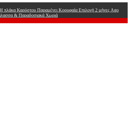
ί Η πλάκα Καρύστου Παραμένει Κορυφαία Επιλογή
2 μήνες Ago
άλασσα & Παραδοσιακά Χωριά