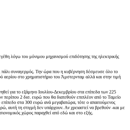
γέθη λόγω του μόνιμου μηχανισμού επιδότησης της ηλεκτρικής
αι πάλι συναγερμός. Την ώρα που η κυβέρνηση δέσμευσε όλο το
ού αερίου στο χρηματιστήριο του Άμστερνταμ αλλά και στην τιμή
νηθεί για το εξάμηνο Ιουλίου-Δεκεμβρίου στα επίπεδα των 225
ν περίπου 2 δισ. ευρώ που θα διατεθούν επιπλέον από το Ταμείο
έσο επίπεδο στα 300 ευρώ ανά μεγαβατώρα, τότε ο απαιτούμενος
ώ, αυτή τη στιγμή δεν υπάρχουν. Αν χρειαστεί να βρεθούν -και με
σιονομικός χώρος παραχθεί από εδώ και στο εξής.