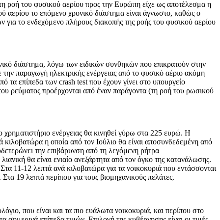
 τη ροή του φυσικού αερίου προς την Ευρώπη είχε ως αποτέλεσμα η
ού αερίου το επόμενο χρονικό διάστημα είναι άγνωστο, καθώς ο
ν για το ενδεχόμενο πλήρους διακοπής της ροής του φυσικού αερίου
ονικό διάστημα, λόγω των ειδικών συνθηκών που επικρατούν στην
 την παραγωγή ηλεκτρικής ενέργειας από το φυσικό αέριο ακόμη
ό τα επίπεδα των crash test που έχουν γίνει στο υπουργείο
 του ρεύματος προέρχονται από έναν παράγοντα (τη ροή του ρωσικού
ο χρηματιστήριο ενέργειας θα κινηθεί γύρω στα 225 ευρώ. Η
νά κιλοβατώρα η οποία από τον Ιούλιο θα είναι αποσυνδεδεμένη από
ουδετερώνει την επιβάρυνση από τη λεγόμενη ρήτρα
λιανική θα είναι ενιαίο ανεξάρτητα από τον όγκο της κατανάλωσης.
 Στα 11-12 λεπτά ανά κιλοβατώρα για τα νοικοκυριά που εντάσσονται
. Στα 19 λεπτά περίπου για τους βιομηχανικούς πελάτες.
ιο, που είναι και τα πιο ευάλωτα νοικοκυριά, και περίπου στο
α σημερινά επίπεδα τιμών. Επιλογή της κυβέρνησης είναι οι τιμές