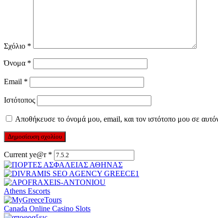
Σχόλιο
*
Όνομα
*
Email
*
Ιστότοπος
Αποθήκευσε το όνομά μου, email, και τον ιστότοπο μου σε αυτό
Current ye@r
*
Athens Escorts
Canada Online Casino Slots