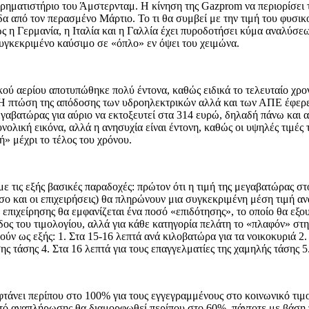
 χρηματιστήριο του Άμστερνταμ. Η κίνηση της Gazprom να περιορίσει
α από τον περασμένο Μάρτιο. Το τι θα συμβεί με την τιμή του φυσικ
 η Γερμανία, η Ιταλία και η Γαλλία έχει πυροδοτήσει κύμα αναλύσεω
υγκεκριμένο καύσιμο σε «όπλο» εν όψει του χειμώνα.
σικού αερίου αποτυπώθηκε πολύ έντονα, καθώς ειδικά το τελευταίο χρ
. Η πτώση της απόδοσης των υδροηλεκτρικών αλλά και των ΑΠΕ έφερε
γαβατώρας για αύριο να εκτοξευτεί στα 314 ευρώ, δηλαδή πάνω και απ
ολική εικόνα, αλλά η ανησυχία είναι έντονη, καθώς οι υψηλές τιμές
ή» μέχρι το τέλος του χρόνου.
ε τις εξής βασικές παραδοχές: πρώτον ότι η τιμή της μεγαβατώρας στ
όσο και οι επιχειρήσεις) θα πληρώνουν μια συγκεκριμένη μέση τιμή α
 επιχείρησης θα εμφανίζεται ένα ποσό «επιδότησης», το οποίο θα εξ
ος του τιμολογίου, αλλά για κάθε κατηγορία πελάτη το «πλαφόν» στη 
ύν ως εξής: 1. Στα 15-16 λεπτά ανά κιλοβατώρα για τα νοικοκυριά 2.
έσης τάσης 4. Στα 16 λεπτά για τους επαγγελματίες της χαμηλής τάσης 5
ι περίπου στο 100% για τους εγγεγραμμένους στο κοινωνικό τιμολόγ
στό αναπλήρωσης θα διαμορφωθεί περίπου στο 60%, πάντοτε με βάση τ