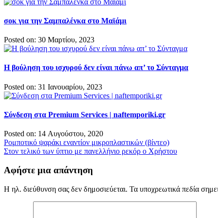
σοκ για την Σαμπαλένκα στο Μαϊάμι
Posted on: 30 Μαρτίου, 2023
Η βούληση του ισχυρού δεν είναι πάνω απ’ το Σύνταγμα
Posted on: 31 Ιανουαρίου, 2023
Σύνδεση στα Premium Services | naftemporiki.gr
Posted on: 14 Αυγούστου, 2020
Πλοήγηση
Ρομποτικό ψαράκι εναντίον μικροπλαστικών (βίντεο)
Στον τελικό των ύπτιο με πανελλήνιο ρεκόρ ο Χρήστου
άρθρων
Αφήστε μια απάντηση
Η ηλ. διεύθυνση σας δεν δημοσιεύεται.
Τα υποχρεωτικά πεδία σημε