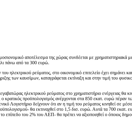
οσιονομικό αποτέλεσμα της χώρας συνδέεται με χρηματιστηριακά με
άλι πάνω από τα 300 ευρώ.
του ηλεκτρικού ρεύματος, στο οικονομικό επιτελείο έχει σημάνει κ
ριξης των καυσίμων, καταγράφεται εκτίναξη και στην τιμή του φυσικ
μεγαβατώρας ηλεκτρικού ρεύματος στο χρηματιστήριο ενέργειας θα κι
 ο κρατικός προϋπολογισμός ανέρχονται στα 850 εκατ. ευρώ πέραν τω
Γενικό Λογιστήριο δείχνουν ότι αν η τιμή του ρεύματος κινηθεί σε μ
πολογισμού- θα εκτιναχθεί στο 1,5 δισ. ευρώ. Αυτά τα 700 εκατ. ευρ
το επίπεδο του 2% του ΑΕΠ- θα πρέπει να αξιοποιηθεί ο όποιος δημο