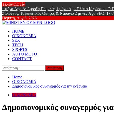
Skip
Τελευταία νέα
to
1 μήνα Ago
Απόφραξη Πειραιάς
1 μήνα Ago
Πλάκα Καρύστου: Ο Π
content
Ζάκυνθος: Ταξιδιωτικός Οδηγός & Ναυάγιο
2 μήνες Ago
SEO: 17 σ
Πέμπτη, Αυγ 6, 2026
Ministry Of
Primary
Online Lifestyle περιοδικό για Aνδρες
HOME
Menu
ΟΙΚΟΝΟΜΙΑ
SEX
TECH
SPORTS
AUTO MOTO
CONTACT
Αναζήτηση
για:
Home
ΟΙΚΟΝΟΜΙΑ
Δημοσιονομικός συναγερμός για την ενέργεια
ΟΙΚΟΝΟΜΙΑ
Δημοσιονομικός συναγερμός για