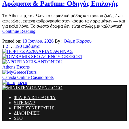
Αρώματα & Parfum: Οδηγός Επιλογής
Το Athensup, το ελληνικό περιοδικό μόδας και τρόπου ζωής, έχει
αφιερώσει εκτενή αρθρογραφία στον κόσμο των αρωμάτων — και
για καλό λόγο. Το σωστό άρωμα δεν είναι απλώς μια καλλυντική
Continue Reading
Posted on:
13 Ιουνίου, 2026
By :
Θώμη Κόρσου
Σελιδοποίηση
1
2
…
190
Επόμενα
άρθρων
Athens Escorts
Canada Online Casino Slots
ΦΙΛΙΚΑ ΙΣΤΟΛΟΓΙΑ
SITE MAP
ΓΙΝΕ ΣΥΝΕΡΓΑΤΗΣ
ΔΙΑΦΗΜΙΣΗ
SEO
Ministry Of Men