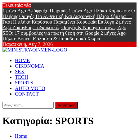
Skip
Τελευταία νέα
to
1 μήνα Ago
Απόφραξη Πειραιάς
1 μήνα Ago
Πλάκα Καρύστου: Ο
content
Πλήρης Οδηγός Για Ανθεκτική Και Διαχρονική Πέτρα Σήμερα —
Γιατί Η πλάκα Καρύστου Παραμένει Κορυφαία Επιλογή
2 μήνες
Ago
Ζάκυνθος: Ταξιδιωτικός Οδηγός & Ναυάγιο
2 μήνες Ago
SEO: 17 συμβουλές για πρώτη θέση στη Google
2 μήνες Ago
Πήλιο: Βουνό, Θάλασσα & Παραδοσιακά Χωριά
Παρασκευή, Αυγ 7, 2026
Ministry Of
Primary
Online Lifestyle περιοδικό για Aνδρες
HOME
Menu
ΟΙΚΟΝΟΜΙΑ
Men
SEX
TECH
SPORTS
AUTO MOTO
CONTACT
Αναζήτηση
για:
Κατηγορία:
SPORTS
Home