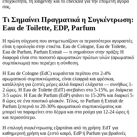
εποχικότητα, τη longevity και το checklist για την επόμενη αγορά
σας.
Τι Σημαίνει Πραγματικά η Συγκέντρωση:
Eau de Toilette, EDP, Parfum
Η πρώτη σύγχυση που αντιμετωπίζουν οι περισσότεροι αγοραστές
είναι η ορολογία στην ετικέτα. Eau de Cologne, Eau de Toilette,
Eau de Parfum, Parfum Extrait — τι σημαίνουν στην πράξη; Η
διαφορά είναι στο ποσοστό αρωματικών πρώτων υλών (αρωματικό
συμπύκνωμα) που περιέχει η σύνθεση.
Η Eau de Cologne (EdC) κυμαίνεται περίπου στο 2-4%
αρωματικού συμπυκνώματος, είναι ελαφριά και φρέσκια,
κατάλληλη για ζεστές μέρες αλλά διαρκεί ελάχιστα — συνήθως 1-
2 ώρες. Η Eau de Toilette (EdT) ανεβαίνει στο 5-15%, με διάρκεια
3-5 ωρών. Η Eau de Parfum (EdP) φτάνει το 15-20% και διαρκεί 5-
8 ώρες σε ένα ποιοτικό φλακόν. Τέλος, το Parfum ή Extrait de
Parfum ξεπερνά το 20-30% αρωματικού συμπυκνώματος και
μπορεί να παραμείνει στο δέρμα και στα ρούχα για 12-24 ώρες ή
και περισσότερο.
Η επιλογή συγκέντρωσης εξαρτάται από τη χρήση: EdT για
καθημερινή χρήση και ζεστό καιρό, EdP ή Parfum για βραδινές