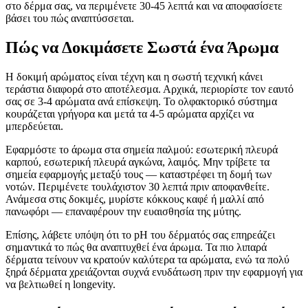
στο δέρμα σας, να περιμένετε 30-45 λεπτά και να αποφασίσετε
βάσει του πώς αναπτύσσεται.
Πώς να Δοκιμάσετε Σωστά ένα Άρωμα
Η δοκιμή αρώματος είναι τέχνη και η σωστή τεχνική κάνει
τεράστια διαφορά στο αποτέλεσμα. Αρχικά, περιορίστε τον εαυτό
σας σε 3-4 αρώματα ανά επίσκεψη. Το ολφακτορικό σύστημα
κουράζεται γρήγορα και μετά τα 4-5 αρώματα αρχίζει να
μπερδεύεται.
Εφαρμόστε το άρωμα στα σημεία παλμού: εσωτερική πλευρά
καρπού, εσωτερική πλευρά αγκώνα, λαιμός. Μην τρίβετε τα
σημεία εφαρμογής μεταξύ τους — καταστρέφει τη δομή των
νοτών. Περιμένετε τουλάχιστον 30 λεπτά πριν αποφανθείτε.
Ανάμεσα στις δοκιμές, μυρίστε κόκκους καφέ ή μαλλί από
πανωφόρι — επαναφέρουν την ευαισθησία της μύτης.
Επίσης, λάβετε υπόψη ότι το pH του δέρματός σας επηρεάζει
σημαντικά το πώς θα αναπτυχθεί ένα άρωμα. Τα πιο λιπαρά
δέρματα τείνουν να κρατούν καλύτερα τα αρώματα, ενώ τα πολύ
ξηρά δέρματα χρειάζονται συχνά ενυδάτωση πριν την εφαρμογή για
να βελτιωθεί η longevity.