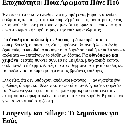
Εποχικότητα: Ποια Αρώματα Πάνε Πού
Ένα από τα πιο κοινά λάθη είναι η χρήση ενός βαριού, orientale
αρώματος σε μια ζεστή καλοκαιρινή μέρα — ή, αντίστροφα, ενός
ελαφριού citrus σε μια κρύα χειμωνιάτικη βραδιά. Η εποχικότητα
είναι πραγματική παράμετρος στην επιλογή αρώματος.
Για
άνοιξη και καλοκαίρι
: ελαφριά, φρέσκα αρώματα με
εσπεριδοειδή, ακουατικές νότες, πράσινα βότανα ή λευκά άνθη
(gardenia, magnolia). Αποφύγετε τα βαριά oriental ή τα πολύ smoky
αρώματα — επιτείνουν το αίσθημα ζέστης. Για
φθινόπωρο και
χειμώνα
: ζεστές, πυκνές συνθέσεις με ξύλα, μπαχαρικά, καπνό,
oud, βανίλια ή δέρμα. Αυτές οι νότες θερμαίνουν την αύρα σας και
ταιριάζουν με τα βαριά ρούχα και τις βραδινές επιλογές.
Εννοείται ότι δεν υπάρχουν απόλυτοι κανόνες — αν αγαπάτε ένα
ξυλώδες άρωμα και θέλετε να το φοράτε τον Αύγουστο, φορέστε
το. Αλλά να γνωρίζετε ότι η υψηλή θερμοκρασία επιτείνει την
εκπομπή των αρωματικών μορίων, οπότε ένα βαρύ EdP μπορεί να
γίνει συντριπτικό στη ζέστη.
Longevity και Sillage: Τι Σημαίνουν για
Εσάς