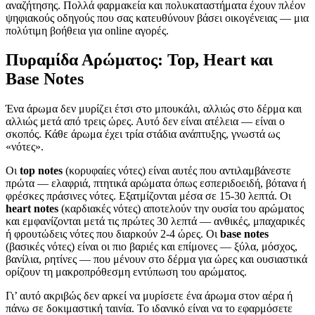
αναζήτησης. Πολλά φαρμακεία και πολυκαταστήματα έχουν πλέον
ψηφιακούς οδηγούς που σας κατευθύνουν βάσει οικογένειας — μια
πολύτιμη βοήθεια για online αγορές.
Πυραμίδα Αρώματος: Top, Heart και
Base Notes
Ένα άρωμα δεν μυρίζει έτσι στο μπουκάλι, αλλιώς στο δέρμα και
αλλιώς μετά από τρεις ώρες. Αυτό δεν είναι ατέλεια — είναι ο
σκοπός. Κάθε άρωμα έχει τρία στάδια ανάπτυξης, γνωστά ως
«νότες».
Οι
top notes
(κορυφαίες νότες) είναι αυτές που αντιλαμβάνεστε
πρώτα — ελαφριά, πτητικά αρώματα όπως εσπεριδοειδή, βότανα ή
φρέσκες πράσινες νότες. Εξατμίζονται μέσα σε 15-30 λεπτά. Οι
heart notes
(καρδιακές νότες) αποτελούν την ουσία του αρώματος
και εμφανίζονται μετά τις πρώτες 30 λεπτά — ανθικές, μπαχαρικές
ή φρουτώδεις νότες που διαρκούν 2-4 ώρες. Οι
base notes
(βασικές νότες) είναι οι πιο βαριές και επίμονες — ξύλα, μόσχος,
βανίλια, ρητίνες — που μένουν στο δέρμα για ώρες και ουσιαστικά
ορίζουν τη μακροπρόθεσμη εντύπωση του αρώματος.
Γι’ αυτό ακριβώς δεν αρκεί να μυρίσετε ένα άρωμα στον αέρα ή
πάνω σε δοκιμαστική ταινία. Το ιδανικό είναι να το εφαρμόσετε