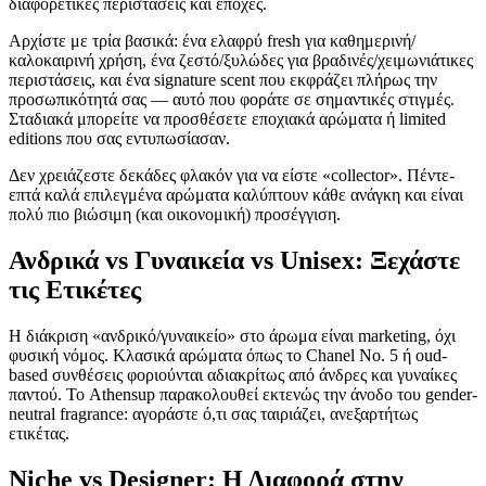
διαφορετικές περιστάσεις και εποχές.
Αρχίστε με τρία βασικά: ένα ελαφρύ fresh για καθημερινή/
καλοκαιρινή χρήση, ένα ζεστό/ξυλώδες για βραδινές/χειμωνιάτικες
περιστάσεις, και ένα signature scent που εκφράζει πλήρως την
προσωπικότητά σας — αυτό που φοράτε σε σημαντικές στιγμές.
Σταδιακά μπορείτε να προσθέσετε εποχιακά αρώματα ή limited
editions που σας εντυπωσίασαν.
Δεν χρειάζεστε δεκάδες φλακόν για να είστε «collector». Πέντε-
επτά καλά επιλεγμένα αρώματα καλύπτουν κάθε ανάγκη και είναι
πολύ πιο βιώσιμη (και οικονομική) προσέγγιση.
Ανδρικά vs Γυναικεία vs Unisex: Ξεχάστε
τις Ετικέτες
Η διάκριση «ανδρικό/γυναικείο» στο άρωμα είναι marketing, όχι
φυσική νόμος. Κλασικά αρώματα όπως το Chanel No. 5 ή oud-
based συνθέσεις φοριούνται αδιακρίτως από άνδρες και γυναίκες
παντού. Το Athensup παρακολουθεί εκτενώς την άνοδο του gender-
neutral fragrance: αγοράστε ό,τι σας ταιριάζει, ανεξαρτήτως
ετικέτας.
Niche vs Designer: Η Διαφορά στην