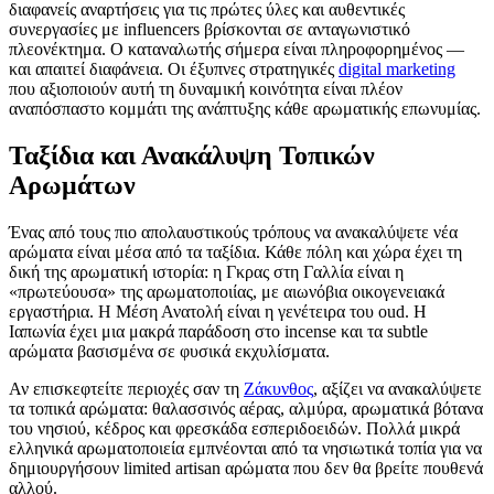
διαφανείς αναρτήσεις για τις πρώτες ύλες και αυθεντικές
συνεργασίες με influencers βρίσκονται σε ανταγωνιστικό
πλεονέκτημα. Ο καταναλωτής σήμερα είναι πληροφορημένος —
και απαιτεί διαφάνεια. Οι έξυπνες στρατηγικές
digital marketing
που αξιοποιούν αυτή τη δυναμική κοινότητα είναι πλέον
αναπόσπαστο κομμάτι της ανάπτυξης κάθε αρωματικής επωνυμίας.
Ταξίδια και Ανακάλυψη Τοπικών
Αρωμάτων
Ένας από τους πιο απολαυστικούς τρόπους να ανακαλύψετε νέα
αρώματα είναι μέσα από τα ταξίδια. Κάθε πόλη και χώρα έχει τη
δική της αρωματική ιστορία: η Γκρας στη Γαλλία είναι η
«πρωτεύουσα» της αρωματοποιίας, με αιωνόβια οικογενειακά
εργαστήρια. Η Μέση Ανατολή είναι η γενέτειρα του oud. Η
Ιαπωνία έχει μια μακρά παράδοση στο incense και τα subtle
αρώματα βασισμένα σε φυσικά εκχυλίσματα.
Αν επισκεφτείτε περιοχές σαν τη
Ζάκυνθος
, αξίζει να ανακαλύψετε
τα τοπικά αρώματα: θαλασσινός αέρας, αλμύρα, αρωματικά βότανα
του νησιού, κέδρος και φρεσκάδα εσπεριδοειδών. Πολλά μικρά
ελληνικά αρωματoποιεία εμπνέονται από τα νησιωτικά τοπία για να
δημιουργήσουν limited artisan αρώματα που δεν θα βρείτε πουθενά
αλλού.