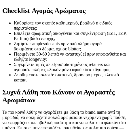
Checklist Αγοράς Αρώματος
Καθορίστε τον σκοπό: καθημερινό, βραδινό ή ειδικές
περιστάσεις;
Επιλέξτε αρωματική οικογένεια και συγκέντρωση (EdT, EdP,
Parfum) βάσει εποχής;
Ζητήστε samples/decants πριν από πλήρη αγορά —
δοκιμάστε στο δέρμα, όχι σε blotter;
Περιμένετε 30-60 λεπτά να αναπτυχθεί πριν αποφανθείτε και
ελέγξτε longevity;
Συγκρίνετε τιμές σε εξουσιοδοτημένους retailers και
αγοράστε πλήρες φλακόν μόνο αφού είστε σίγουροι;
Αποθηκεύστε σωστά: σκοτεινό, δροσερό μέρος, κλειστό
καπάκι.
Συχνά Λάθη που Κάνουν οι Αγοραστές
Αρωμάτων
Τα πιο κοινά λάθη: να αγοράζετε με βάση το brand name αντί τη
μυρωδιά, να δοκιμάζετε πολλά αρώματα συνεχόμενα χωρίς παύση,
να εφαρμόζετε υπερβολική ποσότητα και να φυλάτε τα φλακόν στο
μπάνιο. Επίσης: μην εφαρμόζετε απευθείας σε πολύτιμα ρούχα —