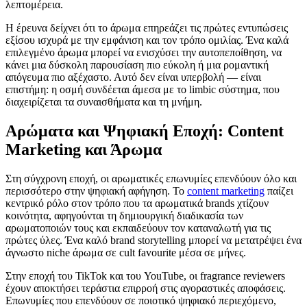
λεπτομέρεια.
Η έρευνα δείχνει ότι το άρωμα επηρεάζει τις πρώτες εντυπώσεις
εξίσου ισχυρά με την εμφάνιση και τον τρόπο ομιλίας. Ένα καλά
επιλεγμένο άρωμα μπορεί να ενισχύσει την αυτοπεποίθηση, να
κάνει μια δύσκολη παρουσίαση πιο εύκολη ή μια ρομαντική
απόγευμα πιο αξέχαστο. Αυτό δεν είναι υπερβολή — είναι
επιστήμη: η οσμή συνδέεται άμεσα με το limbic σύστημα, που
διαχειρίζεται τα συναισθήματα και τη μνήμη.
Αρώματα και Ψηφιακή Εποχή: Content
Marketing και Άρωμα
Στη σύγχρονη εποχή, οι αρωματικές επωνυμίες επενδύουν όλο και
περισσότερο στην ψηφιακή αφήγηση. Το
content marketing
παίζει
κεντρικό ρόλο στον τρόπο που τα αρωματικά brands χτίζουν
κοινότητα, αφηγούνται τη δημιουργική διαδικασία των
αρωματοποιών τους και εκπαιδεύουν τον καταναλωτή για τις
πρώτες ύλες. Ένα καλό brand storytelling μπορεί να μετατρέψει ένα
άγνωστο niche άρωμα σε cult favourite μέσα σε μήνες.
Στην εποχή του TikTok και του YouTube, οι fragrance reviewers
έχουν αποκτήσει τεράστια επιρροή στις αγοραστικές αποφάσεις.
Επωνυμίες που επενδύουν σε ποιοτικό ψηφιακό περιεχόμενο,