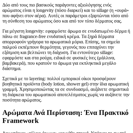
Δύο από τους πιο βασικούς παράγοντες αξιολόγησης ενός
αρώματος είναι η longevity (πόσο διαρκεί) και το sillage (η «ουρά»
που αφήνει στον αέρα). Αυτές οι παράμετροι εξαρτώνται τόσο από
τη σύνθεση του αρώματος όσο και από τον τύπο δέρματος σας.
Για μέγιστη longevity: εφαρμόστε άρωμα σε ενυδατωμένο δέρμα ή
πάνω σε fragrance-free ενυδατική κρέμα. Τα ξηρά δέρματα
απορροφούν γρήγορα τα αρωματικά μόρια. Επίσης, τα σημεία
παλμού εκπέμπουν θερμότητα, γεγονός που επιταχύνει την
εξάτμιση και βελτιώνει τη διάχυση. Για εντονότερο sillage:
εφαρμόστε και στα ρούχα, ειδικά σε φυσικές ίνες (μάλλινα,
βαμβακερά), που κρατούν το άρωμα για εκπληκτικά μεγάλο
διάστημα.
Σχετικά με το layering: πολλοί εμπορικοί οίκοι προσφέρουν
βοηθητικά προϊόντα (body lotion, shower gel) στην ίδια αρωματική
γραμμή. Χρησιμοποιώντας τα σε συνδυασμό, αυξάνετε σημαντικά
τη διάρκεια του αρωματικού αποτελέσματος χωρίς να αυξάνετε την
ποσότητα αρώματος.
Αρώματα Ανά Περίσταση: Ένα Πρακτικό
Framework