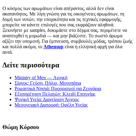
Ο κόσμος των αρωμάτων είναι απέραντος, αλλά δεν είναι
ακατανόητος. Με λίγη γνώση για τις οικογένειες αρωμάτων, τη
δομή των νοτών, την εποχικότητα και τις τεχνικές εφαρμογής,
μπορείτε να κάνετε επιλογές που σας εκφράζουν αληθινά.
Ξεκινήστε με samples, δοκιμάστε στο δέρμα σας, περιμένετε να
αναπτυχθεί η μυρωδιά — και μην βιάζεστε. Το σωστό άρωμα
αξίζει την υπομονή. Για έμπνευση, συμβουλές μόδας, τρόπου ζωής
και πολλά ακόμα, το
Athensup
είναι η ελληνική αρχή για όλα
αυτά.
Δείτε περισσότερα
Ministry of Men — Αρχική
Σίφνος: Γεύση, Πήλιο, Μονοπάτια
Ρομαντικά Νησιά: Προορισμοί για Ζευγάρια
Εξυπηρέτηση Πελατών: Κλειδί Επιτυχίας
Ψυχική Υγεία: Διαχείριση Άγχους
Μεσογειακή Διατροφή: Οφέλη Υγείας
Θώμη Κόρσου