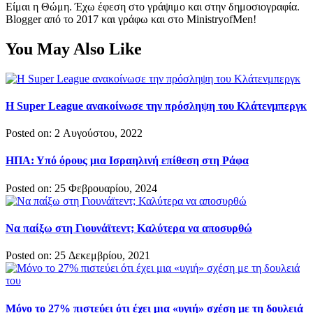
Είμαι η Θώμη. Έχω έφεση στο γράψιμο και στην δημοσιογραφία.
Blogger από το 2017 και γράφω και στο MinistryofMen!
You May Also Like
Η Super League ανακοίνωσε την πρόσληψη του Κλάτενμπεργκ
Posted on: 2 Αυγούστου, 2022
ΗΠΑ: Υπό όρους μια Ισραηλινή επίθεση στη Ράφα
Posted on: 25 Φεβρουαρίου, 2024
Να παίξω στη Γιουνάϊτεντ; Καλύτερα να αποσυρθώ
Posted on: 25 Δεκεμβρίου, 2021
Μόνο το 27% πιστεύει ότι έχει μια «υγιή» σχέση με τη δουλειά