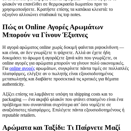
φλακόν να επανέλθει σε θερμοκρασία δωματίου πριν το
χρησιμοποιήσετε. Κρατήστε επίσης τα καπάκια κλειστά: το
οξυγόνο αλλοιώνει σταδιακά τις top notes.
Πώς οι Online Αγορές Αρωμάτων
Μπορούν να Γίνουν Έξυπνες
Η αγορά αρώματος online χωρίς δοκιμή φαίνεται ριψοκίνδυνη —
και είναι, αν δεν γνωρίζετε τι ψάχνετε. Αλλά αν έχετε ήδη
δοκιμάσει το άρωμα ή αγοράζετε ξανά κάτι που γνωρίζετε, οι
online αγορές για αρώματα μπορούν να γίνουν πολύ οικονομικές.
Για
online αγορές
αρωμάτων, συγκρίνετε πάντα τιμές σε πολλαπλές
πλατφόρμες, ελέγξτε αν ο πωλητής είναι εξουσιοδοτημένος
μεταπωλητής και διαβάστε προσεκτικά τις κριτικές για θέματα
authenticity.
Αξίζει επίσης να λαμβάνετε υπόψη τα shipping costs και το
packaging — ένα ακριβό φλακόν που φτάνει σπασμένο είναι ένα
πρόβλημα που συναντάται συχνότερα απ’ όσο νομίζετε σε
αναξιόπιστες πλατφόρμες. Επιλέγετε πάντα εξουσιοδοτημένους ή
reputable retailers.
Αρώματα και Ταξίδι: Τι Παίρνετε Μαζί