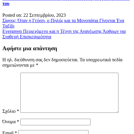
του
Posted on: 22 Σεπτεμβρίου, 2023
Πλοήγηση
Σίφνος: Όταν η Γεύση, ο Πηλός και τα Μονοπάτια Γίνονται Ένα
Ταξίδι
άρθρων
Evergreen Περιεχόμενο και η Τέχνη της Ανανέωσης Άρθρων για
Σταθερή Επισκεψιμότητα
Αφήστε μια απάντηση
Η ηλ. διεύθυνση σας δεν δημοσιεύεται.
Τα υποχρεωτικά πεδία
σημειώνονται με
*
Σχόλιο
*
Όνομα
*
Email
*