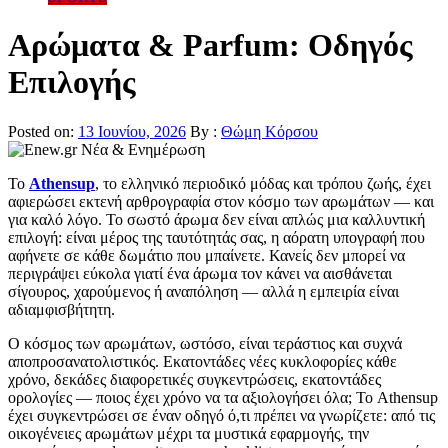
Αρώματα & Parfum: Οδηγός
Επιλογής
Posted on:
13 Ιουνίου, 2026
By :
Θώμη Κόρσου
Το
Athensup
, το ελληνικό περιοδικό μόδας και τρόπου ζωής, έχει
αφιερώσει εκτενή αρθρογραφία στον κόσμο των αρωμάτων — και
για καλό λόγο. Το σωστό άρωμα δεν είναι απλώς μια καλλυντική
επιλογή: είναι μέρος της ταυτότητάς σας, η αόρατη υπογραφή που
αφήνετε σε κάθε δωμάτιο που μπαίνετε. Κανείς δεν μπορεί να
περιγράψει εύκολα γιατί ένα άρωμα τον κάνει να αισθάνεται
σίγουρος, χαρούμενος ή αναπόληση — αλλά η εμπειρία είναι
αδιαμφισβήτητη.
Ο κόσμος των αρωμάτων, ωστόσο, είναι τεράστιος και συχνά
αποπροσανατολιστικός. Εκατοντάδες νέες κυκλοφορίες κάθε
χρόνο, δεκάδες διαφορετικές συγκεντρώσεις, εκατοντάδες
ορολογίες — ποιος έχει χρόνο να τα αξιολογήσει όλα; Το Athensup
έχει συγκεντρώσει σε έναν οδηγό ό,τι πρέπει να γνωρίζετε: από τις
οικογένειες αρωμάτων μέχρι τα μυστικά εφαρμογής, την