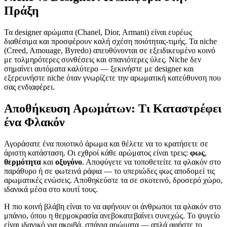
Πράξη
Τα designer αρώματα (Chanel, Dior, Armani) είναι ευρέως
διαθέσιμα και προσφέρουν καλή σχέση ποιότητας-τιμής. Τα niche
(Creed, Amouage, Byredo) απευθύνονται σε εξειδικευμένο κοινό
με τολμηρότερες συνθέσεις και σπανιότερες ύλες. Niche δεν
σημαίνει αυτόματα καλύτερο — ξεκινήστε με designer και
εξερευνήστε niche όταν γνωρίζετε την αρωματική κατεύθυνση που
σας ενδιαφέρει.
Αποθήκευση Αρωμάτων: Τι Καταστρέφει
ένα Φλακόν
Αγοράσατε ένα ποιοτικό άρωμα και θέλετε να το κρατήσετε σε
άριστη κατάσταση. Οι εχθροί κάθε αρώματος είναι τρεις:
φως
,
θερμότητα
και
οξυγόνο
. Αποφύγετε να τοποθετείτε τα φλακόν στο
παράθυρο ή σε φωτεινά ράφια — το υπεριώδες φως αποδομεί τις
αρωματικές ενώσεις. Αποθηκεύστε τα σε σκοτεινό, δροσερό χώρο,
ιδανικά μέσα στο κουτί τους.
Η πιο κοινή βλάβη είναι το να αφήνουν οι άνθρωποι τα φλακόν στο
μπάνιο, όπου η θερμοκρασία ανεβοκατεβαίνει συνεχώς. Το ψυγείο
είναι ιδανικό για ακριβά, σπάνια αρώματα — απλά αφήστε το