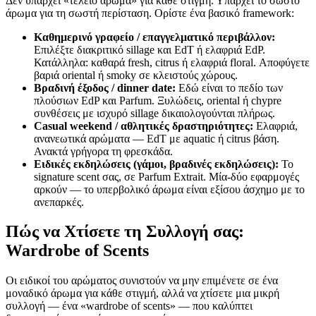
Δεν υπάρχει «τέλειο άρωμα» για κάθε στιγμή. Υπάρχει το σωστό
άρωμα για τη σωστή περίσταση. Ορίστε ένα βασικό framework:
Καθημερινό γραφείο / επαγγελματικό περιβάλλον:
Επιλέξτε διακριτικό sillage και EdT ή ελαφριά EdP.
Κατάλληλα: καθαρά fresh, citrus ή ελαφριά floral. Αποφύγετε
βαριά oriental ή smoky σε κλειστούς χώρους.
Βραδινή έξοδος / dinner date:
Εδώ είναι το πεδίο των
πλούσιων EdP και Parfum. Ξυλώδεις, oriental ή chypre
συνθέσεις με ισχυρό sillage δικαιολογούνται πλήρως.
Casual weekend / αθλητικές δραστηριότητες:
Ελαφριά,
ανανεωτικά αρώματα — EdT με aquatic ή citrus βάση.
Ανακτά γρήγορα τη φρεσκάδα.
Ειδικές εκδηλώσεις (γάμοι, βραδινές εκδηλώσεις):
Το
signature scent σας, σε Parfum Extrait. Μία-δύο εφαρμογές
αρκούν — το υπερβολικό άρωμα είναι εξίσου άσχημο με το
ανεπαρκές.
Πώς να Χτίσετε τη Συλλογή σας:
Wardrobe of Scents
Οι ειδικοί του αρώματος συνιστούν να μην επιμένετε σε ένα
μοναδικό άρωμα για κάθε στιγμή, αλλά να χτίσετε μια μικρή
συλλογή — ένα «wardrobe of scents» — που καλύπτει