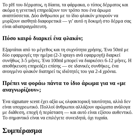
Το pH του δέρματος, η δίαιτα, τα φάρμακα, ο τύπος δέρματος και
ακόμα η γενετική επηρεάζουν τον τρόπο που ένα άρωμα
αναπτύσσεται. Δύο άνθρωποι με το ίδιο φλακόν μπορούν να
μυρίζουν αισθητά διαφορετικά — γι’ αυτό η δοκιμή στο δέρμα σας
είναι αδιαπραγμάτευτη.
Πόσο καιρό διαρκεί ένα φλακόν;
Εξαρτάται από το μέγεθος και τη συχνότητα χρήσης. Ένα 50ml με
δύο εφαρμογές την ημέρα (2-3 sprays ανά εφαρμογή) διαρκεί
συνήθως 3-5 μήνες. Ένα 100ml μπορεί να διαρκέσει 6-12 μήνες. Η
αποθήκευση επηρεάζει επίσης — σε ιδανικές συνθήκες, ένα
ανοιγμένο φλακόν διατηρεί τις ιδιότητές του για 2-4 χρόνια.
Πρέπει να φοράω πάντα το ίδιο άρωμα για να «με
αναγνωρίζουν»;
Ένα signature scent έχει αξία ως ολφακτορική ταυτότητα, αλλά δεν
είναι υποχρεωτικό. Πολλοί άνθρωποι αλλάζουν αρώματα ανάλογα
με διάθεση, εποχή ή περίσταση — και αυτό είναι εξίσου αυθεντικό.
Το σημαντικό είναι να επιλέγετε συνειδητά, όχι τυχαία.
Συμπέρασμα