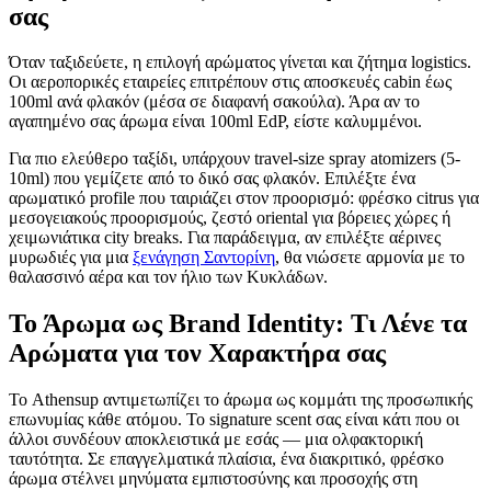
σας
Όταν ταξιδεύετε, η επιλογή αρώματος γίνεται και ζήτημα logistics.
Οι αεροπορικές εταιρείες επιτρέπουν στις αποσκευές cabin έως
100ml ανά φλακόν (μέσα σε διαφανή σακούλα). Άρα αν το
αγαπημένο σας άρωμα είναι 100ml EdP, είστε καλυμμένοι.
Για πιο ελεύθερο ταξίδι, υπάρχουν travel-size spray atomizers (5-
10ml) που γεμίζετε από το δικό σας φλακόν. Επιλέξτε ένα
αρωματικό profile που ταιριάζει στον προορισμό: φρέσκο citrus για
μεσογειακούς προορισμούς, ζεστό oriental για βόρειες χώρες ή
χειμωνιάτικα city breaks. Για παράδειγμα, αν επιλέξτε αέρινες
μυρωδιές για μια
ξενάγηση Σαντορίνη
, θα νιώσετε αρμονία με το
θαλασσινό αέρα και τον ήλιο των Κυκλάδων.
Το Άρωμα ως Brand Identity: Τι Λένε τα
Αρώματα για τον Χαρακτήρα σας
Το Athensup αντιμετωπίζει το άρωμα ως κομμάτι της προσωπικής
επωνυμίας κάθε ατόμου. Το signature scent σας είναι κάτι που οι
άλλοι συνδέουν αποκλειστικά με εσάς — μια ολφακτορική
ταυτότητα. Σε επαγγελματικά πλαίσια, ένα διακριτικό, φρέσκο
άρωμα στέλνει μηνύματα εμπιστοσύνης και προσοχής στη