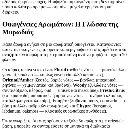
εξόδους ή κρύες εποχές. Η υψηλότερη συγκέντρωση δεν σημαίνει
πάντα καλύτερο άρωμα — σημαίνει μεγαλύτερη ένταση και
διάρκεια.
Οικογένειες Αρωμάτων: Η Γλώσσα της
Μυρωδιάς
Κάθε άρωμα ανήκει σε μια αρωματική οικογένεια. Κατανοώντας
αυτές τις οικογένειες, μπορείτε να περιγράψετε τι σας αρέσει και να
αναζητάτε νέα αρώματα με εμπιστοσύνη αντί να μυρίζετε τυχαία 50
φλακόν.
Οι κύριες οικογένειες είναι:
Floral
(ανθικές νότες — τριαντάφυλλο,
γιασεμί, παιώνια — κυρίως γυναικεία αλλά και unisex),
Oriental/Amber
(ζεστές, βαριές νότες — βανίλια, μπαχαρικά,
ρητίνες — χειμωνιάτικα και βραδινά),
Woody
(ξυλώδεις νότες —
σανταλόξυλο, κέδρος, oud — unisex και masculine),
Fresh/Citrus
(εσπεριδοειδή, ακουατικές ή πράσινες νότες — ανδρικά κλασικά,
κατάλληλα για καλοκαίρι),
Fougère
(λαβάντα, moss, coumarin — η
βάση πολλών ανδρικών αρωμάτων) και
Chypre
(bergamot,
labdanum, oakmoss — κλασικές ευρωπαϊκές συνθέσεις).
Όταν γνωρίζετε ότι σας αρέσουν τα ξυλώδη αρώματα με orientale
βάση, μπορείτε να συντομεύσετε σημαντικά τη διαδικασία