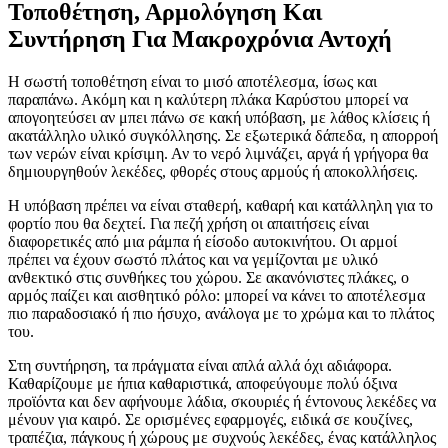
Τοποθέτηση, Αρμολόγηση Και
Συντήρηση Για Μακροχρόνια Αντοχή
Η σωστή τοποθέτηση είναι το μισό αποτέλεσμα, ίσως και
παραπάνω. Ακόμη και η καλύτερη πλάκα Καρύστου μπορεί να
απογοητεύσει αν μπει πάνω σε κακή υπόβαση, με λάθος κλίσεις ή
ακατάλληλο υλικό συγκόλλησης. Σε εξωτερικά δάπεδα, η απορροή
των νερών είναι κρίσιμη. Αν το νερό λιμνάζει, αργά ή γρήγορα θα
δημιουργηθούν λεκέδες, φθορές στους αρμούς ή αποκολλήσεις.
Η υπόβαση πρέπει να είναι σταθερή, καθαρή και κατάλληλη για το
φορτίο που θα δεχτεί. Για πεζή χρήση οι απαιτήσεις είναι
διαφορετικές από μια ράμπα ή είσοδο αυτοκινήτου. Οι αρμοί
πρέπει να έχουν σωστό πλάτος και να γεμίζονται με υλικό
ανθεκτικό στις συνθήκες του χώρου. Σε ακανόνιστες πλάκες, ο
αρμός παίζει και αισθητικό ρόλο: μπορεί να κάνει το αποτέλεσμα
πιο παραδοσιακό ή πιο ήσυχο, ανάλογα με το χρώμα και το πλάτος
του.
Στη συντήρηση, τα πράγματα είναι απλά αλλά όχι αδιάφορα.
Καθαρίζουμε με ήπια καθαριστικά, αποφεύγουμε πολύ όξινα
προϊόντα και δεν αφήνουμε λάδια, σκουριές ή έντονους λεκέδες να
μένουν για καιρό. Σε ορισμένες εφαρμογές, ειδικά σε κουζίνες,
τραπέζια, πάγκους ή χώρους με συχνούς λεκέδες, ένας κατάλληλος