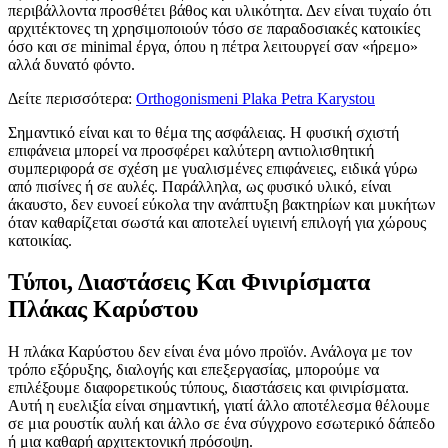
περιβάλλοντα προσθέτει βάθος και υλικότητα. Δεν είναι τυχαίο ότι
αρχιτέκτονες τη χρησιμοποιούν τόσο σε παραδοσιακές κατοικίες
όσο και σε minimal έργα, όπου η πέτρα λειτουργεί σαν «ήρεμο»
αλλά δυνατό φόντο.
Δείτε περισσότερα:
Orthogonismeni Plaka Petra Karystou
Σημαντικό είναι και το θέμα της ασφάλειας. Η φυσική σχιστή
επιφάνεια μπορεί να προσφέρει καλύτερη αντιολισθητική
συμπεριφορά σε σχέση με γυαλισμένες επιφάνειες, ειδικά γύρω
από πισίνες ή σε αυλές. Παράλληλα, ως φυσικό υλικό, είναι
άκαυστο, δεν ευνοεί εύκολα την ανάπτυξη βακτηρίων και μυκήτων
όταν καθαρίζεται σωστά και αποτελεί υγιεινή επιλογή για χώρους
κατοικίας.
Τύποι, Διαστάσεις Και Φινιρίσματα
Πλάκας Καρύστου
Η πλάκα Καρύστου δεν είναι ένα μόνο προϊόν. Ανάλογα με τον
τρόπο εξόρυξης, διαλογής και επεξεργασίας, μπορούμε να
επιλέξουμε διαφορετικούς τύπους, διαστάσεις και φινιρίσματα.
Αυτή η ευελιξία είναι σημαντική, γιατί άλλο αποτέλεσμα θέλουμε
σε μια ρουστίκ αυλή και άλλο σε ένα σύγχρονο εσωτερικό δάπεδο
ή μια καθαρή αρχιτεκτονική πρόσοψη.