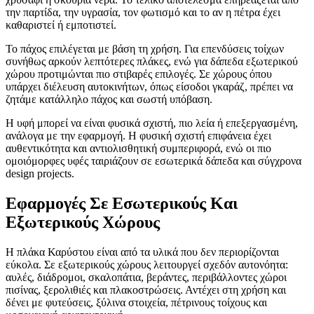
την παρτίδα, την υγρασία, τον φωτισμό και το αν η πέτρα έχει
καθαριστεί ή εμποτιστεί.
Το πάχος επιλέγεται με βάση τη χρήση. Για επενδύσεις τοίχων
συνήθως αρκούν λεπτότερες πλάκες, ενώ για δάπεδα εξωτερικού
χώρου προτιμώνται πιο στιβαρές επιλογές. Σε χώρους όπου
υπάρχει διέλευση αυτοκινήτων, όπως είσοδοι γκαράζ, πρέπει να
ζητάμε κατάλληλο πάχος και σωστή υπόβαση.
Η υφή μπορεί να είναι φυσικά σχιστή, πιο λεία ή επεξεργασμένη,
ανάλογα με την εφαρμογή. Η φυσική σχιστή επιφάνεια έχει
αυθεντικότητα και αντιολισθητική συμπεριφορά, ενώ οι πιο
ομοιόμορφες υφές ταιριάζουν σε εσωτερικά δάπεδα και σύγχρονα
design projects.
Εφαρμογές Σε Εσωτερικούς Και
Εξωτερικούς Χώρους
Η πλάκα Καρύστου είναι από τα υλικά που δεν περιορίζονται
εύκολα. Σε εξωτερικούς χώρους λειτουργεί σχεδόν αυτονόητα:
αυλές, διάδρομοι, σκαλοπάτια, βεράντες, περιβάλλοντες χώροι
πισίνας, ξερολιθιές και πλακοστρώσεις. Αντέχει στη χρήση και
δένει με φυτεύσεις, ξύλινα στοιχεία, πέτρινους τοίχους και