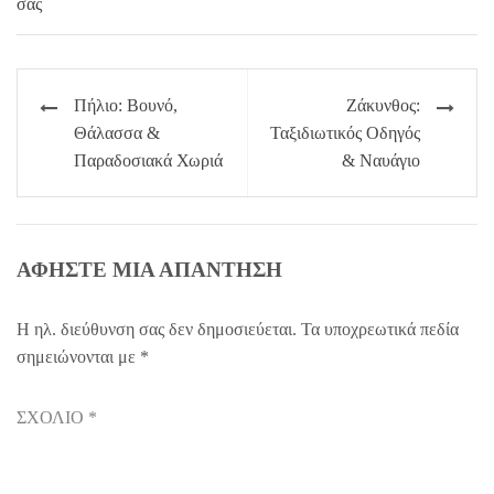
Πλοήγηση
Πήλιο: Βουνό,
Ζάκυνθος:
άρθρων
Θάλασσα &
Ταξιδιωτικός Οδηγός
Παραδοσιακά Χωριά
& Ναυάγιο
ΑΦΉΣΤΕ ΜΙΑ ΑΠΆΝΤΗΣΗ
Η ηλ. διεύθυνση σας δεν δημοσιεύεται.
Τα υποχρεωτικά πεδία
σημειώνονται με
*
ΣΧΌΛΙΟ
*