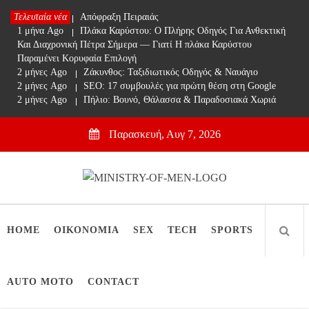
Skip
Τελευταία νέα
1 μήνα Ago
Απόφραξη Πειραιάς
to
1 μήνα Ago
Πλάκα Καρύστου: Ο Πλήρης Οδηγός Για Ανθεκτική
content
Και Διαχρονική Πέτρα Σήμερα — Γιατί Η πλάκα Καρύστου
Παραμένει Κορυφαία Επιλογή
2 μήνες Ago
Ζάκυνθος: Ταξιδιωτικός Οδηγός & Ναυάγιο
2 μήνες Ago
SEO: 17 συμβουλές για πρώτη θέση στη Google
2 μήνες Ago
Πήλιο: Βουνό, Θάλασσα & Παραδοσιακά Χωριά
Παρασκευή, Αυγ 7, 2026
Ministry Of Men
Online Lifestyle περιοδικό για Aνδρες
HOME
ΟΙΚΟΝΟΜΙΑ
SEX
TECH
SPORTS
AUTO MOTO
CONTACT