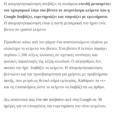
Η απομαγνητοφώνηση ανεβάζει τη συνάφεια
επειδή μετατρέπει
τον προφορικό λόγο του βίντεο σε ανιχνεύσιμο κείμενο που η
Google διαβάζει, ευρετηριάζει και ταιριάζει με ερωτήματα
.
Η απομαγνητοφώνηση είναι η πιστή μεταγραφή του ήχου ενός
βίντεο σε γραπτό κείμενο.
Πρόσθεσε κάτω από τον player ένα αναπτυσσόμενο πλαίσιο με
ολόκληρο το κείμενο του βίντεο. Ένα βίντεο 8 λεπτών παράγει
περίπου 1.200 λέξεις πλούσιες σε σχετικές οντότητες και
φυσικές παραλλαγές της λέξης-κλειδιού. Ο αλγόριθμος δεν
ακούει τον ήχο· διαβάζει το κείμενο. Η απομαγνητοφώνηση
βελτιώνει και την προσβασιμότητα για χρήστες με προβλήματα
ακοής, που μετρά ως θετικό σήμα εμπειρίας. Καθάρισε τα «ε»
και τις επαναλήψεις ώστε το κείμενο να διαβάζεται ως άρθρο.
Δες αναλυτικά
πώς ένα site ανεβαίνει no1 στη Google σε 30
ημέρες
για να επιταχύνεις την ευρετηρίαση του νέου κειμένου.