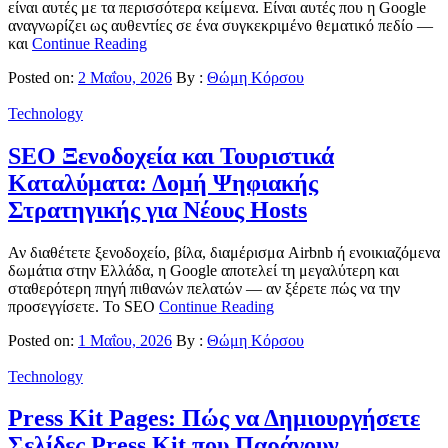
είναι αυτές με τα περισσότερα κείμενα. Είναι αυτές που η Google
αναγνωρίζει ως αυθεντίες σε ένα συγκεκριμένο θεματικό πεδίο —
και
Continue Reading
Posted on:
2 Μαΐου, 2026
By :
Θώμη Κόρσου
Technology
SEO Ξενοδοχεία και Τουριστικά
Καταλύματα: Δομή Ψηφιακής
Στρατηγικής για Νέους Hosts
Αν διαθέτετε ξενοδοχείο, βίλα, διαμέρισμα Airbnb ή ενοικιαζόμενα
δωμάτια στην Ελλάδα, η Google αποτελεί τη μεγαλύτερη και
σταθερότερη πηγή πιθανών πελατών — αν ξέρετε πώς να την
προσεγγίσετε. Το SEO
Continue Reading
Posted on:
1 Μαΐου, 2026
By :
Θώμη Κόρσου
Technology
Press Kit Pages: Πώς να Δημιουργήσετε
Σελίδες Press Kit που Παράγουν