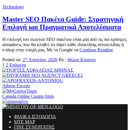
Technology
Master SEO Πακέτα Guide: Στρατηγική
Επιλογή και Πραγματικά Αποτελέσματα
Η επιλογή του σωστού SEO πακέτου είναι μία από τις πιο κρίσιμες
αποφάσεις που θα κληθεί να πάρει κάθε ιδιοκτήτης ιστοσελίδας ή
e-shop στην εποχή μας. Με τη Google να
Continue Reading
Posted on:
27 Απριλίου, 2026
By :
Θώμη Κόρσου
Σελιδοποίηση
1
2
Επόμενα
άρθρων
Athens Escorts
Canada Online Casino Slots
ΦΙΛΙΚΑ ΙΣΤΟΛΟΓΙΑ
SITE MAP
ΓΙΝΕ ΣΥΝΕΡΓΑΤΗΣ