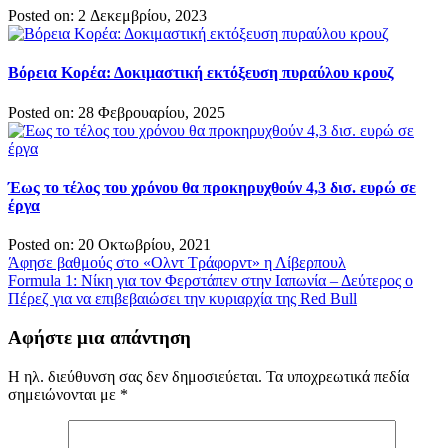
Posted on: 2 Δεκεμβρίου, 2023
Βόρεια Κορέα: Δοκιμαστική εκτόξευση πυραύλου κρουζ
Posted on: 28 Φεβρουαρίου, 2025
Έως το τέλος του χρόνου θα προκηρυχθούν 4,3 δισ. ευρώ σε
έργα
Posted on: 20 Οκτωβρίου, 2021
Πλοήγηση
Άφησε βαθμούς στο «Ολντ Τράφορντ» η Λίβερπουλ
Formula 1: Νίκη για τον Φερστάπεν στην Ιαπωνία – Δεύτερος ο
άρθρων
Πέρεζ για να επιβεβαιώσει την κυριαρχία της Red Bull
Αφήστε μια απάντηση
Η ηλ. διεύθυνση σας δεν δημοσιεύεται.
Τα υποχρεωτικά πεδία
σημειώνονται με
*