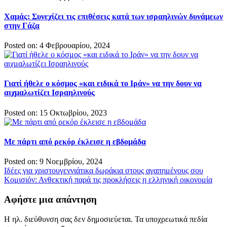
Χαμάς: Συνεχίζει τις επιθέσεις κατά των ισραηλινών δυνάμεων
στην Γάζα
Posted on: 4 Φεβρουαρίου, 2024
Γιατί ήθελε ο κόσμος «και ειδικά το Ιράν» να την δουν να
αιχμαλωτίζει Ισραηλινούς
Posted on: 15 Οκτωβρίου, 2023
Με πάρτι από ρεκόρ έκλεισε η εβδομάδα
Posted on: 9 Νοεμβρίου, 2024
Πλοήγηση
Ιδέες για χριστουγεννιάτικα δωράκια στους αγαπημένους σου
Κομισιόν: Ανθεκτική παρά τις προκλήσεις η ελληνική οικονομία
άρθρων
Αφήστε μια απάντηση
Η ηλ. διεύθυνση σας δεν δημοσιεύεται.
Τα υποχρεωτικά πεδία