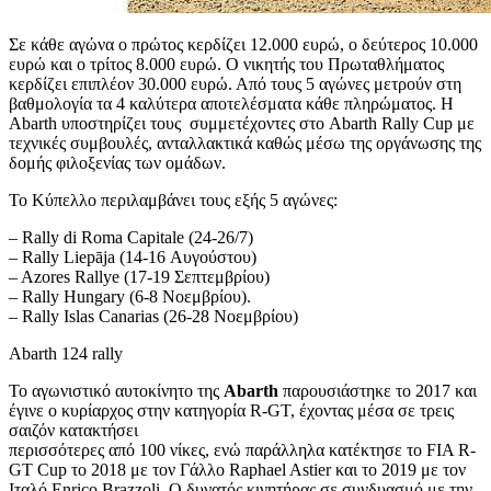
Σε κάθε αγώνα ο πρώτος κερδίζει 12.000 ευρώ, ο δεύτερος 10.000
ευρώ και ο τρίτος 8.000 ευρώ. Ο νικητής του Πρωταθλήματος
κερδίζει επιπλέον 30.000 ευρώ. Από τους 5 αγώνες μετρούν στη
βαθμολογία τα 4 καλύτερα αποτελέσματα κάθε πληρώματος. Η
Abarth υποστηρίζει τους συμμετέχοντες στο Abarth Rally Cup με
τεχνικές συμβουλές, ανταλλακτικά καθώς μέσω της οργάνωσης της
δομής φιλοξενίας των ομάδων.
Το Κύπελλο περιλαμβάνει τους εξής 5 αγώνες:
– Rally di Roma Capitale (24-26/7)
– Rally Liepāja (14-16 Αυγούστου)
– Azores Rallye (17-19 Σεπτεμβρίου)
– Rally Hungary (6-8 Νοεμβρίου).
– Rally Islas Canarias (26-28 Νοεμβρίου)
Abarth 124 rally
Το αγωνιστικό αυτοκίνητο της
Abarth
παρουσιάστηκε το 2017 και
έγινε ο κυρίαρχος στην κατηγορία R-GT, έχοντας μέσα σε τρεις
σαιζόν κατακτήσει
περισσότερες από 100 νίκες, ενώ παράλληλα κατέκτησε το FIA R-
GT Cup το 2018 με τον Γάλλο Raphael Astier και το 2019 με τον
Ιταλό Enrico Brazzoli. Ο δυνατός κινητήρας σε συνδυασμό με την