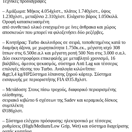
Τεχνικές προδιαγραφές
– Αμάξωμα: Μήκος 4.054χλστ., πλάτος 1.740χλστ., ύψος
1.230χλστ., μεταξόνιο 2.310χλστ. Ελάχιστο βάρος 1.050κιλά.
Οροφή κατασκευασμένη
από συνθετικό υλικό ενισχυμένο με ίνες άνθρακα και χώρος
αποσκευών που μπορεί να φιλοξενήσει δύο ρεζέρβες.
– Κινητήρας: Turbo 4κυλινδρος σε σειρά, τοποθετημένος κατά το
διαμήκη άξονα, με χωρητικότητα 1.750κ.εκ., μέγιστη ισχύ 308
ίππων στις 6.500σ.α.λ και μέγιστη ροπή 500 Nm στις 3.000 σ.α.λ.
Δύο εκκεντροφόροι επικεφαλής με μεταβλητό χρονισμό, 16
βαλβίδες, άμεσος ψεκασμός, σύστημα Anti Lag και τέσσερις
επιλογές πίεσης του Turbo. Αναλογία κιλών/ίππο:
&gt;3,4 kg/HPΣύστημα λίπανσης ξηρού κάρτερ. Σύστημα
εισαγωγής με περιοριστήτης FIA Ø35.8χλστ.
– Μετάδοση: Στους πίσω τροχούς, διαφορικό περιορισμένης
ολίσθησης,
σειριακό κιβώτιο 6 σχέσεων της Sadev και κεραμικός δίσκος
συμπλέκτη
Ø186χλστ.
– Σύστημα ελέγχου πρόσφυσης: ηλεκτρονικό με τέσσερις
ρυθμίσεις (High/Medium/Low Grip, Wet) και σύστημα διαχείρισης
ροπής κινητήρα.