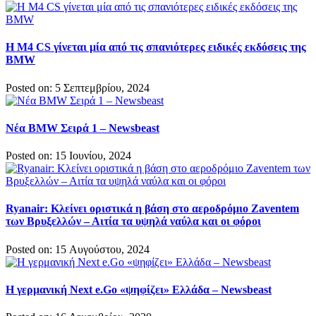
Η M4 CS γίνεται μία από τις σπανιότερες ειδικές εκδόσεις της
BMW
Posted on: 5 Σεπτεμβρίου, 2024
Νέα BMW Σειρά 1 – Newsbeast
Posted on: 15 Ιουνίου, 2024
Ryanair: Κλείνει οριστικά η βάση στο αεροδρόμιο Zaventem
των Βρυξελλών – Αιτία τα υψηλά ναύλα και οι φόροι
Posted on: 15 Αυγούστου, 2024
Η γερμανική Next e.Go «ψηφίζει» Ελλάδα – Newsbeast