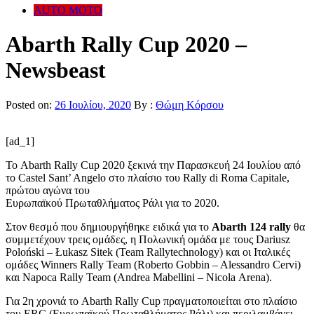
AUTO MOTO
Abarth Rally Cup 2020 –
Newsbeast
Posted on:
26 Ιουλίου, 2020
By :
Θώμη Κόρσου
[ad_1]
Το Abarth Rally Cup 2020 ξεκινά την Παρασκευή 24 Ιουλίου από
το Castel Sant’ Angelo στο πλαίσιο του Rally di Roma Capitale,
πρώτου αγώνα του
Ευρωπαϊκού Πρωταθλήματος Ράλι για το 2020.
Στον θεσμό που δημιουργήθηκε ειδικά για το
Abarth 124 rally
θα
συμμετέχουν τρεις ομάδες, η Πολωνική ομάδα με τους Dariusz
Poloński – Łukasz Sitek (Team Rallytechnology) και οι Ιταλικές
ομάδες Winners Rally Team (Roberto Gobbin – Alessandro Cervi)
και Napoca Rally Team (Andrea Mabellini – Nicola Arena).
Για 2η χρονιά το Abarth Rally Cup πραγματοποιείται στο πλαίσιο
του ERC (Ευρωπαϊκού Πρωταθλήματος Ράλι) και περιλαμβάνει