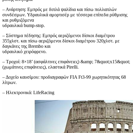
– Ανάρτηση: Εμπρός με διπλά ψαλίδια και πίσω πολλαπλών
συνδέσμων. Υδραυλικά αμορτισέρ με τέσσερα επίπεδα ρύθμισης
και ρυθμιζόμενα
υδραυλικά bump-stop.
– Σύστημα πέδησης: Εμπρός αεριζόμενοι δίσκοι διαμέτρου
355χλστ. και πίσω αεριζόμενοι δίσκοι διαμέτρου 320χλστ. με
δαγκάνες της Brembo και
υδραυλικό χειρόφρενο.
– Τροχοί: 8×18’ (ασφάλτινες επιφάνειες) &amp; 7&quot;x15&quot;
(χωμάτινες επιφάνειες), ελαστικά Pirelli.
– Δοχείο καυσίμου: προδιαγραφών FIA Ft3-99 χωρητικότητας 68
λίτρων.
– Ηλεκτρονικά: LifeRacing