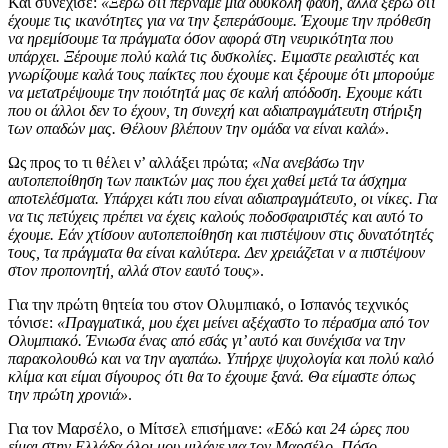
Και συνέχισε:
«Ξέρω ότι περνάμε μια δύσκολη φάση, αλλά ξέρω ότι
έχουμε τις ικανότητες για να την ξεπεράσουμε. Έχουμε την πρόθεση
να ηρεμίσουμε τα πράγματα όσον αφορά στη νευρικότητα που
υπάρχει. Ξέρουμε πολύ καλά τις δυσκολίες. Ειμαστε ρεαλιστές και
γνωρίζουμε καλά τους παίκτες που έχουμε και ξέρουμε ότι μπορούμε
να μετατρέψουμε την ποιότητά μας σε καλή απόδοση. Εχουμε κάτι
που οι άλλοι δεν το έχουν, τη συνεχή και αδιαπραγμάτευτη στήριξη
των οπαδών μας. Θέλουν βλέπουν την ομάδα να είναι καλά»
.
Ως προς το τι θέλει ν’ αλλάξει πρώτα;
«Να ανεβάσω την
αυτοπεποίθηση των παικτών μας που έχει χαθεί μετά τα άσχημα
αποτελέσματα. Υπάρχει κάτι που είναι αδιαπραγμάτευτο, οι νίκες. Για
να τις πετύχεις πρέπει να έχεις καλούς ποδοσφαιριστές και αυτό το
έχουμε. Εάν χτίσουν αυτοπεποίθηση και πιστέψουν στις δυνατότητές
τους, τα πράγματα θα είναι καλύτερα. Δεν χρειάζεται ν α πιστέψουν
στον προπονητή, αλλά στον εαυτό τους»
.
Για την πρώτη θητεία του στον Ολυμπιακό, ο Ισπανός τεχνικός
τόνισε:
«Πραγματικά, μου έχει μείνει αξέχαστο το πέρασμα από τον
Ολυμπιακό. Ένιωσα ένας από εσάς γι’ αυτό και συνέχισα να την
παρακολουθώ και να την αγαπάω. Υπήρχε ψυχολογία και πολύ καλό
κλίμα και είμαι σίγουρος ότι θα το έχουμε ξανά. Θα είμαστε όπως
την πρώτη χρονιά»
.
Για τον Μαρσέλο, ο Μίτσελ επισήμανε:
«Εδώ και 24 ώρες που
είμαι στην Ελλάδα όλοι μου μιλάνε για τον Μαρσέλο. Πόσο