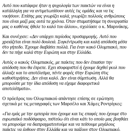
Αυτό που κατάφερε ήταν η ψυχολογία των παικτών να είναι η
κατάλληλη για να αντιμετωπίσουν αυτές τις ομάδες και να τις
νικήσουν. Επίσης μας γνωρίζει καλά, γνωρίζει πολλούς ανθρώπους
που είναι μαζί μας αυτά τα χρόνια. Όταν σταματήσαμε τη συνεργασία
μας ο καθένας ήθελε το καλό του άλλου»
, σχολίασε ο κ. Μαρινάκης.
Και συνέχισε:
«Δεν υπάρχει περίοδος προσαρμογής. Αυτό που
χρειάζεται είναι πολύ δουλειά. Συγκέντρωση και καλή απόδοση μέσα
στο γήπεδο. Έχουμε διαβάσει πολλά. Για έναν κακό Ολυμπιακό, που
δεν τα πήγε καλά στην Ευρώπη και στην Ελλάδα.
Αυτός ο κακός Ολυμπιακός, με παίκτες που δεν έπιασαν την
απόδοση που θα έπρεπε. Εχει ισοφαριστεί ή έχουμε δεχθεί γκολ που
άλλαξε και το αποτέλεσμα, πέντε φορές στην Ευρώπη στις
καθυστερήσεις. Δεν είναι καλό. Δεν είναι σύμπτωση. Αλλά θα
μπορούσε με την ίδια απόδοση να είχαμε διαφορετικά
αποτελέσματα»
.
Ο πρόεδρος του Ολυμπιακού απάντησε επίσης σε ερώτηση
σχετικά με τις μεταγραφές των Μαρσέλο και Χάμες Ροντρίγκες:
«Για εμάς με την εμπειρία που έχουμε και τις επαφές που έχουμε στο
ευρωπαϊκό ποδόσφαιρο, πιστεύω ότι είναι κάτι το οποίο μας βοηθάει
να μπορούμε να διαπραγματευτούμε και να πείσουμε μεγάλους
παίκτες να έρθουν στην Ελλάδα και να παίξουν στον Ολυμπιακό.