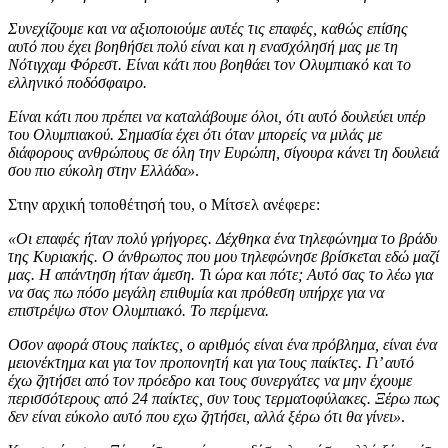
Συνεχίζουμε και να αξιοποιούμε αυτές τις επαφές, καθώς επίσης
αυτό που έχει βοηθήσει πολύ είναι και η ενασχόλησή μας με τη
Νότιγχαμ Φόρεστ. Είναι κάτι που βοηθάει τον Ολυμπιακό και το
ελληνικό ποδόσφαιρο.
Είναι κάτι που πρέπει να καταλάβουμε όλοι, ότι αυτό δουλεύει υπέρ
του Ολυμπιακού. Σημασία έχει ότι όταν μπορείς να μιλάς με
διάφορους ανθρώπους σε όλη την Ευρώπη, σίγουρα κάνει τη δουλειά
σου πιο εύκολη στην Ελλάδα»
.
Στην αρχική τοποθέτησή του, ο Μίτσελ ανέφερε:
«Οι επαφές ήταν πολύ γρήγορες. Δέχθηκα ένα τηλεφώνημα το βράδυ
της Κυριακής. Ο άνθρωπος που μου τηλεφώνησε βρίσκεται εδώ μαζί
μας. Η απάντηση ήταν άμεση. Τι ώρα και πότε; Αυτό σας το λέω για
να σας πω πόσο μεγάλη επιθυμία και πρόθεση υπήρχε για να
επιστρέψω στον Ολυμπιακό. Το περίμενα.
Οσον αφορά στους παίκτες, ο αριθμός είναι ένα πρόβλημα, είναι ένα
μειονέκτημα και για τον προπονητή και για τους παίκτες. Γι’ αυτό
έχω ζητήσει από τον πρόεδρο και τους συνεργάτες να μην έχουμε
περισσότερους από 24 παίκτες, συν τους τερματοφύλακες. Ξέρω πως
δεν είναι εύκολο αυτό που εχω ζητήσει, αλλά ξέρω ότι θα γίνει»
.