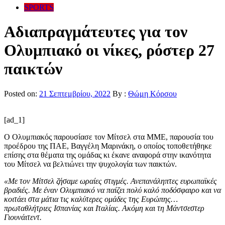
SPORTS
Αδιαπραγμάτευτες για τον
Ολυμπιακό οι νίκες, ρόστερ 27
παικτών
Posted on:
21 Σεπτεμβρίου, 2022
By :
Θώμη Κόρσου
[ad_1]
Ο Ολυμπιακός παρουσίασε τον Μίτσελ στα ΜΜΕ, παρουσία του
προέδρου της ΠΑΕ, Βαγγέλη Μαρινάκη, ο οποίος τοποθετήθηκε
επίσης στα θέματα της ομάδας κι έκανε αναφορά στην ικανότητα
του Μίτσελ να βελτιώνει την ψυχολογία των παικτών.
«Με τον Μίτσελ ζήσαμε ωραίες στιγμές. Ανεπανάληπτες ευρωπαϊκές
βραδιές. Με έναν Ολυμπιακό να παίζει πολύ καλό ποδόσφαιρο και να
κοιτάει στα μάτια τις καλύτερες ομάδες της Ευρώπης…
πρωταθλήτριες Ισπανίας και Ιταλίας. Ακόμη και τη Μάντσεστερ
Γιουνάιτεντ.