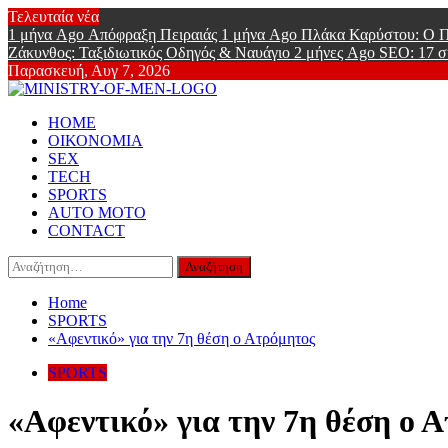
Skip
Τελευταία νέα
to
1 μήνα Ago
Απόφραξη Πειραιάς
1 μήνα Ago
Πλάκα Καρύστου: Ο Π
content
Ζάκυνθος: Ταξιδιωτικός Οδηγός & Ναυάγιο
2 μήνες Ago
SEO: 17 σ
Παρασκευή, Αυγ 7, 2026
Ministry Of
Primary
Online Lifestyle περιοδικό για Aνδρες
HOME
Menu
ΟΙΚΟΝΟΜΙΑ
SEX
TECH
SPORTS
AUTO MOTO
CONTACT
Αναζήτηση
για:
Home
SPORTS
«Αφεντικό» για την 7η θέση ο Ατρόμητος
SPORTS
«Αφεντικό» για την 7η θέση ο 