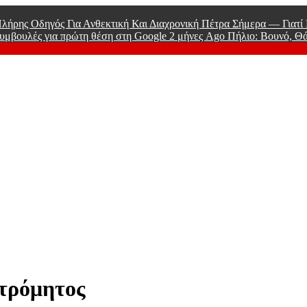
λήρης Οδηγός Για Ανθεκτική Και Διαχρονική Πέτρα Σήμερα — Γιατ
υμβουλές για πρώτη θέση στη Google
2 μήνες Ago
Πήλιο: Βουνό, Θ
 Men
Ατρόμητος