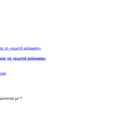
Άμπε τη «σωστή απόφαση»
east
ιώνονται με
*