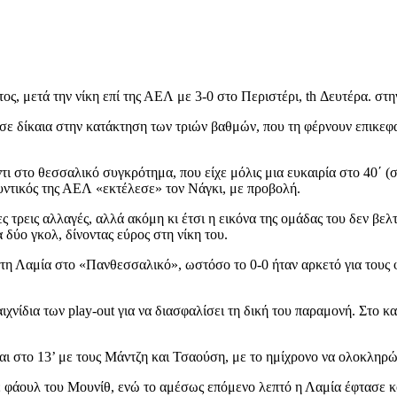
ς, μετά την νίκη επί της ΑΕΛ με 3-0 στο Περιστέρι, th Δευτέρα. στη
σε δίκαια στην κατάκτηση των τριών βαθμών, που τη φέρνουν επικεφ
ι στο θεσσαλικό συγκρότημα, που είχε μόλις μια ευκαιρία στο 40΄ (
υντικός της ΑΕΛ «εκτέλεσε» τον Νάγκι, με προβολή.
τρεις αλλαγές, αλλά ακόμη κι έτσι η εικόνα της ομάδας του δεν βελτ
δύο γκολ, δίνοντας εύρος στη νίκη του.
ε τη Λαμία στο «Πανθεσσαλικό», ωστόσο το 0-0 ήταν αρκετό για του
αιχνίδια των play-out για να διασφαλίσει τη δική του παραμονή. Στ
αι στο 13’ με τους Μάντζη και Τσαούση, με το ημίχρονο να ολοκληρών
 φάουλ του Μουνίθ, ενώ το αμέσως επόμενο λεπτό η Λαμία έφτασε κ