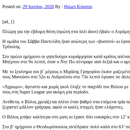
Posted on:
29 Ιουνίου, 2020
By :
Θώμη Κόρσου
[ad_1]
Πλώρη για την έβδομη θέση (πρώτη στα πλέι άουτ) έβαλε ο Ατρόμητο
Η ομάδα του Σάββα Παντελίδη ήταν ανώτερη των «βυσσινί» κι έφτα
Τρίπολης.
Στο πρώτο ημίχρονο οι γηπεδούχοι κυριάρχησαν κατά κράτος απέναντ
Μπέρτου στο 9ο λεπτό, όταν ο Ντε Πο σέντραρε από δεξιά και ο αμ
Με το ξεκίνημα του β΄ μέρους ο Μιχάλης Γρηγορίου έκανε μαζεμένες 
τους Μανούσο στο 52ο κι Ανδρούτσο στο 73ο λεπτό έφτασε σε άλλα 
«Άχρωμο», άγευστο και χωρίς γκολ έληξε το παιχνίδι του Βόλου μ
τους στη Super League για ακόμη μία περίοδο.
Αντίθετα, ο Βόλος χρειάζεται πλέον έναν βαθμό στα επόμενα τρία π
ξεχαστεί μάλλον γρήγορα, αφού οι καλές στιγμές ήταν ελάχιστες.
Ο Βόλος μπήκε καλύτερα στο ματς κι έχασε δύο ευκαιρίες στο 12’ κ
Στο β’ ημίχρονο ο Θεοδωρόπουλος αντέδρασε πολύ καλά στο 63’ σε