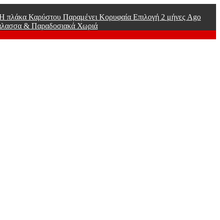
ί Η πλάκα Καρύστου Παραμένει Κορυφαία Επιλογή
2 μήνες Ago
άλασσα & Παραδοσιακά Χωριά