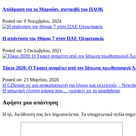
Απόδραση για το Μαρούσι, συντριβή του ΠΑΟΚ
Posted on: 9 Νοεμβρίου, 2024
Η απάντηση της Θύρας 7 στην ΠΑΕ Ολυμπιακός
Posted on: 5 Οκτωβρίου, 2021
Τόκιο 2020: Ο Τραμπ αναμένει από τον Ιάπωνα πρωθυπουργό 
Posted on: 23 Μαρτίου, 2020
Πλοήγηση
Η GDesign σε μια ανακατασκευή για λίγους και εκλεκτούς – Newsb
H ιαπωνική έξυπνη μάσκα που… «μιλάει» με το smartphone
άρθρων
Αφήστε μια απάντηση
Η ηλ. διεύθυνση σας δεν δημοσιεύεται.
Τα υποχρεωτικά πεδία σημε