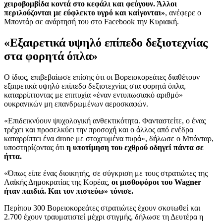
χειροβομβίδα κοντά στο κεφάλι και φεύγουν. Άλλοι
περιλούζονται με εύφλεκτο υγρό και καίγονται»
, ανέφερε ο
Μποντάρ σε ανάρτησή του στο Facebook την Κυριακή.
«Εξαιρετικά υψηλό επίπεδο δεξιοτεχνίας
στα φορητά όπλα»
Ο ίδιος, επιβεβαίωσε επίσης ότι οι Βορειοκορεάτες διαθέτουν
εξαιρετικά υψηλό επίπεδο δεξιοτεχνίας στα φορητά όπλα,
καταρρίπτοντας με επιτυχία «έναν εντυπωσιακό αριθμό»
ουκρανικών μη επανδρωμένων αεροσκαφών.
«Επιδεικνύουν ψυχολογική ανθεκτικότητα. Φανταστείτε, ο ένας
τρέχει και προσελκύει την προσοχή και ο άλλος από ενέδρα
καταρρίπτει ένα drone με στοχευμένα πυρά», δήλωσε ο Μπόνταρ,
υποστηρίζοντας ότι
η υποτίμηση του εχθρού οδηγεί πάντα σε
ήττα.
«Όπως είπε ένας διοικητής, σε σύγκριση με τους στρατιώτες της
Λαϊκής Δημοκρατίας της Κορέας,
οι μισθοφόροι του Wagner
ήταν παιδιά. Και τον πιστεύω» τόνισε.
Περίπου 300 Βορειοκορεάτες στρατιώτες έχουν σκοτωθεί και
2.700 έχουν τραυματιστεί μέχρι στιγμής, δήλωσε τη Δευτέρα η