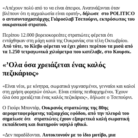
«Απέχουν πολύ από το να είναι άπειροι. Ανατινάζονται όταν
βλέπουν ότι η αιχμαλωσία είναι ορατή»
, δήλωσε στο POLITICO
ο αντισυνταγματάρχης Γιάροσλαβ Τσεπούρνι, εκπρόσωπος του
ουκρανικού στρατού.
Περίπου 12.000 βορειοκορεάτες στρατιώτες φέρεται ότι
εντάχθηκαν στη μάχη κατά της Ουκρανίας στα τέλη Οκτωβρίου.
Από τότε, το Κίεβο φέρεται να έχει χάσει περίπου τα μισά από
τα 1.250 τετραγωνικά χιλιόμετρα που κατέλαβε, στο Κουρσκ.
«’Ολα όσα χρειάζεται ένας καλός
πεζικάριος»
«Είναι νέοι, με κίνητρα, σωματικά γυμνασμένοι, γενναίοι και καλοί
στη χρήση φορητών όπλων. Είναι επίσης πειθαρχημένοι. Έχουν
όλα όσα χρειάζεται ένας καλός πεζικάριος», δήλωσε ο Τσεπούρνι.
Ο Γιούρι Μποντάρ,
Ουκρανός στρατιώτης της 80ης
αερομεταφερόμενης ταξιαρχίας εφόδου, από την πλευρά του
σημείωσε ότι στρατιώτες έχουν εξαιρετικά καλή σωματική
εκπαίδευση και διατηρούν υψηλό ηθικό.
«Δεν παραδίδονται.
Αυτοκτονούν με το ίδιο μοτίβο, μια