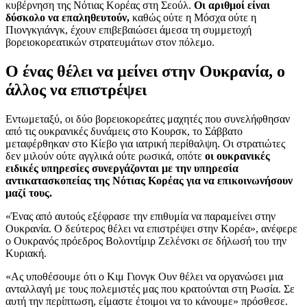
κυβέρνηση της Νότιας Κορέας στη Σεούλ.
Οι αριθμοί είναι
δύσκολο να επαληθευτούν,
καθώς ούτε η Μόσχα ούτε η
Πιονγκγιάνγκ, έχουν επιβεβαιώσει άμεσα τη συμμετοχή
βορειοκορεατικών στρατευμάτων στον πόλεμο.
Ο ένας θέλει να μείνει στην Ουκρανία, ο
άλλος να επιστρέψει
Εντωμεταξύ, οι δύο βορειοκορεάτες μαχητές που συνελήφθησαν
από τις ουκρανικές δυνάμεις στο Κουρσκ, το Σάββατο
μεταφέρθηκαν στο Κίεβο για ιατρική περίθαλψη. Οι στρατιώτες
δεν μιλούν ούτε αγγλικά ούτε ρωσικά, οπότε
οι ουκρανικές
ειδικές υπηρεσίες συνεργάζονται με την υπηρεσία
αντικατασκοπείας της Νότιας Κορέας για να επικοινωνήσουν
μαζί τους.
«Ένας από αυτούς εξέφρασε την επιθυμία να παραμείνει στην
Ουκρανία. Ο δεύτερος θέλει να επιστρέψει στην Κορέα», ανέφερε
ο Ουκρανός πρόεδρος Βολοντίμιρ Ζελένσκι σε δήλωσή του την
Κυριακή.
«Ας υποθέσουμε ότι ο Κιμ Γιονγκ Ουν θέλει να οργανώσει μια
ανταλλαγή με τους πολεμιστές μας που κρατούνται στη Ρωσία. Σε
αυτή την περίπτωση, είμαστε έτοιμοι να το κάνουμε» πρόσθεσε.