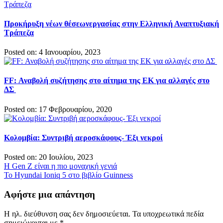
Προκήρυξη νέων θέσεωνεργασίας στην Ελληνική Αναπτυξιακή
Τράπεζα
Posted on: 4 Ιανουαρίου, 2023
FF: Αναβολή συζήτησης στο αίτημα της ΕΚ για αλλαγές στο
ΔΣ
Posted on: 17 Φεβρουαρίου, 2020
Κολομβία: Συντριβή αεροσκάφους- Έξι νεκροί
Posted on: 20 Ιουλίου, 2023
Πλοήγηση
Η Gen Z είναι η πιο μοναχική γενιά
Το Hyundai Ioniq 5 στo βιβλίο Guinness
άρθρων
Αφήστε μια απάντηση
Η ηλ. διεύθυνση σας δεν δημοσιεύεται.
Τα υποχρεωτικά πεδία
σημειώνονται με
*