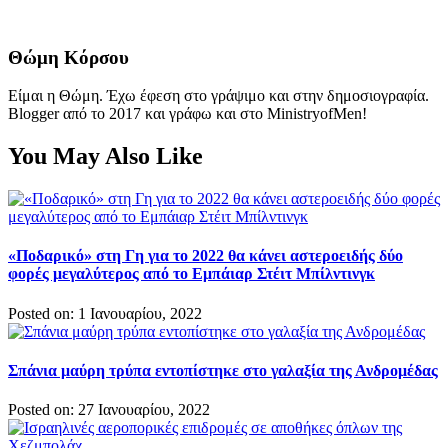
Θώμη Κόρσου
Είμαι η Θώμη. Έχω έφεση στο γράψιμο και στην δημοσιογραφία.
Blogger από το 2017 και γράφω και στο MinistryofMen!
You May Also Like
«Ποδαρικό» στη Γη για το 2022 θα κάνει αστεροειδής δύο
φορές μεγαλύτερος από το Εμπάιαρ Στέιτ Μπίλντινγκ
Posted on: 1 Ιανουαρίου, 2022
Σπάνια μαύρη τρύπα εντοπίστηκε στο γαλαξία της Ανδρομέδας
Posted on: 27 Ιανουαρίου, 2022