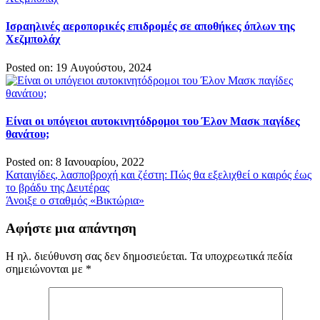
Ισραηλινές αεροπορικές επιδρομές σε αποθήκες όπλων της
Χεζμπολάχ
Posted on: 19 Αυγούστου, 2024
Είναι οι υπόγειοι αυτοκινητόδρομοι του Έλον Μασκ παγίδες
θανάτου;
Posted on: 8 Ιανουαρίου, 2022
Πλοήγηση
Καταιγίδες, λασποβροχή και ζέστη: Πώς θα εξελιχθεί ο καιρός έως
το βράδυ της Δευτέρας
άρθρων
Άνοιξε ο σταθμός «Βικτώρια»
Αφήστε μια απάντηση
Η ηλ. διεύθυνση σας δεν δημοσιεύεται.
Τα υποχρεωτικά πεδία
σημειώνονται με
*