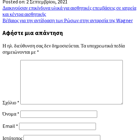
Posted on: 2 Σεπτεμβρίου, 2021
Πλοήγηση
Διακινούσαν επικίνδυνα υλικά για αισθητικές επεμβάσεις σε ιατρεία
και κέντρα αισθητικής
άρθρων
Βέβαιος για την αντίδραση των Ρώσων στην ανταρσία της Wagner
Αφήστε μια απάντηση
Η ηλ. διεύθυνση σας δεν δημοσιεύεται.
Τα υποχρεωτικά πεδία
σημειώνονται με
*
Σχόλιο
*
Όνομα
*
Email
*
Ιστότοπος