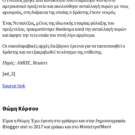
αμερικανικό προξενείο και ακολούθησε ανταλλαγή πυρών με τους
φρουρούς, στη διάρκεια της οποίας ο δράστης έπεσε νεκρός.
Ένας Νεπαλέζος, μέλος της ιδιωτικής εταιρίας φύλαξης του
προξενείου, τραυματίστηκε θανάσιμα κατά την ανταλλαγή πυρών
και άφησε την τελευταία του πνοή λίγο αργότερα.
Οι σαουδαραβικές αρχές διεξάγουν έρευνα για να ταυτοποιηθεί ο
δράστης και να εξακριβωθεί το κίνητρο της επίθεσης.
Πηγές: ΑΜΠΕ, Reuters
[ad_2]
Source link
Θώμη Κόρσου
Είμαι η Θώμη. Έχω έφεση στο γράψιμο και στην δημοσιογραφία.
Blogger από το 2017 και γράφω και στο MinistryofMen!