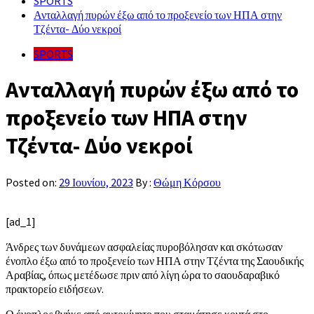
SPORTS
Ανταλλαγή πυρών έξω από το προξενείο των ΗΠΑ στην
Τζέντα- Δύο νεκροί
SPORTS
Ανταλλαγή πυρών έξω από το
προξενείο των ΗΠΑ στην
Τζέντα- Δύο νεκροί
Posted on:
29 Ιουνίου, 2023
By :
Θώμη Κόρσου
[ad_1]
Άνδρες των δυνάμεων ασφαλείας πυροβόλησαν και σκότωσαν
ένοπλο έξω από το προξενείο των ΗΠΑ στην Τζέντα της Σαουδικής
Αραβίας, όπως μετέδωσε πριν από λίγη ώρα το σαουδαραβικό
πρακτορείο ειδήσεων.
Ο ένοπλος βγήκε από αυτοκίνητο που σταμάτησε κοντά στο