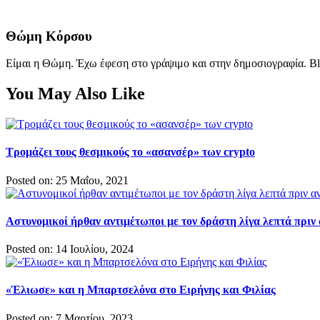
Θώμη Κόρσου
Είμαι η Θώμη. Έχω έφεση στο γράψιμο και στην δημοσιογραφία. Bl
You May Also Like
Τρομάζει τους θεσμικούς το «ασανσέρ» των crypto
Posted on: 25 Μαΐου, 2021
Αστυνομικοί ήρθαν αντιμέτωποι με τον δράστη λίγα λεπτά πριν
Posted on: 14 Ιουλίου, 2024
«Έλιωσε» και η Μπαρτσελόνα στο Ειρήνης και Φιλίας
Posted on: 7 Μαρτίου, 2023