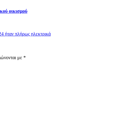
κού οικισμού
24 ήταν πλήρως ηλεκτρικά
ιώνονται με
*