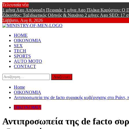
Skip
Τελευταία νέα
to
1 μήνα Ago
Απόφραξη Πειραιάς
1 μήνα Ago
Πλάκα Καρύστου: Ο Π
content
Ζάκυνθος: Ταξιδιωτικός Οδηγός & Ναυάγιο
2 μήνες Ago
SEO: 17 σ
Σάββατο, Αυγ 8, 2026
Ministry Of
Primary
Online Lifestyle περιοδικό για Aνδρες
HOME
Menu
ΟΙΚΟΝΟΜΙΑ
SEX
TECH
SPORTS
AUTO MOTO
CONTACT
Αναζήτηση
για:
Home
ΟΙΚΟΝΟΜΙΑ
Αντιπροσωπεία της de facto συριακής κυβέρνησης στο Ριάντ,
ΟΙΚΟΝΟΜΙΑ
Αντιπροσωπεία της de facto συ