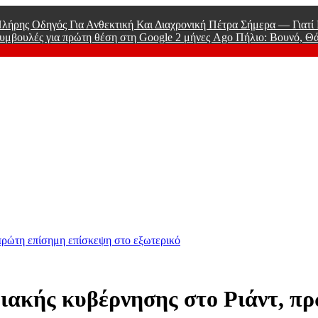
λήρης Οδηγός Για Ανθεκτική Και Διαχρονική Πέτρα Σήμερα — Γιατ
υμβουλές για πρώτη θέση στη Google
2 μήνες Ago
Πήλιο: Βουνό, Θ
 Men
 πρώτη επίσημη επίσκεψη στο εξωτερικό
ριακής κυβέρνησης στο Ριάντ, π