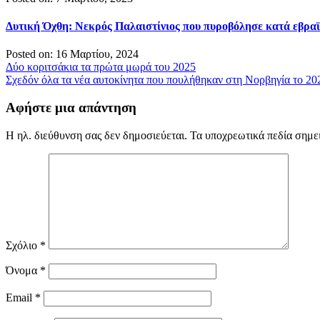
Δυτική Όχθη: Νεκρός Παλαιστίνιος που πυροβόλησε κατά εβραϊ
Posted on: 16 Μαρτίου, 2024
Πλοήγηση
Δύο κοριτσάκια τα πρώτα μωρά του 2025
Σχεδόν όλα τα νέα αυτοκίνητα που πουλήθηκαν στη Νορβηγία το 20
άρθρων
Αφήστε μια απάντηση
Η ηλ. διεύθυνση σας δεν δημοσιεύεται.
Τα υποχρεωτικά πεδία σημε
Σχόλιο
*
Όνομα
*
Email
*