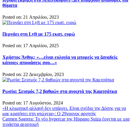
θύματα
Posted on: 21 Απριλίου, 2023
Περνάει στη Lyft με 175 εκατ. ευρώ
Posted on: 17 Απριλίου, 2025
Χρήστος Άνθης: «…είναι ευλογία να μπορείς να ξαναδείς
κάποιες αποφάσεις σου…»
Posted on: 22 Δεκεμβρίου, 2023
Ρωσία: Σεισμός 7,2 βαθμών στα ανοιχτά της Καμτσάτκα
Posted on: 17 Αυγούστου, 2024
Πλοήγηση
«Η κλιματική αλλαγή δεν υπάρχει. Είναι σχέδιο της Δύσης για να
μας κρατήσει στη φτώχεια»: Ο 29χρονος αρνητής
άρθρων
Carmen Sagrera: Το νέο hypercar της Hispano Suiza έρχεται με μια
τεράστια αεροτομή