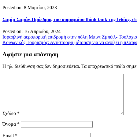
Posted on: 8 Μαρτίου, 2023
Σαμίρ Σαράν-Πρόεδρος του κορυφαίου think tank της Ινδίας, 
Posted on: 16 Απριλίου, 2024
Πλοήγηση
Ισραηλινή αεροπορική επιδρομή στην πόλη Μπιντ Ζμπέιλ- Τουλάχιστ
Κοινωνικός Τουρισμός: Αντίστροφη μέτρηση για να ανοίξει η πλατφόρ
άρθρων
Αφήστε μια απάντηση
Η ηλ. διεύθυνση σας δεν δημοσιεύεται.
Τα υποχρεωτικά πεδία σημε
Σχόλιο
*
Όνομα
*
Email
*