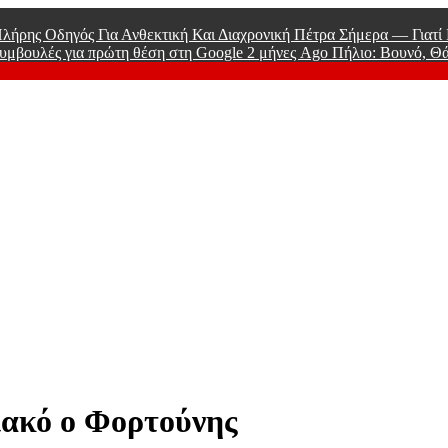
λήρης Οδηγός Για Ανθεκτική Και Διαχρονική Πέτρα Σήμερα — Γιατ
υμβουλές για πρώτη θέση στη Google
2 μήνες Ago
Πήλιο: Βουνό, Θ
 Men
ιακό ο Φορτούνης