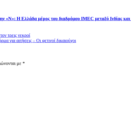
στην «Ν»: Η Ελλάδα μέρος του διαδρόμου IMEC μεταξύ Ινδίας κα
ον τρεις νεκροί
μα για αιτήσεις – Οι φετινοί δικαιούχοι
ιώνονται με
*