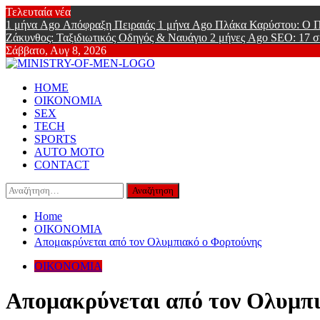
Skip
Τελευταία νέα
to
1 μήνα Ago
Απόφραξη Πειραιάς
1 μήνα Ago
Πλάκα Καρύστου: Ο Π
content
Ζάκυνθος: Ταξιδιωτικός Οδηγός & Ναυάγιο
2 μήνες Ago
SEO: 17 σ
Σάββατο, Αυγ 8, 2026
Ministry Of
Primary
Online Lifestyle περιοδικό για Aνδρες
HOME
Menu
ΟΙΚΟΝΟΜΙΑ
SEX
TECH
SPORTS
AUTO MOTO
CONTACT
Αναζήτηση
για:
Home
ΟΙΚΟΝΟΜΙΑ
Απομακρύνεται από τον Ολυμπιακό ο Φορτούνης
ΟΙΚΟΝΟΜΙΑ
Απομακρύνεται από τον Ολυμπ