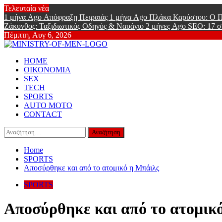
Skip
Τελευταία νέα
to
1 μήνα Ago
Απόφραξη Πειραιάς
1 μήνα Ago
Πλάκα Καρύστου: Ο Π
content
Ζάκυνθος: Ταξιδιωτικός Οδηγός & Ναυάγιο
2 μήνες Ago
SEO: 17 σ
Πέμπτη, Αυγ 6, 2026
Ministry Of
Primary
Online Lifestyle περιοδικό για Aνδρες
HOME
Menu
ΟΙΚΟΝΟΜΙΑ
SEX
TECH
SPORTS
AUTO MOTO
CONTACT
Αναζήτηση
για:
Home
SPORTS
Αποσύρθηκε και από το ατομικό η Μπάιλς
SPORTS
Αποσύρθηκε και από το ατομικ