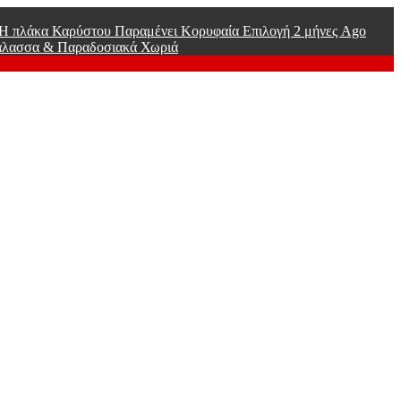
ί Η πλάκα Καρύστου Παραμένει Κορυφαία Επιλογή
2 μήνες Ago
άλασσα & Παραδοσιακά Χωριά