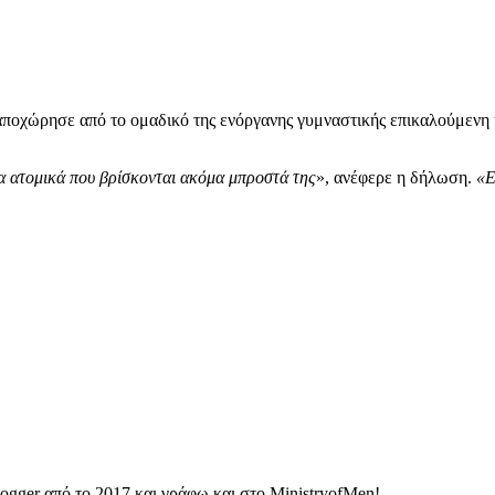
αποχώρησε από το ομαδικό της ενόργανης γυμναστικής επικαλούμενη
λα ατομικά που βρίσκονται ακόμα μπροστά της
», ανέφερε η δήλωση.
«Ε
ogger από το 2017 και γράφω και στο MinistryofMen!