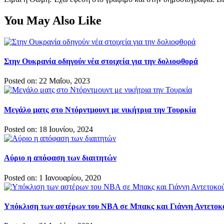
You May Also Like
Στην Ουκρανία οδηγούν νέα στοιχεία για την δολιοφθορά
Posted on: 22 Μαΐου, 2023
Μεγάλο ματς στο Ντόρντμουντ με νικήτρια την Τουρκία
Posted on: 18 Ιουνίου, 2024
Αύριο η απόφαση των διαιτητών
Posted on: 1 Ιανουαρίου, 2020
Υπόκλιση των αστέρων του NBA σε Μπακς και Γιάννη Αντετοκ