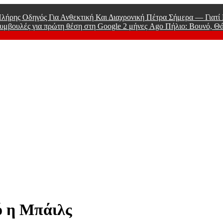
λήρης Οδηγός Για Ανθεκτική Και Διαχρονική Πέτρα Σήμερα — Γιατ
υμβουλές για πρώτη θέση στη Google
2 μήνες Ago
Πήλιο: Βουνό, Θ
 Men
ό η Μπάιλς