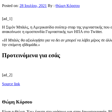
Posted on:
28 Ιουλίου, 2021
By :
Θώμη Κόρσου
[ad_1]
Η Σιμόν Μπάιλς, η Αμερικανίδα σούπερ σταρ της γυμναστικής που 
ανακοίνωσε η ομοσπονδία Γυμναστικής των ΗΠΑ στο Twitter.
«Η Μπάιλς θα αξιολογήσει για να δει αν μπορεί να λάβει μέρος σε άλ
την επόμενη εβδομάδα.»
Προτεινόμενα για εσάς
[ad_2]
Source link
Θώμη Κόρσου
Είμαι η Θώμη. Έχω έφεση στο γράψιμο και στην δημοσιογραφία. Bl