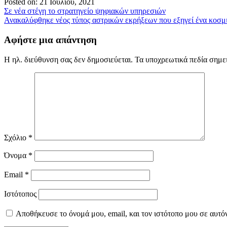
Posted on: 21 Ιουλίου, 2021
Πλοήγηση
Σε νέα στέγη το στρατηγείο ψηφιακών υπηρεσιών
Ανακαλύφθηκε νέος τύπος αστρικών εκρήξεων που εξηγεί ένα κοσμ
άρθρων
Αφήστε μια απάντηση
Η ηλ. διεύθυνση σας δεν δημοσιεύεται.
Τα υποχρεωτικά πεδία σημε
Σχόλιο
*
Όνομα
*
Email
*
Ιστότοπος
Αποθήκευσε το όνομά μου, email, και τον ιστότοπο μου σε αυτό