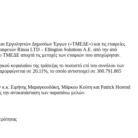
 και Εργοληπτών Δημοσίων Έργων («ΤΜΕΔΕ») και τις εταιρείες
αιρειών Rinoa LTD – Ellington Solutions A.E. από την από
ο ΤΜΕΔΕ αποχτά τις μετοχές των εταιριών που αποχώρησαν.
ικού κεφαλαίου της τράπεζας το ποσοστό επί του συνόλου των
μορφώνεται σε 20,11%, το οποίο αντιστοιχεί σε 300.791.865
των κ.κ. Ειρήνης Μαραγκουδάκη, Μάρκου Κούτη και Patrick Horend
ίς την αντικατάσταση των παραπάνω μελών.
ερότητας