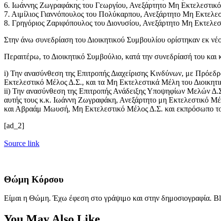
6. Ιωάννης Ζωγραφάκης του Γεωργίου, Ανεξάρτητο Μη Εκτελεστικ
7. Αιμίλιος Γιαννόπουλος του Πολύκαρπου, Ανεξάρτητο Μη Εκτελε
8. Γρηγόριος Ζαριφόπουλος του Διονυσίου, Ανεξάρτητο Μη Εκτελε
Στην άνω συνεδρίαση του Διοικητικού Συμβουλίου ορίστηκαν εκ νέο
Περαιτέρω, το Διοικητικό Συμβούλιο, κατά την συνεδρίασή του και 
i) Την ανασύνθεση της Επιτροπής Διαχείρισης Κινδύνων, με Πρόεδρ
Εκτελεστικό Μέλος Δ.Σ., και τα Μη Εκτελεστικά Μέλη του Διοικη
ii) Την ανασύνθεση της Επιτροπής Ανάδειξης Υποψηφίων Μελών Δ.Σ
αυτής τους κ.κ. Ιωάννη Ζωγραφάκη, Ανεξάρτητο μη Εκτελεστικό Μέ
και Αβραάμ Μωυσή, Μη Εκτελεστικό Μέλος Δ.Σ. και εκπρόσωπο τ
[ad_2]
Source link
Θώμη Κόρσου
Είμαι η Θώμη. Έχω έφεση στο γράψιμο και στην δημοσιογραφία. Bl
You May Also Like