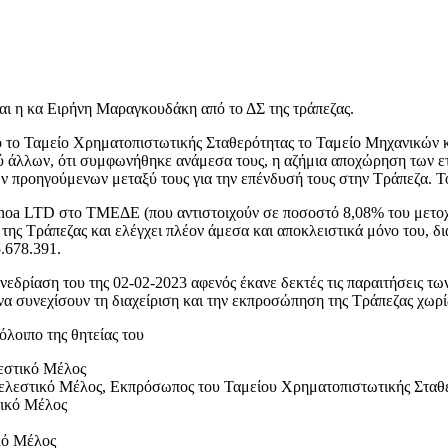
και η κα Ειρήνη Μαραγκουδάκη από το ΔΣ της τράπεζας.
πό το Ταμείο Χρηματοπιστωτικής Σταθερότητας το Ταμείο Μηχανικών
ξύ άλλων, ότι συμφωνήθηκε ανάμεσα τους, η αζήμια αποχώρηση των ετ
 προηγούμενων μεταξύ τους για την επένδυσή τους στην Τράπεζα. Τ
inoa LTD στο ΤΜΕΔΕ (που αντιστοιχούν σε ποσοστό 8,08% του μετοχ
ς Τράπεζας και ελέγχει πλέον άμεσα και αποκλειστικά μόνο του, δια
.678.391.
υνεδρίαση του της 02-02-2023 αφενός έκανε δεκτές τις παραιτήσεις 
 να συνεχίσουν τη διαχείριση και την εκπροσώπηση της Τράπεζας χωρ
λοιπο της θητείας του
εστικό Μέλος
τελεστικό Μέλος, Εκπρόσωπος του Ταμείου Χρηματοπιστωτικής Σταθ
τικό Μέλος
κό Μέλος