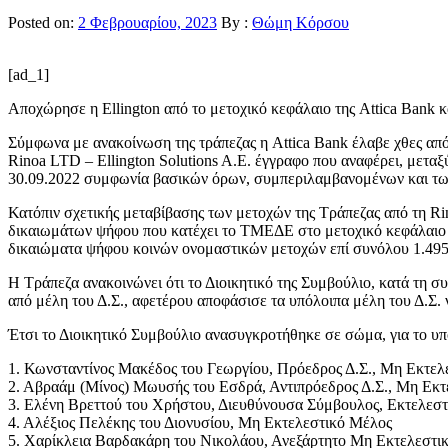
Posted on:
2 Φεβρουαρίου, 2023
By :
Θώμη Κόρσου
[ad_1]
Αποχώρησε η Ellington από το μετοχικό κεφάλαιο της Attica Bank 
Σύμφωνα με ανακοίνωση της τράπεζας η Attica Bank έλαβε χθες α
Rinoa LTD – Ellington Solutions A.E. έγγραφο που αναφέρει, μετα
30.09.2022 συμφωνία βασικών όρων, συμπεριλαμβανομένων και των
Κατόπιν σχετικής μεταβίβασης των μετοχών της Τράπεζας από τη R
δικαιωμάτων ψήφου που κατέχει το ΤΜΕΔΕ στο μετοχικό κεφάλαιο τη
δικαιώματα ψήφου κοινών ονομαστικών μετοχών επί συνόλου 1.495
Η Τράπεζα ανακοινώνει ότι το Διοικητικό της Συμβούλιο, κατά τη σ
από μέλη του Δ.Σ., αφετέρου αποφάσισε τα υπόλοιπα μέλη του Δ.Σ.
Έτσι το Διοικητικό Συμβούλιο ανασυγκροτήθηκε σε σώμα, για το υπό
1. Κωνσταντίνος Μακέδος του Γεωργίου, Πρόεδρος Δ.Σ., Μη Εκτελ
2. Αβραάμ (Μίνος) Μωυσής του Εσδρά, Αντιπρόεδρος Δ.Σ., Μη Εκ
3. Ελένη Βρεττού του Χρήστου, Διευθύνουσα Σύμβουλος, Εκτελεσ
4. Αλέξιος Πελέκης του Διονυσίου, Μη Εκτελεστικό Μέλος
5. Χαρίκλεια Βαρδακάρη του Νικολάου, Ανεξάρτητο Μη Εκτελεστι