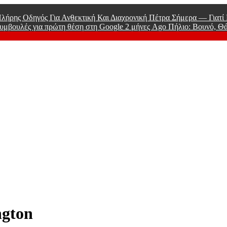
λήρης Οδηγός Για Ανθεκτική Και Διαχρονική Πέτρα Σήμερα — Γιατ
υμβουλές για πρώτη θέση στη Google
2 μήνες Ago
Πήλιο: Βουνό, Θ
 Men
ngton