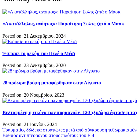
«Ακατάλληλος, ανόητος»: Παραίτηση Σολτς ζητά ο Μασκ
Posted on: 21 Δεκεμβρίου, 2024
Έσπασε το ρεκόρ του Πελέ ο Μέσι
Posted on: 23 Δεκεμβρίου, 2020
28 πρόωρα βρέφη μεταφέρθηκαν στην Αίγυπτο
Posted on: 20 Νοεμβρίου, 2023
Βελτιωμένη η εικόνα των πυρκαγιών- 120 χλμ/ώρα έφτασε η τα
Posted on: 21 Ιουνίου, 2024
Πλοήγηση
Τραυματίες δώδεκα στρατιώτες μετά από σύγκρουση τεθωρακισμέ
Βαθμός αντιπτεράρχου στους πιλότους του F-4