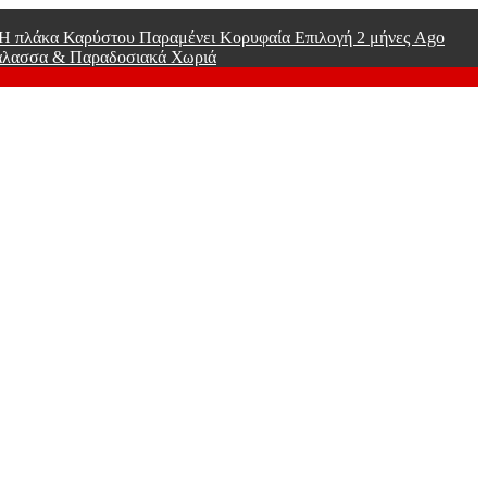
ί Η πλάκα Καρύστου Παραμένει Κορυφαία Επιλογή
2 μήνες Ago
άλασσα & Παραδοσιακά Χωριά