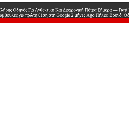
λήρης Οδηγός Για Ανθεκτική Και Διαχρονική Πέτρα Σήμερα — Γιατ
υμβουλές για πρώτη θέση στη Google
2 μήνες Ago
Πήλιο: Βουνό, Θ
 Men