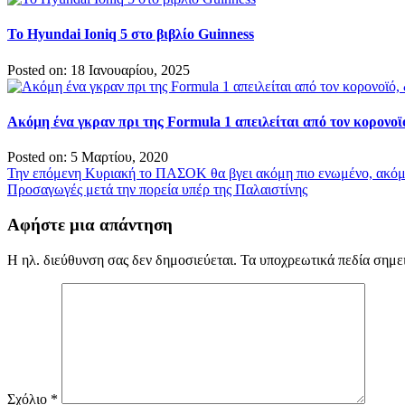
Το Hyundai Ioniq 5 στo βιβλίο Guinness
Posted on: 18 Ιανουαρίου, 2025
Ακόμη ένα γκραν πρι της Formula 1 απειλείται από τον κορονοϊ
Posted on: 5 Μαρτίου, 2020
Πλοήγηση
Την επόμενη Κυριακή το ΠΑΣΟΚ θα βγει ακόμη πιο ενωμένο, ακόμ
Προσαγωγές μετά την πορεία υπέρ της Παλαιστίνης
άρθρων
Αφήστε μια απάντηση
Η ηλ. διεύθυνση σας δεν δημοσιεύεται.
Τα υποχρεωτικά πεδία σημε
Σχόλιο
*