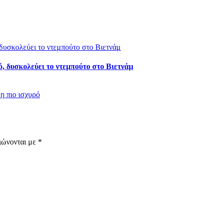
ό, δυσκολεύει το ντεμπούτο στο Βιετνάμ
η πιο ισχυρό
ιώνονται με
*