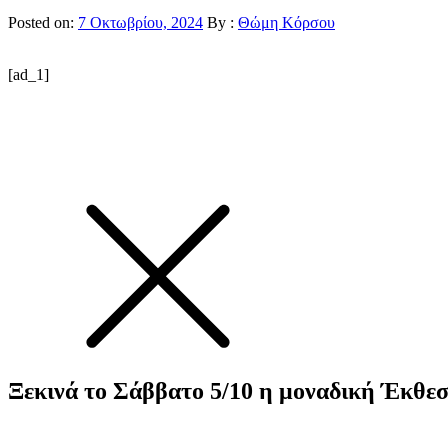
Posted on:
7 Οκτωβρίου, 2024
By :
Θώμη Κόρσου
[ad_1]
Ξεκινά το Σάββατο 5/10 η μοναδική Έκθε