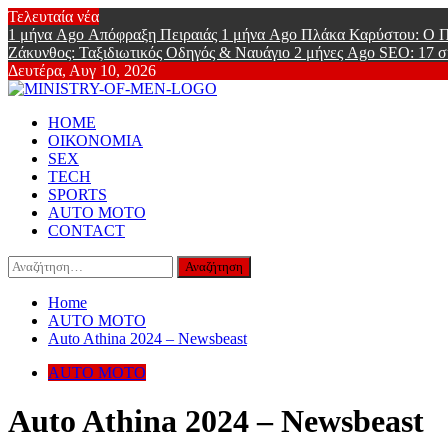
Skip
Τελευταία νέα
to
1 μήνα Ago
Απόφραξη Πειραιάς
1 μήνα Ago
Πλάκα Καρύστου: Ο Π
content
Ζάκυνθος: Ταξιδιωτικός Οδηγός & Ναυάγιο
2 μήνες Ago
SEO: 17 σ
Δευτέρα, Αυγ 10, 2026
Ministry Of
Primary
Online Lifestyle περιοδικό για Aνδρες
HOME
Menu
ΟΙΚΟΝΟΜΙΑ
SEX
TECH
SPORTS
AUTO MOTO
CONTACT
Αναζήτηση
για:
Home
AUTO MOTO
Auto Athina 2024 – Newsbeast
AUTO MOTO
Auto Athina 2024 – Newsbeast