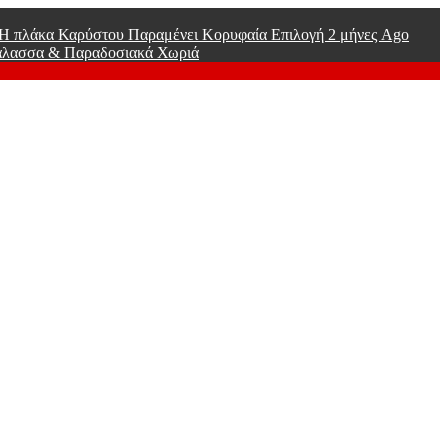
ί Η πλάκα Καρύστου Παραμένει Κορυφαία Επιλογή
2 μήνες Ago
άλασσα & Παραδοσιακά Χωριά