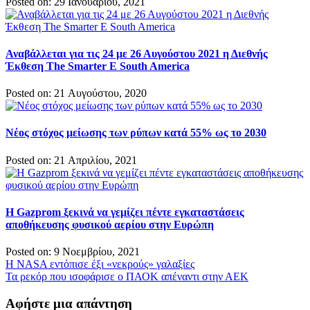
Posted on: 29 Ιανουαρίου, 2021
Αναβάλλεται για τις 24 με 26 Αυγούστου 2021 η Διεθνής
Έκθεση The Smarter E South America
Posted on: 21 Αυγούστου, 2020
Νέος στόχος μείωσης των ρύπων κατά 55% ως το 2030
Posted on: 21 Απριλίου, 2021
Η Gazprom ξεκινά να γεμίζει πέντε εγκαταστάσεις
αποθήκευσης φυσικού αερίου στην Ευρώπη
Posted on: 9 Νοεμβρίου, 2021
Πλοήγηση
H NASA εντόπισε έξι «νεκρούς» γαλαξίες
Τα ρεκόρ που ισοφάρισε ο ΠΑΟΚ απέναντι στην ΑΕΚ
άρθρων
Αφήστε μια απάντηση