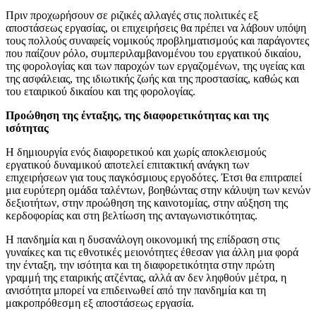
Πριν προχωρήσουν σε ριζικές αλλαγές στις πολιτικές εξ
αποστάσεως εργασίας, οι επιχειρήσεις θα πρέπει να λάβουν υπόψη
τους πολλούς συναφείς νομικούς προβληματισμούς και παράγοντες
που παίζουν ρόλο, συμπεριλαμβανομένου του εργατικού δικαίου,
της φορολογίας και των παροχών των εργαζομένων, της υγείας και
της ασφάλειας, της ιδιωτικής ζωής και της προστασίας, καθώς και
του εταιρικού δικαίου και της φορολογίας.
Προώθηση της ένταξης, της διαφορετικότητας και της
ισότητας
Η δημιουργία ενός διαφορετικού και χωρίς αποκλεισμούς
εργατικού δυναμικού αποτελεί επιτακτική ανάγκη των
επιχειρήσεων για τους παγκόσμιους εργοδότες. Έτσι θα επιτραπεί
μια ευρύτερη ομάδα ταλέντων, βοηθώντας στην κάλυψη των κενών
δεξιοτήτων, στην προώθηση της καινοτομίας, στην αύξηση της
κερδοφορίας και στη βελτίωση της ανταγωνιστικότητας.
Η πανδημία και η δυσανάλογη οικονομική της επίδραση στις
γυναίκες και τις εθνοτικές μειονότητες έθεσαν για άλλη μια φορά
την ένταξη, την ισότητα και τη διαφορετικότητα στην πρώτη
γραμμή της εταιρικής ατζέντας, αλλά αν δεν ληφθούν μέτρα, η
ανισότητα μπορεί να επιδεινωθεί από την πανδημία και τη
μακροπρόθεσμη εξ αποστάσεως εργασία.