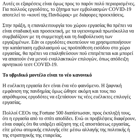
Αυτές οι εξαιρέσεις είναι όμως προς το παρόν πολύ περιορισμένες.
Για πολλούς εργοδότες, το ζήτημα των εμβολιασμών COVID-19
αποτελεί το «κουτί της Πανδώρας» με διάφορες προεκτάσεις.
Στην πράξη, η επαναλειτουργία του χώρου εργασίας θα πρέπει να
είναι σταδιακή και προσεκτική, με τα υγειονομικά πρωτόκολλα να
συμβαδίζουν με τη συμμετοχή και τη διαβούλευση των
εργαζομένων. Εάν οι εργοδότες σκοπεύουν να χρησιμοποιήσουν
την κατάσταση εμβολιασμού ως προϋπόθεση εισόδου στο χώρο
εργασίας, θα πρέπει να επαληθεύσουν πού επιτρέπεται και μπορεί
να απαιτούν ένα μενού εναλλακτικών επιλογών, όπως απόδειξη
αρνητικού τεστ COVID-19.
Το υβριδικό μοντέλο είναι το νέο κανονικό
Η ευέλικτη εργασία δεν είναι ένα νέο φαινόμενο. Η ξαφνική
εμφάνιση της πανδημίας όμως ώθησε ακόμη και τους πιο
απρόθυμους εργοδότες να εξετάσουν τις νέες ευέλικτες επιλογές
εργασίας.
Πολλοί CEOs της Fortune 500 διαπίστωσαν, προς έκπληξή τους,
ότι η εργασία από το σπίτι αποδίδει. Ενώ οι προβλέψεις διαφέρουν,
είναι σαφές ότι θα υπάρξει αύξηση της εξ αποστάσεως εργασίας,
είτε μέσω ατομικής επιλογής είτε μέσω αλλαγής της πολιτικής ή
της στρατηγικής της εταιρείας.