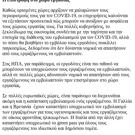
Καθώς ορισμένες χώρες αρχίζουν να χαλαρώνουν τους
περιορισμούς τους για τον COVID-19, οι επιχειρήσεις καλούνται
να εξετάσουν προσεκτικά πώς μπορούν να ανοίξουν με ασφάλεια
τους χώρους εργασίας τους. Για πολλές κυβερνήσεις, το
ξεκλείδωμα της οικονομίας συνδέεται με την ταχύτητα και την
επιτυχία της διάθεσης του εμβολιασμού για τον COVID-19, αλλά
το πόσο θα βοηθήσει το εμβόλοο τους εργοδότες ποικίλλει
παγκοσμίως, δεδομένου ότι δεν δύνανται νομικά να απαιτήσουν
από τους εργαζόμενους να εμβολιαστούν.
Στις ΗΠΑ, για παράδειγμα, οι εργοδότες είναι πιο πιθανό να
μπορέσουν να υποχρεώσουν τους εργαζομένους να εμβολιαστούν,
αλλά σε πολλές χώρες αδυνατούν νομικά να απαιτήσουν από τους
εργαζόμενους να εμβολιαστούν πριν επιστρέψουν στο χώρο
εργασίας.
Σε πολλές ευρωπαϊκές χώρες, είναι παράνομο να διερευνάται
ακόμη και η κατάσταση εμβολιασμού ενός εργαζομένου. Η Γαλλία
και η Βρετανία έχουν καταστήσει υποχρεωτικό τον εμβολιασμό
των εργαζομένων για τους υγειονομικούς και τους εργαζόμενους
σε οίκους φροντίδας ηλικιωμένων. Η Ιταλία από την άλλη έχει
καταστήσει υποχρεωτικό το green pass για όλους τους
εργαζόμενους του ιδιωτικού και δημόσιου τομέα.