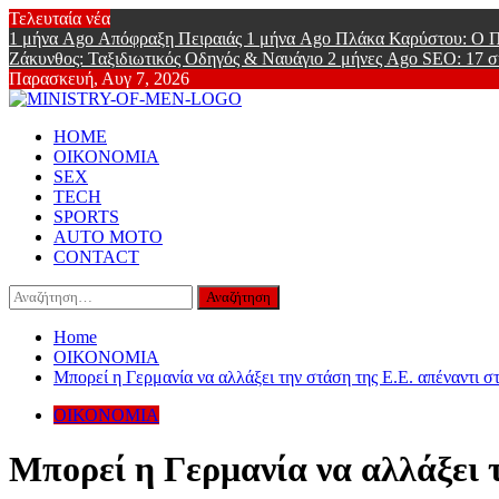
Skip
Τελευταία νέα
to
1 μήνα Ago
Απόφραξη Πειραιάς
1 μήνα Ago
Πλάκα Καρύστου: Ο Π
content
Ζάκυνθος: Ταξιδιωτικός Οδηγός & Ναυάγιο
2 μήνες Ago
SEO: 17 σ
Παρασκευή, Αυγ 7, 2026
Ministry Of
Primary
Online Lifestyle περιοδικό για Aνδρες
HOME
Menu
ΟΙΚΟΝΟΜΙΑ
SEX
TECH
SPORTS
AUTO MOTO
CONTACT
Αναζήτηση
για:
Home
ΟΙΚΟΝΟΜΙΑ
Μπορεί η Γερμανία να αλλάξει την στάση της Ε.Ε. απέναντι σ
ΟΙΚΟΝΟΜΙΑ
Μπορεί η Γερμανία να αλλάξει τ