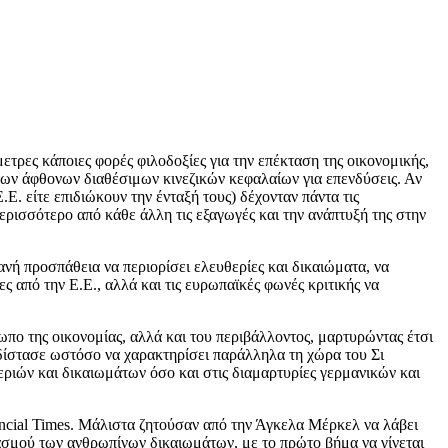
τρες κάποιες φορές φιλοδοξίες για την επέκταση της οικονομικής,
 των άφθονων διαθέσιμων κινεζικών κεφαλαίων για επενδύσεις. Αν
.Ε. είτε επιδιώκουν την ένταξή τους) δέχονταν πάντα τις
ερισσότερο από κάθε άλλη τις εξαγωγές και την ανάπτυξή της στην
νή προσπάθεια να περιορίσει ελευθερίες και δικαιώματα, να
ς από την Ε.Ε., αλλά και τις ευρωπαϊκές φωνές κριτικής να
πο της οικονομίας, αλλά και του περιβάλλοντος, μαρτυρώντας έτσι
 δίστασε ωστόσο να χαρακτηρίσει παράλληλα τη χώρα του Σι
εριών και δικαιωμάτων όσο και στις διαμαρτυρίες γερμανικών και
ancial Times. Μάλιστα ζητούσαν από την Άγκελα Μέρκελ να λάβει
σεβασμού των ανθρωπίνων δικαιωμάτων, με το πρώτο βήμα να γίνεται