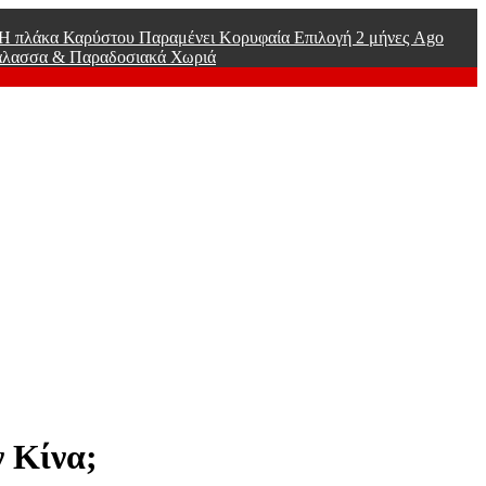
ί Η πλάκα Καρύστου Παραμένει Κορυφαία Επιλογή
2 μήνες Ago
άλασσα & Παραδοσιακά Χωριά
ν Κίνα;