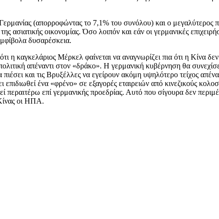
ης Γερμανίας (απορροφώντας το 7,1% του συνόλου) και ο μεγαλύτερος
 της ασιατικής οικονομίας. Όσο λοιπόν και εάν οι γερμανικές επιχει
ναμφίβολα δυσαρέσκεια.
τι η καγκελάριος Μέρκελ φαίνεται να αναγνωρίζει πια ότι η Κίνα δεν 
 πολιτική απέναντι στον «δράκο». Η γερμανική κυβέρνηση θα συνεχίσε
πιέσει και τις Βρυξέλλες να εγείρουν ακόμη υψηλότερο τείχος απέναντ
ι επιδιωθεί ένα «φρένο» σε εξαγορές εταιρειών από κινεζικούς κολοσ
θεί περαιτέρω επί γερμανικής προεδρίας. Αυτό που σίγουρα δεν περιμ
 Κίνας οι ΗΠΑ.