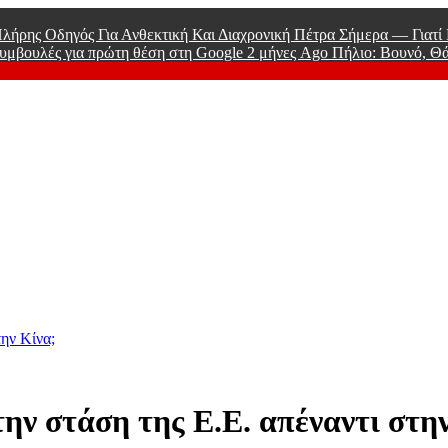
λήρης Οδηγός Για Ανθεκτική Και Διαχρονική Πέτρα Σήμερα — Γιατ
υμβουλές για πρώτη θέση στη Google
2 μήνες Ago
Πήλιο: Βουνό, Θ
 Men
την Κίνα;
ην στάση της Ε.Ε. απέναντι στη