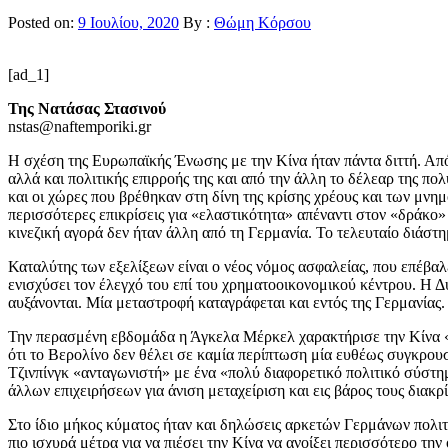
Posted on:
9 Ιουλίου, 2020
By :
Θώμη Κόρσου
[ad_1]
Της Νατάσας Στασινού
nstas@naftemporiki.gr
Η σχέση της Ευρωπαϊκής Ένωσης με την Κίνα ήταν πάντα διττή. Από 
αλλά και πολιτικής επιρροής της και από την άλλη το δέλεαρ της π
και οι χώρες που βρέθηκαν στη δίνη της κρίσης χρέους και των μνημο
περισσότερες επικρίσεις για «ελαστικότητα» απέναντι στον «δράκο»
κινεζική αγορά δεν ήταν άλλη από τη Γερμανία. Το τελευταίο διάστη
Καταλύτης των εξελίξεων είναι ο νέος νόμος ασφαλείας, που επέβαλ
ενισχύσει τον έλεγχό του επί του χρηματοοικονομικού κέντρου. Η Δύ
αυξάνονται. Μία μεταστροφή καταγράφεται και εντός της Γερμανίας.
Την περασμένη εβδομάδα η Άγκελα Μέρκελ χαρακτήρισε την Κίνα «ετ
ότι το Βερολίνο δεν θέλει σε καμία περίπτωση μία ευθέως συγκρου
Τζινπίνγκ «ανταγωνιστή» με ένα «πολύ διαφορετικό πολιτικό σύστη
άλλων επιχειρήσεων για άνιση μεταχείριση και εις βάρος τους διακρ
Στο ίδιο μήκος κύματος ήταν και δηλώσεις αρκετών Γερμάνων πολιτ
πιο ισχυρά μέτρα για να πιέσει την Κίνα να ανοίξει περισσότερο τη