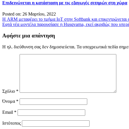
Επιδεινώνεται η κατάσταση με τις εξαγωγές σιτηρών στη χώρα
Posted on: 26 Μαρτίου, 2022
Πλοήγηση
Η ARM μεταφέρει το τμήμα IoT στην Softbank και επικεντρώνεται 
Εφτά νέα μοντέλα παρουσίασε η Husqvarna, εκεί ακριβώς που υπερ
άρθρων
Αφήστε μια απάντηση
Η ηλ. διεύθυνση σας δεν δημοσιεύεται.
Τα υποχρεωτικά πεδία σημε
Σχόλιο
*
Όνομα
*
Email
*
Ιστότοπος