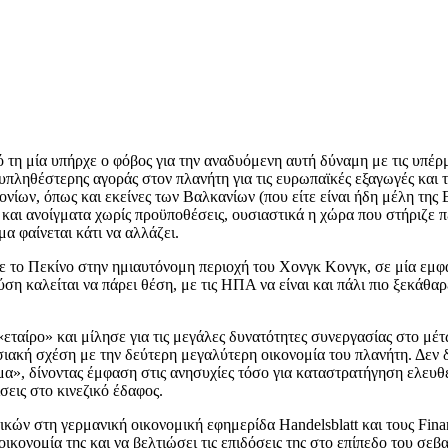
τη μία υπήρχε ο φόβος για την αναδυόμενη αυτή δύναμη με τις υπέρμε
ολυπληθέστερης αγοράς στον πλανήτη για τις ευρωπαϊκές εξαγωγές και
νίων, όπως και εκείνες των Βαλκανίων (που είτε είναι ήδη μέλη της Ε
 και ανοίγματα χωρίς προϋποθέσεις, ουσιαστικά η χώρα που στήριζε π
μα φαίνεται κάτι να αλλάζει.
ε το Πεκίνο στην ημιαυτόνομη περιοχή του Χονγκ Κονγκ, σε μία εμφα
ση καλείται να πάρει θέση, με τις ΗΠΑ να είναι και πάλι πιο ξεκάθαρε
αίρο» και μίλησε για τις μεγάλες δυνατότητες συνεργασίας στο μέτω
σιακή σχέση με την δεύτερη μεγαλύτερη οικονομία του πλανήτη. Δεν
μα», δίνοντας έμφαση στις ανησυχίες τόσο για καταστρατήγηση ελευθ
ίσεις στο κινεζικό έδαφος.
ικών στη γερμανική οικονομική εφημερίδα Handelsblatt και τους Fin
ν οικονομία της και να βελτιώσει τις επιδόσεις της στο επίπεδο του 