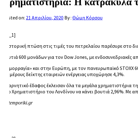
Χρηματιστήρια: Η κατρακύλα το
Posted on:
21 Απριλίου, 2020
By :
Θώμη Κόρσου
[ad_1]
Η ιστορική πτώση στις τιμές του πετρελαίου παρέσυρε στο διά
Βουτιά 600 μονάδων για τον Dow Jones,
με ενδοσυνεδριακές απ
«Αιμορραγία» και στην Ευρώπη, με τον πανευρωπαϊκό STOXX 60
επιμέρους δείκτης εταιρειών ενέργειας υποχώρησε 4,3%.
Σε αρνητικό έδαφος έκλεισαν όλα τα μεγάλα χρηματιστήρια τ
στο Χρηματιστήριο του Λονδίνου να κάνει βουτιά 2,96%. Με απ
naftemporiki.gr