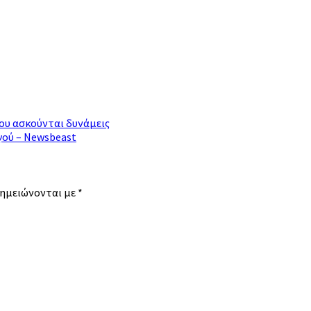
του ασκούνται δυνάμεις
γού – Newsbeast
σημειώνονται με
*