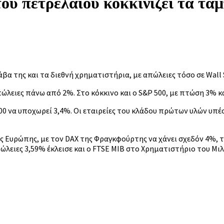
υ πετρελαίου κοκκινίζει τα τα
βα της και τα διεθνή χρηματιστήρια, με απώλειες τόσο σε Wall 
ώλειες πάνω από 2%. Στο κόκκινο και ο S&P 500, με πτώση 3% κα
0 να υποχωρεί 3,4%. Οι εταιρείες του κλάδου πρώτων υλών υπέσ
ης Ευρώπης, με τον DAX
της Φραγκφούρτης να χάνει σχεδόν 4%, 
ώλειες 3,59% έκλεισε και ο FTSE MIB στο Χρηματιστήριο του Μιλ