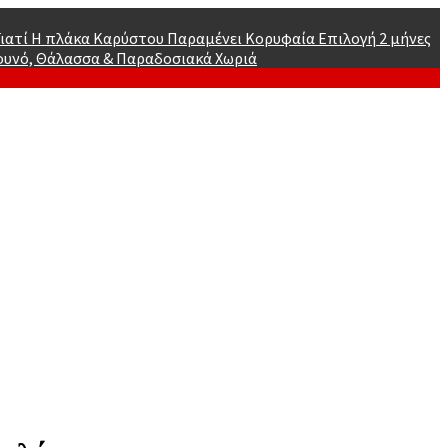
 Γιατί Η πλάκα Καρύστου Παραμένει Κορυφαία Επιλογή
2 μήνες
ουνό, Θάλασσα & Παραδοσιακά Χωριά