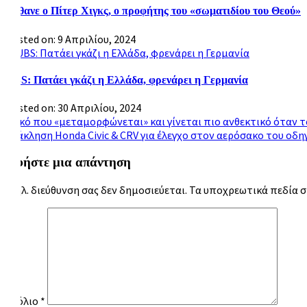
Πέθανε ο Πίτερ Χιγκς, ο προφήτης του «σωματιδίου του Θεού»
Posted on: 9 Απριλίου, 2024
UBS: Πατάει γκάζι η Ελλάδα, φρενάρει η Γερμανία
Posted on: 30 Απριλίου, 2024
Πλοήγηση
Υλικό που «μεταμορφώνεται» και γίνεται πιο ανθεκτικό όταν 
Ανάκληση Honda Civic & CRV για έλεγχο στον αερόσακο του οδη
άρθρων
Αφήστε μια απάντηση
Η ηλ. διεύθυνση σας δεν δημοσιεύεται.
Τα υποχρεωτικά πεδία 
Σχόλιο
*