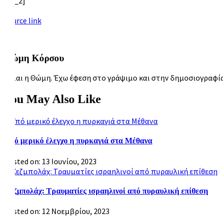
[ad_2]
Source link
Θώμη Κόρσου
Είμαι η Θώμη. Έχω έφεση στο γράψιμο και στην δημοσιογραφία.
You May Also Like
Υπό μερικό έλεγχο η πυρκαγιά στα Μέθανα
Posted on: 13 Ιουνίου, 2023
Χεζμπολάχ: Τραυματίες ισραηλινοί από πυραυλική επίθεση
Posted on: 12 Νοεμβρίου, 2023