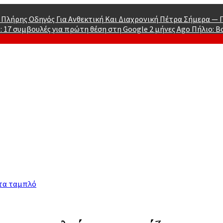
 Πλήρης Οδηγός Για Ανθεκτική Και Διαχρονική Πέτρα Σήμερα —
: 17 συμβουλές για πρώτη θέση στη Google
2 μήνες Ago
Πήλιο: Β
Men
 τα ταμπλό