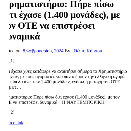
Χρηματιστήριο: Πήρε πίσω
ό,τι έχασε (1.400 μονάδες), με
τον ΟΤΕ να επιστρέφει
δυναμικά
Posted on:
8 Φεβρουαρίου, 2024
By :
Θώμη Κόρσου
[ad_1]
Ό,τι έχασε χθες κατάφερε να ανακτήσει σήμερα το Χρηματιστήριο
Αθηνών, με τους αγοραστές να επαναφέρουν την ελληνική αγορά
σε επίπεδα άνω των 1.400 μονάδων, ενόσω η μετοχή του ΟΤΕ
έλαμψε…
Χρηματιστήριο: Πήρε πίσω ό,τι έχασε (1.400 μονάδες), με τον
ΟΤΕ να επιστρέφει δυναμικά – Η ΝΑΥΤΕΜΠΟΡΙΚΗ
[ad_2]
Source link