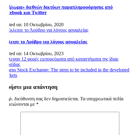
«Ξήλωμα» διεθνών δικτύων παραπληροφόρησης από
Facebook και Twitter
Posted on: 10 Οκτωβρίου, 2020
Εκλεισε το Λούβρο για λόγους ασφαλείας
Posted on: 14 Οκτωβρίου, 2023
Πλοήγηση
Έκλεψαν 12 φορές εμπορεύματα από καταστήματα της ίδιας
αλυσίδας
άρθρων
Athens Stock Exchange: The steps to be included in the developed
markets
Αφήστε μια απάντηση
Η ηλ. διεύθυνση σας δεν δημοσιεύεται.
Τα υποχρεωτικά πεδία
σημειώνονται με
*