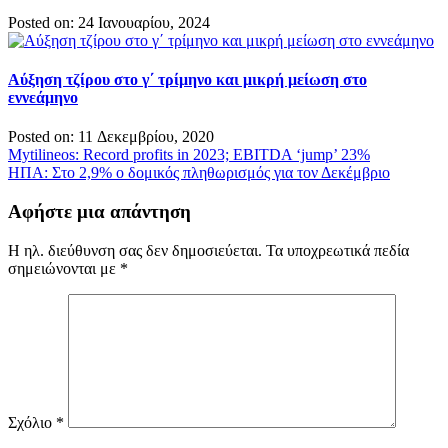
Posted on: 24 Ιανουαρίου, 2024
Αύξηση τζίρου στο γ΄ τρίμηνο και μικρή μείωση στο
εννεάμηνο
Posted on: 11 Δεκεμβρίου, 2020
Πλοήγηση
Mytilineos: Record profits in 2023; EBITDA ‘jump’ 23%
ΗΠΑ: Στο 2,9% ο δομικός πληθωρισμός για τον Δεκέμβριο
άρθρων
Αφήστε μια απάντηση
Η ηλ. διεύθυνση σας δεν δημοσιεύεται.
Τα υποχρεωτικά πεδία
σημειώνονται με
*
Σχόλιο
*