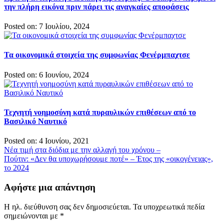
την πλήρη εικόνα πριν πάρει τις αναγκαίες αποφάσεις
Posted on: 7 Ιουλίου, 2024
Τα οικονομικά στοιχεία της συμφωνίας Φενέρμπαχτσε
Posted on: 6 Ιουνίου, 2024
Τεχνητή νοημοσύνη κατά πυραυλικών επιθέσεων από το
Βασιλικό Ναυτικό
Posted on: 4 Ιουνίου, 2021
Πλοήγηση
Νέα τιμή στα διόδια με την αλλαγή του χρόνου –
Πούτιν: «Δεν θα υποχωρήσουμε ποτέ» – Έτος της «οικογένειας»,
άρθρων
το 2024
Αφήστε μια απάντηση
Η ηλ. διεύθυνση σας δεν δημοσιεύεται.
Τα υποχρεωτικά πεδία
σημειώνονται με
*