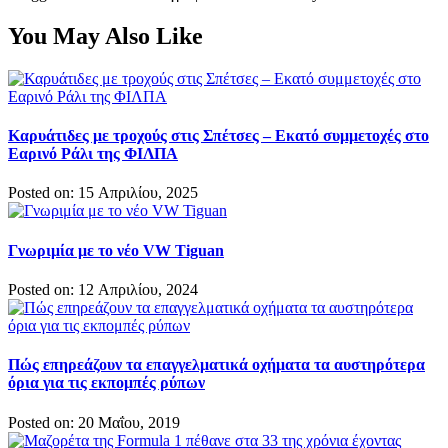
You May Also Like
Καρυάτιδες με τροχούς στις Σπέτσες – Εκατό συμμετοχές στο
Εαρινό Ράλι της ΦΙΛΠΑ
Posted on: 15 Απριλίου, 2025
Γνωριμία με το νέο VW Tiguan
Posted on: 12 Απριλίου, 2024
Πώς επηρεάζουν τα επαγγελματικά οχήματα τα αυστηρότερα
όρια για τις εκπομπές ρύπων
Posted on: 20 Μαΐου, 2019