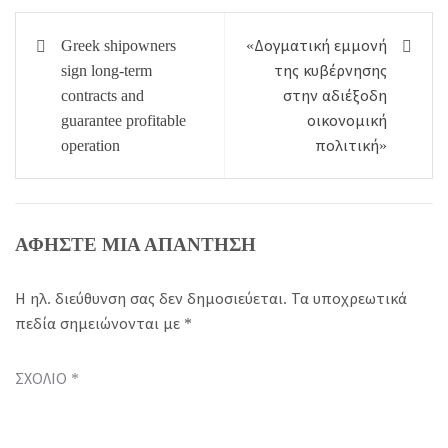
Πλοήγηση
Greek shipowners
«Δογματική εμμονή
άρθρων
sign long-term
της κυβέρνησης
contracts and
στην αδιέξοδη
guarantee profitable
οικονομική
operation
πολιτική»
ΑΦΉΣΤΕ ΜΙΑ ΑΠΆΝΤΗΣΗ
Η ηλ. διεύθυνση σας δεν δημοσιεύεται.
Τα υποχρεωτικά
πεδία σημειώνονται με
*
ΣΧΌΛΙΟ
*