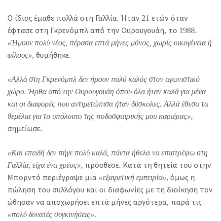
Ο ίδιος έμαθε πολλά στη Γαλλία. Ήταν 21 ετών όταν
έφτασε στη Γκρενόμπλ από την Ουρουγουάη, το 1988.
«Ήμουν πολύ νέος, πέρασα επτά μήνες μόνος, χωρίς οικογένεια ή
φίλους»
, θυμήθηκε.
«Αλλά στη Γκρενόμπλ δεν ήμουν πολύ καλός στον αγωνιστικό
χώρο. Ήρθα από την Ουρουγουάη όπου όλα ήταν καλά για μένα
και οι διαφορές που αντιμετώπισα ήταν δύσκολες. Αλλά έθεσα τα
θεμέλια για το υπόλοιπο της ποδοσφαιρικής μου καριέρας»
,
σημείωσε.
«Και επειδή δεν πήγε πολύ καλά, πάντα ήθελα να επιστρέψω στη
Γαλλία, είχα ένα χρέος»
, πρόσθεσε. Κατά τη θητεία του στην
Μπορντό περιέγραψε μια
«εξαιρετική εμπειρία»
, όμως η
πώληση του συλλόγου και οι διαφωνίες με τη διοίκηση τον
ώθησαν να αποχωρήσει επτά μήνες αργότερα, παρά τις
«πολύ δυνατές συγκινήσεις»
.