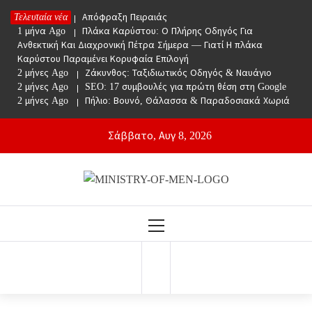
Skip
Τελευταία νέα
1 μήνα Ago
Απόφραξη Πειραιάς
to
1 μήνα Ago
Πλάκα Καρύστου: Ο Πλήρης Οδηγός Για
content
Ανθεκτική Και Διαχρονική Πέτρα Σήμερα — Γιατί Η πλάκα
Καρύστου Παραμένει Κορυφαία Επιλογή
2 μήνες Ago
Ζάκυνθος: Ταξιδιωτικός Οδηγός & Ναυάγιο
2 μήνες Ago
SEO: 17 συμβουλές για πρώτη θέση στη Google
2 μήνες Ago
Πήλιο: Βουνό, Θάλασσα & Παραδοσιακά Χωριά
Σάββατο, Αυγ 8, 2026
Ministry Of Men
Online Lifestyle περιοδικό για Aνδρες
Primary
Menu