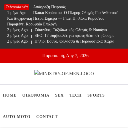
Skip
Τελευταία νέα
1 μήνα Ago
Απόφραξη Πειραιάς
to
1 μήνα Ago
Πλάκα Καρύστου: Ο Πλήρης Οδηγός Για Ανθεκτική
content
Και Διαχρονική Πέτρα Σήμερα — Γιατί Η πλάκα Καρύστου
Παραμένει Κορυφαία Επιλογή
2 μήνες Ago
Ζάκυνθος: Ταξιδιωτικός Οδηγός & Ναυάγιο
2 μήνες Ago
SEO: 17 συμβουλές για πρώτη θέση στη Google
2 μήνες Ago
Πήλιο: Βουνό, Θάλασσα & Παραδοσιακά Χωριά
Παρασκευή, Αυγ 7, 2026
Ministry Of Men
Online Lifestyle περιοδικό για Aνδρες
HOME
ΟΙΚΟΝΟΜΙΑ
SEX
TECH
SPORTS
AUTO MOTO
CONTACT