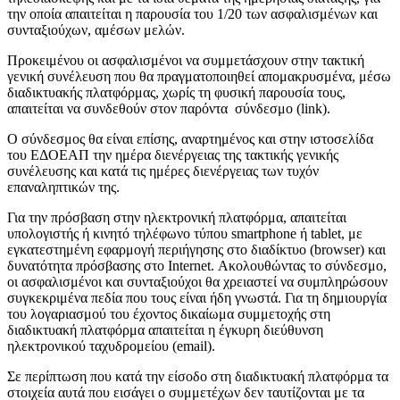
την οποία απαιτείται η παρουσία του 1/20 των ασφαλισμένων και
συνταξιούχων, αμέσων μελών.
Προκειμένου οι ασφαλισμένοι να συμμετάσχουν στην τακτική
γενική συνέλευση που θα πραγματοποιηθεί απομακρυσμένα, μέσω
διαδικτυακής πλατφόρμας, χωρίς τη φυσική παρουσία τους,
απαιτείται να συνδεθούν στον παρόντα σύνδεσμο (link).
O σύνδεσμος θα είναι επίσης, αναρτημένος και στην ιστοσελίδα
του ΕΔΟΕΑΠ την ημέρα διενέργειας της τακτικής γενικής
συνέλευσης και κατά τις ημέρες διενέργειας των τυχόν
επαναληπτικών της.
Για την πρόσβαση στην ηλεκτρονική πλατφόρμα, απαιτείται
υπολογιστής ή κινητό τηλέφωνο τύπου smartphone ή tablet, με
εγκατεστημένη εφαρμογή περιήγησης στο διαδίκτυο (browser) και
δυνατότητα πρόσβασης στο Ιnternet. Ακολουθώντας το σύνδεσμο,
οι ασφαλισμένοι και συνταξιούχοι θα χρειαστεί να συμπληρώσουν
συγκεκριμένα πεδία που τους είναι ήδη γνωστά. Για τη δημιουργία
του λογαριασμού του έχοντος δικαίωμα συμμετοχής στη
διαδικτυακή πλατφόρμα απαιτείται η έγκυρη διεύθυνση
ηλεκτρονικού ταχυδρομείου (email).
Σε περίπτωση που κατά την είσοδο στη διαδικτυακή πλατφόρμα τα
στοιχεία αυτά που εισάγει ο συμμετέχων δεν ταυτίζονται με τα