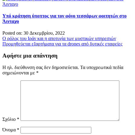
Υπό κράτηση ύποπτος για τον φόνο τεσσάρων φοιτητών στο
Άινταχο
Posted on: 30 Δεκεμβρίου, 2022
Πλοήγηση
Ο ρόλος του Ιράν και η αποτυχία των μυστικών υπηρεσιών
Προμηθεύεται εξαρτήματα για τα drones από δυτικές εταιρείες
άρθρων
Αφήστε μια απάντηση
Η ηλ. διεύθυνση σας δεν δημοσιεύεται.
Τα υποχρεωτικά πεδία
σημειώνονται με
*
Σχόλιο
*
Όνομα
*