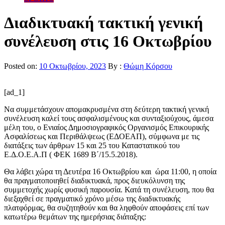
Διαδικτυακή τακτική γενική
συνέλευση στις 16 Οκτωβρίου
Posted on:
10 Οκτωβρίου, 2023
By :
Θώμη Κόρσου
[ad_1]
Να συμμετάσχουν απομακρυσμένα στη δεύτερη τακτική γενική
συνέλευση καλεί τους ασφαλισμένους και συνταξιούχους, άμεσα
μέλη του, ο Ενιαίος Δημοσιογραφικός Οργανισμός Επικουρικής
Ασφαλίσεως και Περιθάλψεως (ΕΔΟΕΑΠ), σύμφωνα με τις
διατάξεις των άρθρων 15 και 25 του Καταστατικού του
Ε.Δ.Ο.Ε.Α.Π ( ΦΕΚ 1689 Β΄/15.5.2018).
Θα λάβει χώρα τη Δευτέρα 16 Οκτωβρίου και ώρα 11:00, η οποία
θα πραγματοποιηθεί διαδικτυακά, προς διευκόλυνση της
συμμετοχής χωρίς φυσική παρουσία. Κατά τη συνέλευση, που θα
διεξαχθεί σε πραγματικό χρόνο μέσω της διαδικτυακής
πλατφόρμας, θα συζητηθούν και θα ληφθούν αποφάσεις επί των
κατωτέρω θεμάτων της ημερήσιας διάταξης: