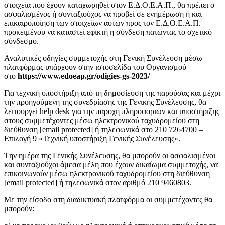
στοιχεία που έχουν καταχωρηθεί στον Ε.Δ.Ο.Ε.Α.Π., θα πρέπει ο
ασφαλισμένος ή συνταξιούχος να προβεί σε ενημέρωση ή και
επικαιροποίηση των στοιχείων αυτών προς τον Ε.Δ.Ο.Ε.Α.Π.
προκειμένου να καταστεί εφικτή η σύνδεση πατώντας το σχετικό
σύνδεσμο.
Αναλυτικές οδηγίες συμμετοχής στη Γενική Συνέλευση μέσω
πλατφόρμας υπάρχουν στην ιστοσελίδα του Οργανισμού
στο
https://www.edoeap.gr/odigies-gs-2023/
Για τεχνική υποστήριξη από τη δημοσίευση της παρούσας και μέχρι
την προηγούμενη της συνεδρίασης της Γενικής Συνέλευσης, θα
λειτουργεί help desk για την παροχή πληροφοριών και υποστήριξης
στους συμμετέχοντες μέσω ηλεκτρονικού ταχυδρομείου στη
διεύθυνση [email protected] ή τηλεφωνικά στο 210 7264700 –
Επιλογή 9 «Τεχνική υποστήριξη Γενικής Συνέλευσης».
Tην ημέρα της Γενικής Συνέλευσης, θα μπορούν οι ασφαλισμένοι
και συνταξιούχοι άμεσα μέλη που έχουν δικαίωμα συμμετοχής, να
επικοινωνούν μέσω ηλεκτρονικού ταχυδρομείου στη διεύθυνση
[email protected] ή τηλεφωνικά στον αριθμό 210 9460803.
Με την είσοδο στη διαδικτυακή πλατφόρμα οι συμμετέχοντες θα
μπορούν: