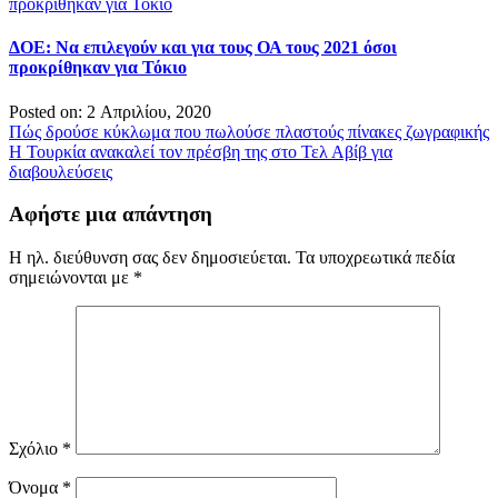
ΔΟΕ: Να επιλεγούν και για τους ΟΑ τους 2021 όσοι
προκρίθηκαν για Τόκιο
Posted on: 2 Απριλίου, 2020
Πλοήγηση
Πώς δρούσε κύκλωμα που πωλούσε πλαστούς πίνακες ζωγραφικής
Η Τουρκία ανακαλεί τον πρέσβη της στο Τελ Αβίβ για
άρθρων
διαβουλεύσεις
Αφήστε μια απάντηση
Η ηλ. διεύθυνση σας δεν δημοσιεύεται.
Τα υποχρεωτικά πεδία
σημειώνονται με
*
Σχόλιο
*
Όνομα
*