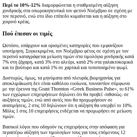
Περί το 10%-12%
διαμορφώνεται η σταθμισμένη αύξηση
χονδρικής στα οπωροκηπευτικά τον φετινό Νοέμβριο σε σχέση με
τον περσινό, ενώ στο ίδιο επίπεδο κυμαίνεται και η αύξηση στο
χοιρινό κρέας.
Πού έπεσαν οι τιμές
Ωστόσο, υπάρχουν και ορισμένες κατηγορίες που εμφανίζουν
υποτίμηση. Συγκεκριμένα, τον Νοέμβριο φέτος σε σχέση με τον
περσινό καταγράφεται μείωση τιμών στα τιμολόγια χονδρικής κατά
7% στη ζάχαρη, κατά 3% στο αλεύρι, κατά 2% στα γαλακτοκομικά
και το βούτυρο και κατά 1% σε χαρτικά και τυποποιημένο ψωμί.
Δυστυχώς, όμως, τα μηνύματα από πλευράς βιομηχανίας για
αποκλιμάκωση δεν είναι καθόλου ευοίωνα, τουναντίον σύμφωνα
με την έρευνα της Grant Thornton «Greek Business Pulse», το 61%
των εγχώριων επιχειρήσεων δηλώνει ότι θα προβεί -πιθανώς- σε
αυξήσεις τιμών, ενώ από αυτές που θα προχωρήσουν σε
ανατιμήσεις, 2 στις 10 δηλώνουν ότι η αύξηση θα υπερβεί το 10%.
Μόλις 1 στις 10 επιχειρήσεις ενδέχεται να προχωρήσει σε μείωση
τιμών.
Βασικοί λόγοι που οδηγούν τις επιχειρήσεις στην απόφαση για
περαιτέρω αύξηση των τιμολογίων τους για τους επόμενους 12