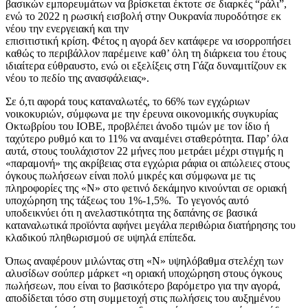
βασικών εμπορευμάτων να βρίσκεται έκτοτε σε διαρκές “ράλι”,
ενώ το 2022 η ρωσική εισβολή στην Ουκρανία πυροδότησε εκ
νέου την ενεργειακή και την
επισιτιστική κρίση. Φέτος η αγορά δεν κατάφερε να ισορροπήσει
καθώς το περιβάλλον παρέμεινε καθ’ όλη τη διάρκεια του έτους
ιδιαίτερα εύθραυστο, ενώ οι εξελίξεις στη Γάζα δυναμιτίζουν εκ
νέου το πεδίο της ανασφάλειας».
Σε ό,τι αφορά τους καταναλωτές, το 66% των εγχώριων
νοικοκυριών, σύμφωνα με την έρευνα οικονομικής συγκυρίας
Οκτωβρίου του ΙΟΒΕ, προβλέπει άνοδο τιμών με τον ίδιο ή
ταχύτερο ρυθμό και το 11% να αναμένει σταθερότητα. Παρ’ όλα
αυτά, στους τουλάχιστον 22 μήνες που μετράει μέχρι στιγμής η
«παραμονή» της ακρίβειας στα εγχώρια ράφια οι απώλειες στους
όγκους πωλήσεων είναι πολύ μικρές και σύμφωνα με τις
πληροφορίες της «Ν» στο φετινό δεκάμηνο κινούνται σε οριακή
υποχώρηση της τάξεως του 1%-1,5%. Το γεγονός αυτό
υποδεικνύει ότι η ανελαστικότητα της δαπάνης σε βασικά
καταναλωτικά προϊόντα αφήνει μεγάλα περιθώρια διατήρησης του
κλαδικού πληθωρισμού σε υψηλά επίπεδα.
Όπως αναφέρουν μιλώντας στη «Ν» υψηλόβαθμα στελέχη των
αλυσίδων σούπερ μάρκετ «η οριακή υποχώρηση στους όγκους
πωλήσεων, που είναι το βασικότερο βαρόμετρο για την αγορά,
αποδίδεται τόσο στη συμμετοχή στις πωλήσεις του αυξημένου