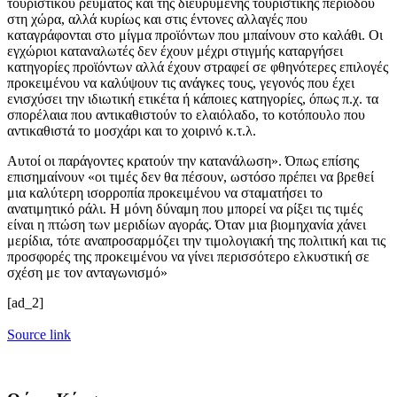
τουριστικού ρεύματος και της διευρυμένης τουριστικής περιόδου
στη χώρα, αλλά κυρίως και στις έντονες αλλαγές που
καταγράφονται στο μίγμα προϊόντων που μπαίνουν στο καλάθι. Οι
εγχώριοι καταναλωτές δεν έχουν μέχρι στιγμής καταργήσει
κατηγορίες προϊόντων αλλά έχουν στραφεί σε φθηνότερες επιλογές
προκειμένου να καλύψουν τις ανάγκες τους, γεγονός που έχει
ενισχύσει την ιδιωτική ετικέτα ή κάποιες κατηγορίες, όπως π.χ. τα
σπορέλαια που αντικαθιστούν το ελαιόλαδο, το κοτόπουλο που
αντικαθιστά το μοσχάρι και το χοιρινό κ.τ.λ.
Αυτοί οι παράγοντες κρατούν την κατανάλωση». Όπως επίσης
επισημαίνουν «οι τιμές δεν θα πέσουν, ωστόσο πρέπει να βρεθεί
μια καλύτερη ισορροπία προκειμένου να σταματήσει το
ανατιμητικό ράλι. Η μόνη δύναμη που μπορεί να ρίξει τις τιμές
είναι η πτώση των μεριδίων αγοράς. Όταν μια βιομηχανία χάνει
μερίδια, τότε αναπροσαρμόζει την τιμολογιακή της πολιτική και τις
προσφορές της προκειμένου να γίνει περισσότερο ελκυστική σε
σχέση με τον ανταγωνισμό»
[ad_2]
Source link