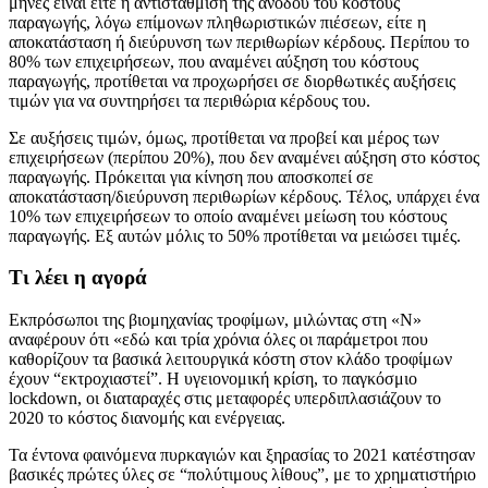
μήνες είναι είτε η αντιστάθμιση της ανόδου του κόστους
παραγωγής, λόγω επίμονων πληθωριστικών πιέσεων, είτε η
αποκατάσταση ή διεύρυνση των περιθωρίων κέρδους. Περίπου το
80% των επιχειρήσεων, που αναμένει αύξηση του κόστους
παραγωγής, προτίθεται να προχωρήσει σε διορθωτικές αυξήσεις
τιμών για να συντηρήσει τα περιθώρια κέρδους του.
Σε αυξήσεις τιμών, όμως, προτίθεται να προβεί και μέρος των
επιχειρήσεων (περίπου 20%), που δεν αναμένει αύξηση στο κόστος
παραγωγής. Πρόκειται για κίνηση που αποσκοπεί σε
αποκατάσταση/διεύρυνση περιθωρίων κέρδους. Τέλος, υπάρχει ένα
10% των επιχειρήσεων το οποίο αναμένει μείωση του κόστους
παραγωγής. Εξ αυτών μόλις το 50% προτίθεται να μειώσει τιμές.
Τι λέει η αγορά
Εκπρόσωποι της βιομηχανίας τροφίμων, μιλώντας στη «Ν»
αναφέρουν ότι «εδώ και τρία χρόνια όλες οι παράμετροι που
καθορίζουν τα βασικά λειτουργικά κόστη στον κλάδο τροφίμων
έχουν “εκτροχιαστεί”. Η υγειονομική κρίση, το παγκόσμιο
lockdown, οι διαταραχές στις μεταφορές υπερδιπλασιάζουν το
2020 το κόστος διανομής και ενέργειας.
Τα έντονα φαινόμενα πυρκαγιών και ξηρασίας το 2021 κατέστησαν
βασικές πρώτες ύλες σε “πολύτιμους λίθους”, με το χρηματιστήριο