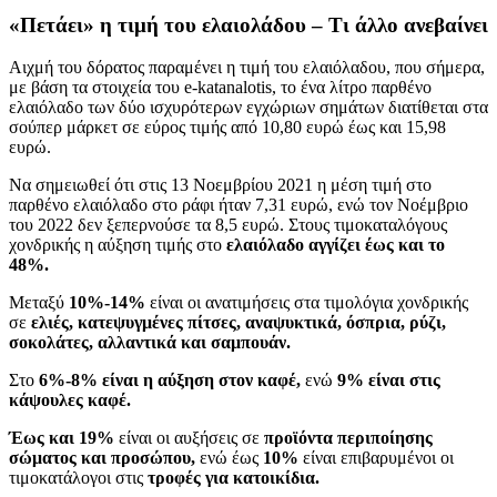
«Πετάει» η τιμή του ελαιολάδου – Τι άλλο ανεβαίνει
Αιχμή του δόρατος παραμένει η τιμή του ελαιόλαδου, που σήμερα,
με βάση τα στοιχεία του e-katanalotis, το ένα λίτρο παρθένο
ελαιόλαδο των δύο ισχυρότερων εγχώριων σημάτων διατίθεται στα
σούπερ μάρκετ σε εύρος τιμής από 10,80 ευρώ έως και 15,98
ευρώ.
Να σημειωθεί ότι στις 13 Νοεμβρίου 2021 η μέση τιμή στο
παρθένο ελαιόλαδο στο ράφι ήταν 7,31 ευρώ, ενώ τον Νοέμβριο
του 2022 δεν ξεπερνούσε τα 8,5 ευρώ. Στους τιμοκαταλόγους
χονδρικής η αύξηση τιμής στο
ελαιόλαδο αγγίζει έως και το
48%.
Μεταξύ
10%-14%
είναι οι ανατιμήσεις στα τιμολόγια χονδρικής
σε
ελιές, κατεψυγμένες πίτσες, αναψυκτικά, όσπρια, ρύζι,
σοκολάτες, αλλαντικά και σαμπουάν.
Στο
6%-8% είναι η αύξηση στον καφέ,
ενώ
9% είναι στις
κάψουλες καφέ.
Έως και 19%
είναι οι αυξήσεις σε
προϊόντα περιποίησης
σώματος και προσώπου,
ενώ έως
10%
είναι επιβαρυμένοι οι
τιμοκατάλογοι στις
τροφές για κατοικίδια.