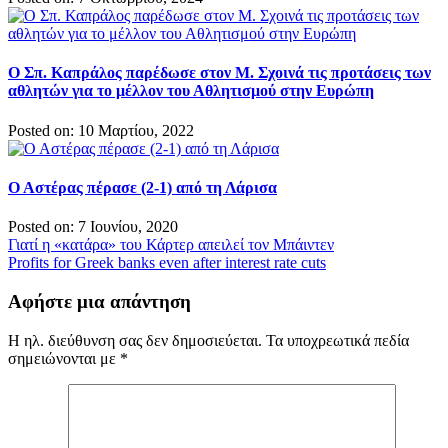
Ο Σπ. Καπράλος παρέδωσε στον Μ. Σχοινά τις προτάσεις των
αθλητών για το μέλλον του Αθλητισμού στην Ευρώπη
Posted on: 10 Μαρτίου, 2022
Ο Αστέρας πέρασε (2-1) από τη Λάρισα
Posted on: 7 Ιουνίου, 2020
Πλοήγηση
Γιατί η «κατάρα» του Κάρτερ απειλεί τον Μπάιντεν
Profits for Greek banks even after interest rate cuts
άρθρων
Αφήστε μια απάντηση
Η ηλ. διεύθυνση σας δεν δημοσιεύεται.
Τα υποχρεωτικά πεδία
σημειώνονται με
*