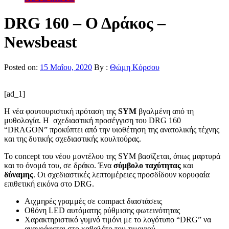
DRG 160 – Ο Δράκος –
Newsbeast
Posted on:
15 Μαΐου, 2020
By :
Θώμη Κόρσου
[ad_1]
Η νέα φουτουριστική πρόταση της
SYM
βγαλμένη από τη
μυθολογία. Η σχεδιαστική προσέγγιση του DRG 160
“DRAGON” προκύπτει από την υιοθέτηση της ανατολικής τέχνης
και της δυτικής σχεδιαστικής κουλτούρας.
Το concept του νέου μοντέλου της SYM βασίζεται, όπως μαρτυρά
και το όνομά του, σε δράκο. Ένα
σύμβολο ταχύτητας
και
δύναμης
. Οι σχεδιαστικές λεπτομέρειες προσδίδουν κορυφαία
επιθετική εικόνα στο DRG.
Αιχμηρές γραμμές σε compact διαστάσεις
Οθόνη LED αυτόματης ρύθμισης φωτεινότητας
Χαρακτηριστικό γυμνό τιμόνι με το λογότυπο “DRG” να
αναγράφεται στο καβαλέτο του τιμονιού