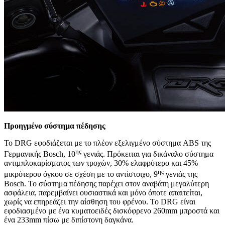
Προηγμένο σύστημα πέδησης
Το DRG εφοδιάζεται με το πλέον εξελιγμένο σύστημα ABS της
ης
Γερμανικής Bosch, 10
γενιάς. Πρόκειται για δικάναλο σύστημα
αντιμπλοκαρίσματος των τροχών, 30% ελαφρύτερο και 45%
ης
μικρότερου όγκου σε σχέση με το αντίστοιχο, 9
γενιάς της
Bosch. Το σύστημα πέδησης παρέχει στον αναβάτη μεγαλύτερη
ασφάλεια, παρεμβαίνει ουσιαστικά και μόνο όποτε απαιτείται,
χωρίς να επηρεάζει την αίσθηση του φρένου. Το DRG είναι
εφοδιασμένο με ένα κυματοειδές δισκόφρενο 260mm μπροστά και
ένα 233mm πίσω με διπίστονη δαγκάνα.