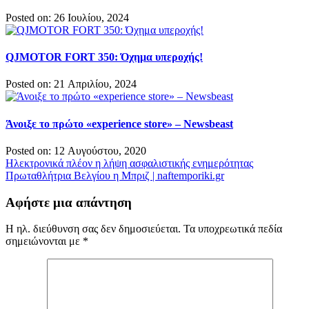
Posted on: 26 Ιουλίου, 2024
QJMOTOR FORT 350: Όχημα υπεροχής!
Posted on: 21 Απριλίου, 2024
Άνοιξε το πρώτο «experience store» – Newsbeast
Posted on: 12 Αυγούστου, 2020
Πλοήγηση
Ηλεκτρονικά πλέον η λήψη ασφαλιστικής ενημερότητας
Πρωταθλήτρια Βελγίου η Μπριζ | naftemporiki.gr
άρθρων
Αφήστε μια απάντηση
Η ηλ. διεύθυνση σας δεν δημοσιεύεται.
Τα υποχρεωτικά πεδία
σημειώνονται με
*