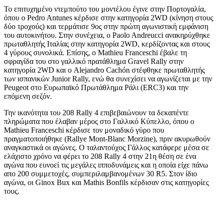
Το επιτυχημένο ντεμπούτο του μοντέλου έγινε στην Πορτογαλία,
όπου ο Pedro Antunes κέρδισε στην κατηγορία 2WD (κίνηση στους
δύο τροχούς) και τερμάτισε 9ος στην πρώτη αγωνιστική εμφάνιση
του αυτοκινήτου. Στην συνέχεια, ο Paolo Andreucci ανακηρύχθηκε
πρωταθλητής Ιταλίας στην κατηγορία 2WD, κερδίζοντας και στους
4 γύρους συνολικά. Επίσης, ο Mathieu Franceschi έβαλε τη
σφραγίδα του στο γαλλικό πρατάθλημα Gravel Rally στην
κατηγορία 2WD και ο Alejandro Cachón στέφθηκε πρωταθλητής
των ισπανικών Junior Rally, ενώ θα συνεχίσει να αγωνίζεται με την
Peugeot στο Ευρωπαϊκό Πρωτάθλημα Ράλι (ERC3) και την
επόμενη σεζόν.
Την ικανότητα του 208 Rally 4 επιβεβαιώνουν τα δεκαπέντε
πληρώματα που έλαβαν μέρος στο Γαλλικό Κύπελλο, όπου ο
Mathieu Franceschi κέρδισε τον μοναδικό γύρο που
πραγματοποιήθηκε (Rallye Mont-Blanc Morzine), πριν ακυρωθούν
αναγκαστικά οι αγώνες. Ο ταλαντούχος Γάλλος κατάφερε μέσα σε
ελάχιστο χρόνο να φέρει το 208 Rally 4 στην 21η θέση σε ένα
αγώνα που ευνοεί τις μεγάλες ιπποδυνάμεις και η οποία είχε πάνω
απο 200 συμμετοχές, συμπεριλαμβανομένων 30 R5. Στον ίδιο
αγώνα, οι Ginox Bux και Mathis Bonfils κέρδισαν στις κατηγορίες
τους.