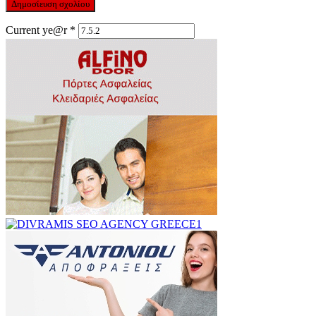
Current ye@r
*