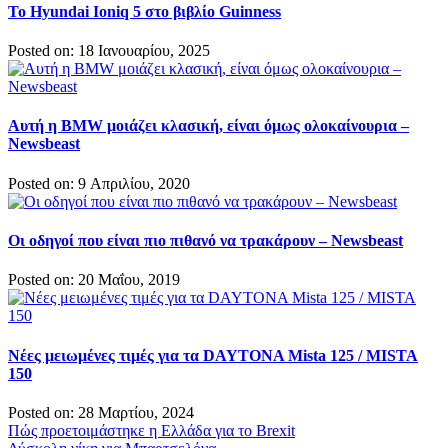
Το Hyundai Ioniq 5 στo βιβλίο Guinness
Posted on: 18 Ιανουαρίου, 2025
Αυτή η BMW μοιάζει κλασική, είναι όμως ολοκαίνουρια –
Newsbeast
Posted on: 9 Απριλίου, 2020
Οι οδηγοί που είναι πιο πιθανό να τρακάρουν – Newsbeast
Posted on: 20 Μαΐου, 2019
Νέες μειωμένες τιμές για τα DAYTONA Mista 125 / MISTA
150
Posted on: 28 Μαρτίου, 2024
Πλοήγηση
Πώς προετοιμάστηκε η Ελλάδα για το Brexit