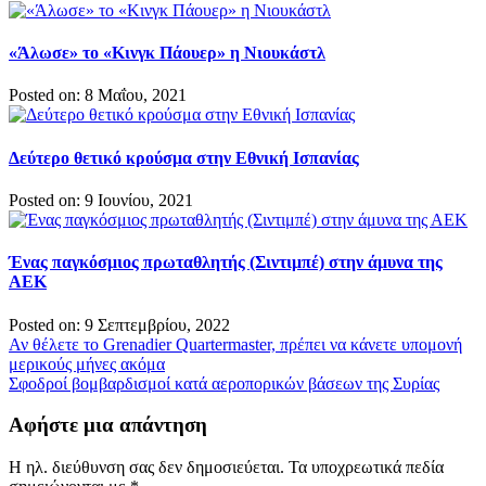
«Άλωσε» το «Κινγκ Πάουερ» η Νιουκάστλ
Posted on: 8 Μαΐου, 2021
Δεύτερο θετικό κρούσμα στην Εθνική Ισπανίας
Posted on: 9 Ιουνίου, 2021
Ένας παγκόσμιος πρωταθλητής (Σιντιμπέ) στην άμυνα της
ΑΕΚ
Posted on: 9 Σεπτεμβρίου, 2022
Πλοήγηση
Αν θέλετε το Grenadier Quartermaster, πρέπει να κάνετε υπομονή
μερικούς μήνες ακόμα
άρθρων
Σφοδροί βομβαρδισμοί κατά αεροπορικών βάσεων της Συρίας
Αφήστε μια απάντηση
Η ηλ. διεύθυνση σας δεν δημοσιεύεται.
Τα υποχρεωτικά πεδία