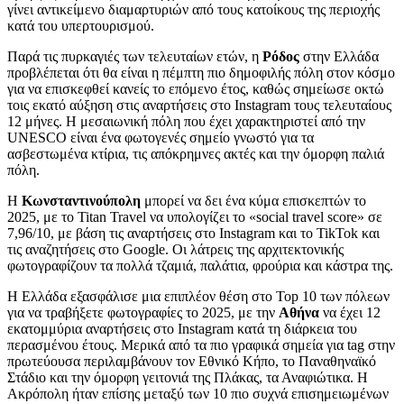
γίνει αντικείμενο διαμαρτυριών από τους κατοίκους της περιοχής
κατά του υπερτουρισμού.
Παρά τις πυρκαγιές των τελευταίων ετών, η
Ρόδος
στην Ελλάδα
προβλέπεται ότι θα είναι η πέμπτη πιο δημοφιλής πόλη στον κόσμο
για να επισκεφθεί κανείς το επόμενο έτος, καθώς σημείωσε οκτώ
τοις εκατό αύξηση στις αναρτήσεις στο Instagram τους τελευταίους
12 μήνες. Η μεσαιωνική πόλη που έχει χαρακτηριστεί από την
UNESCO είναι ένα φωτογενές σημείο γνωστό για τα
ασβεστωμένα κτίρια, τις απόκρημνες ακτές και την όμορφη παλιά
πόλη.
Η
Κωνσταντινούπολη
μπορεί να δει ένα κύμα επισκεπτών το
2025, με το Titan Travel να υπολογίζει το «social travel score» σε
7,96/10, με βάση τις αναρτήσεις στο Instagram και το TikTok και
τις αναζητήσεις στο Google. Οι λάτρεις της αρχιτεκτονικής
φωτογραφίζουν τα πολλά τζαμιά, παλάτια, φρούρια και κάστρα της.
Η Ελλάδα εξασφάλισε μια επιπλέον θέση στο Top 10 των πόλεων
για να τραβήξετε φωτογραφίες το 2025, με την
Αθήνα
να έχει 12
εκατομμύρια αναρτήσεις στο Instagram κατά τη διάρκεια του
περασμένου έτους. Μερικά από τα πιο γραφικά σημεία για tag στην
πρωτεύουσα περιλαμβάνουν τον Εθνικό Κήπο, το Παναθηναϊκό
Στάδιο και την όμορφη γειτονιά της Πλάκας, τα Αναφιώτικα. Η
Ακρόπολη ήταν επίσης μεταξύ των 10 πιο συχνά επισημειωμένων