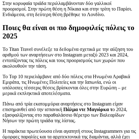
Στην κορυφαία τριάδα περιλλαμβάνονταν δύο γαλλικοί
προορισμοί. Στην πρώτη θέση η Νίκαια και στην τρίτη το Παρίσι.
Ενδιάμεσα, στη δεύτερη θέση βρέθηκε το Λονδίνο.
Ποιες θα είναι οι πιο δημοφιλείς πόλεις το
2025
Το Titan Travel συνέλεξε τα δεδομένα σχετικά με την αύξηση του
αριθμού των αναρτήσεων στο Instagram μεταξύ 2023 και 2024,
εντοπίζοντας τις πόλεις και τους προορισμούς των χωρών που
ακολουθούν την τάση.
Το Top 10 περιελάμβανε από δύο πόλεις στα Ηνωμένα Αραβικά
Εμιράτα, τις Ηνωμένες Πολιτείες και την Ιαπωνία, ενώ οι
υπόλοιπες τέσσερις θέσεις βρίσκονται όλες στην Ευρώπη – με
μερικά εκπληκτικά αποτελέσματα.
Πάνω από τρία εκατομμύρια αναρτήσεις στο Instagram είχαν
επισημανθεί από την ισπανική
Πάλμα ντε Μαγιόρκα τ
ο 2024,
εξασφαλίζοντας στο παραθαλάσσιο θέρετρο των Βαλεαρίδων
Νήσων την πρώτη τριάδα της λίστας.
Η παράκτια πρωτεύουσα είναι αγαπητή στους Instagrammers για τις
όμορφες παραλίες και τα αρχιτεκτονικά της διαμάντια, αλλά έχει