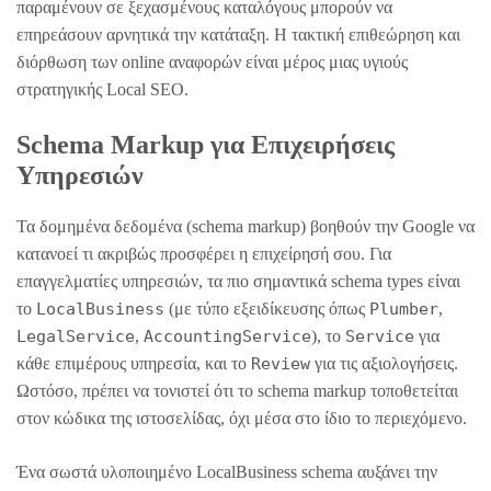
παραμένουν σε ξεχασμένους καταλόγους μπορούν να
επηρεάσουν αρνητικά την κατάταξη. Η τακτική επιθεώρηση και
διόρθωση των online αναφορών είναι μέρος μιας υγιούς
στρατηγικής Local SEO.
Schema Markup για Επιχειρήσεις
Υπηρεσιών
Τα δομημένα δεδομένα (schema markup) βοηθούν την Google να
κατανοεί τι ακριβώς προσφέρει η επιχείρησή σου. Για
επαγγελματίες υπηρεσιών, τα πιο σημαντικά schema types είναι
το
LocalBusiness
(με τύπο εξειδίκευσης όπως
Plumber
,
LegalService
,
AccountingService
), το
Service
για
κάθε επιμέρους υπηρεσία, και το
Review
για τις αξιολογήσεις.
Ωστόσο, πρέπει να τονιστεί ότι το schema markup τοποθετείται
στον κώδικα της ιστοσελίδας, όχι μέσα στο ίδιο το περιεχόμενο.
Ένα σωστά υλοποιημένο LocalBusiness schema αυξάνει την