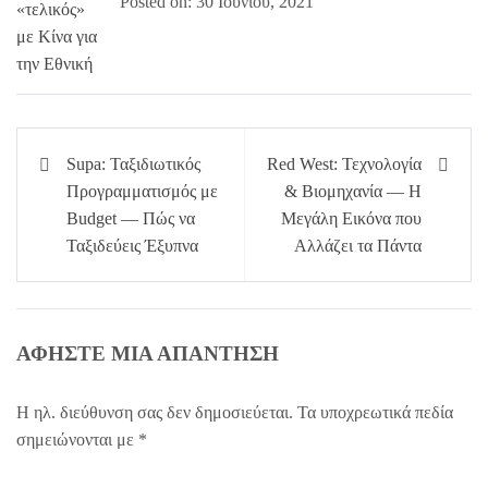
Posted on: 30 Ιουνίου, 2021
Πλοήγηση
Supa: Ταξιδιωτικός
Red West: Τεχνολογία
άρθρων
Προγραμματισμός με
& Βιομηχανία — Η
Budget — Πώς να
Μεγάλη Εικόνα που
Ταξιδεύεις Έξυπνα
Αλλάζει τα Πάντα
ΑΦΉΣΤΕ ΜΙΑ ΑΠΆΝΤΗΣΗ
Η ηλ. διεύθυνση σας δεν δημοσιεύεται.
Τα υποχρεωτικά πεδία
σημειώνονται με
*