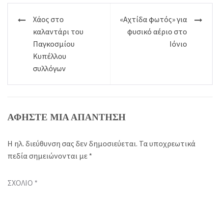
Πλοήγηση
Χάος στο
«Αχτίδα φωτός» για
άρθρων
καλαντάρι του
φυσικό αέριο στο
Παγκοσμίου
Ιόνιο
Κυπέλλου
συλλόγων
ΑΦΉΣΤΕ ΜΙΑ ΑΠΆΝΤΗΣΗ
Η ηλ. διεύθυνση σας δεν δημοσιεύεται.
Τα υποχρεωτικά
πεδία σημειώνονται με
*
ΣΧΌΛΙΟ
*