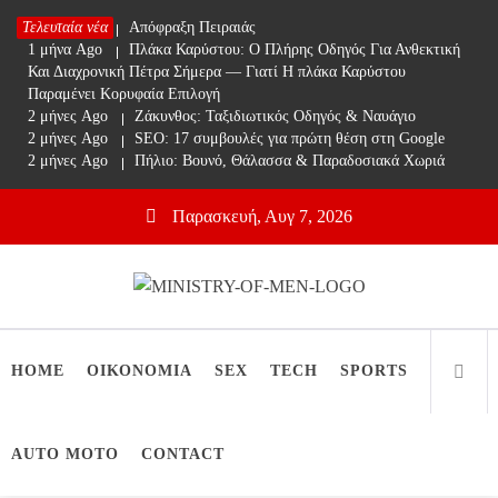
Skip
Τελευταία νέα
1 μήνα Ago
Απόφραξη Πειραιάς
to
1 μήνα Ago
Πλάκα Καρύστου: Ο Πλήρης Οδηγός Για Ανθεκτική
content
Και Διαχρονική Πέτρα Σήμερα — Γιατί Η πλάκα Καρύστου
Παραμένει Κορυφαία Επιλογή
2 μήνες Ago
Ζάκυνθος: Ταξιδιωτικός Οδηγός & Ναυάγιο
2 μήνες Ago
SEO: 17 συμβουλές για πρώτη θέση στη Google
2 μήνες Ago
Πήλιο: Βουνό, Θάλασσα & Παραδοσιακά Χωριά
Παρασκευή, Αυγ 7, 2026
Ministry Of Men
Online Lifestyle περιοδικό για Aνδρες
HOME
ΟΙΚΟΝΟΜΙΑ
SEX
TECH
SPORTS
AUTO MOTO
CONTACT