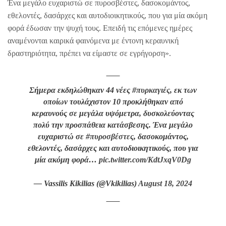
Ένα μεγάλο ευχαριστώ σε πυροσβέστες, δασοκομάντος,
εθελοντές, δασάρχες και αυτοδιοικητικούς, που για μία ακόμη
φορά έδωσαν την ψυχή τους. Επειδή τις επόμενες ημέρες
αναμένονται καιρικά φαινόμενα με έντονη κεραυνική
δραστηριότητα, πρέπει να είμαστε σε εγρήγορση».
Σήμερα εκδηλώθηκαν 44 νέες
#πυρκαγιές
, εκ των
οποίων τουλάχιστον 10 προκλήθηκαν από
κεραυνούς σε μεγάλα υψόμετρα, δυσκολεύοντας
πολύ την προσπάθεια κατάσβεσης. Ένα μεγάλο
ευχαριστώ σε
#πυροσβέστες
, δασοκομάντος,
εθελοντές, δασάρχες και αυτοδιοικητικούς, που για
μία ακόμη φορά…
pic.twitter.com/KdtJxqV0Dg
— Vassilis Kikilias (@Vkikilias)
August 18, 2024