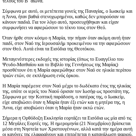
τέλους του Β΄ αιώνα.
Σύμφωνα με αυτό, οι μετέπειτα γονείς της Παναγίας, ο Ιωακείμ και
η Άννα, ήταν βαθιά στενοχωρημένοι, καθώς δεν μπορούσαν να
κάνουν παιδιά. Για τον λόγο αυτό, προσευχήθηκαν και είχαν
συμφωνήσει να αφιερώσουν το τέκνο τους στον Θεό.
Όταν ήρθε στον κόσμο η Μαρία, την πήγαν όταν ακόμη αυτή ήταν
παιδί, στον Ναό της Ιερουσαλήμ προκειμένου να την αφιερώσουν
στον Θεό. Αυτά είναι τα Εισόδια της Θεοτόκου.
Μεταγενέστερες εκδοχές της ιστορίας (όπως το Ευαγγέλιο του
Ψευδο-Ματθαίου και το Βιβλίο της Γεννήσεως της Μαρίας)
προσθέτουν ότι η Μαρία αφιερώθηκε στον Ναό σε ηλικία περίπου
τριών ετών, σε εκπλήρωση ενός όρκου.
Η Μαρία παρέμεινε στον Ναό μέχρι το δωδέκατο έτος της ηλικίας
της, οπότε οι ιερείς του Ναού όρισαν τον Ιωσήφ ως προστάτη της.
Σύμφωνα με την Κοπτική παράδοση, ο πατέρας της, ο Ιωακείμ,
είχε αποβιώσει όταν η Μαρία ήταν έξι ετών και η μητέρα της, η
Άννα, είχε αποβιώσει όταν η Μαρία ήταν οκτώ ετών.
Σήμερα η Ορθόδοξη Εκκλησία εορτάζει τα Εισόδια ως μία από τις
12 Μεγάλες Εορτές της. Η ημερομηνία (21 Νοεμβρίου) βρίσκεται
μέσα στη Νηστεία των Χριστουγέννων, αλλά κατά την ημέρα αυτή
οι κανόνες της ελαφραίνουν και επιτρέπεται η κατανάλωση ψαριού,