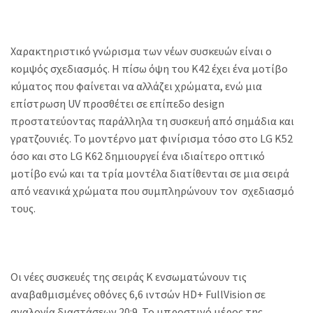
Χαρακτηριστικό γνώρισμα των νέων συσκευών είναι ο
κομψός σχεδιασμός. Η πίσω όψη του K42 έχει ένα μοτίβο
κύματος που φαίνεται να αλλάζει χρώματα, ενώ μια
επίστρωση UV προσθέτει σε επίπεδο design
προστατεύοντας παράλληλα τη συσκευή από σημάδια και
γρατζουνιές. Το μοντέρνο ματ φινίρισμα τόσο στο LG K52
όσο και στο LG K62 δημιουργεί ένα ιδιαίτερο οπτικό
μοτίβο ενώ και τα τρία μοντέλα διατίθενται σε μια σειρά
από νεανικά χρώματα που συμπληρώνουν τον σχεδιασμό
τους.
Οι νέες συσκευές της σειράς K ενσωματώνουν τις
αναβαθμισμένες οθόνες 6,6 ιντσών HD+ FullVision σε
αναλογία διαστάσεων 20:9. Το μπροστινό μέρος της