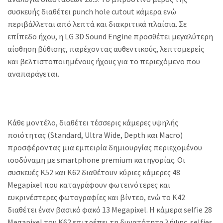
συσκευής διαθέτει punch hole cutout κάμερα ενώ
περιβάλλεται από λεπτά και διακριτικά πλαίσια. Σε
επίπεδο ήχου, η LG 3D Sound Engine προσθέτει μεγαλύτερη
αίσθηση βύθισης, παρέχοντας αυθεντικούς, λεπτομερείς
και βελτιστοποιημένους ήχους για το περιεχόμενο που
αναπαράγεται.
Κάθε μοντέλο, διαθέτει τέσσερις κάμερες υψηλής
ποιότητας (Standard, Ultra Wide, Depth και Macro)
προσφέροντας μια εμπειρία δημιουργίας περιεχομένου
ισοδύναμη με smartphone premium κατηγορίας. Οι
συσκευές K52 και K62 διαθέτουν κύριες κάμερες 48
Megapixel που καταγράφουν φωτεινότερες και
ευκρινέστερες φωτογραφίες και βίντεο, ενώ το K42
διαθέτει έναν βασικό φακό 13 Megapixel. Η κάμερα selfie 28
Megapixel του K62 επιτρέπει τη δυνατότητα λήψης selfies